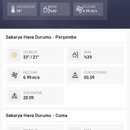
/
19°
20
HİSSEDİLEN
NEM
RÜZGAR
22°
34°
%40
6.99 m/s
Sakarya Hava Durumu - Perşembe
SICAKLIK
NEM
33° / 21°
%39
RÜZGAR
GÜN DOĞUMU
6.99 m/s
05:59
GÜN BATIMI
20:09
Sakarya Hava Durumu - Cuma