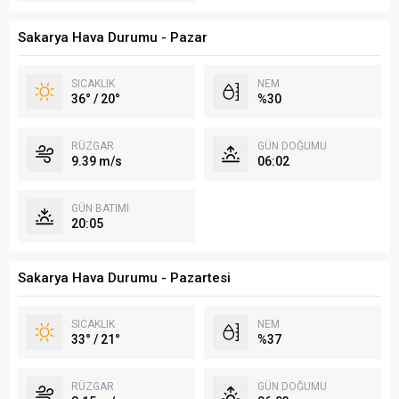
Sakarya Hava Durumu - Pazar
SICAKLIK
NEM
36° / 20°
%30
RÜZGAR
GÜN DOĞUMU
9.39 m/s
06:02
GÜN BATIMI
20:05
Sakarya Hava Durumu - Pazartesi
SICAKLIK
NEM
33° / 21°
%37
RÜZGAR
GÜN DOĞUMU