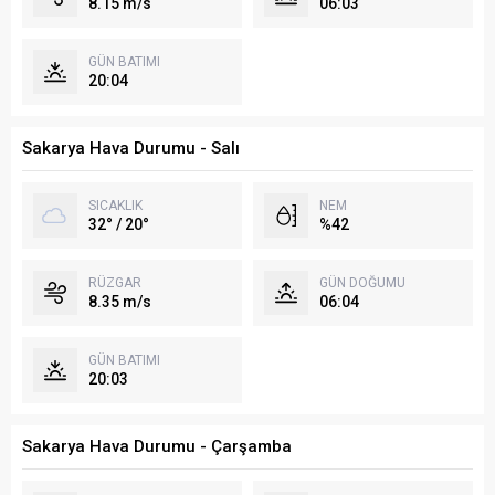
8.15 m/s
06:03
GÜN BATIMI
20:04
Sakarya Hava Durumu - Salı
SICAKLIK
NEM
32° / 20°
%42
RÜZGAR
GÜN DOĞUMU
8.35 m/s
06:04
GÜN BATIMI
20:03
Sakarya Hava Durumu - Çarşamba