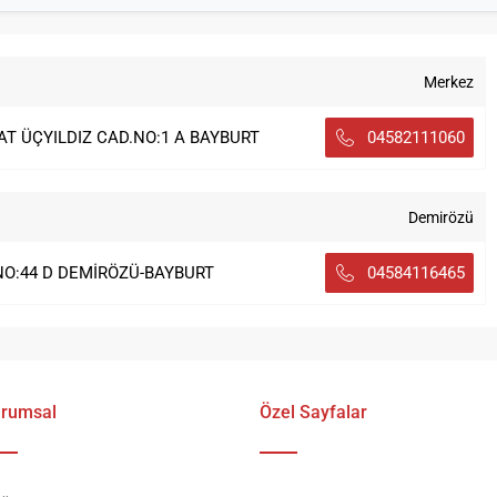
Merkez
T ÜÇYILDIZ CAD.NO:1 A BAYBURT
04582111060
Demirözü
NO:44 D DEMİRÖZÜ-BAYBURT
04584116465
rumsal
Özel Sayfalar