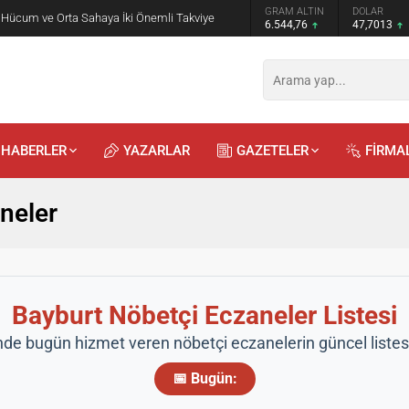
GRAM ALTIN
DOLAR
 Hücum ve Orta Sahaya İki Önemli Takviye
6.544,76
47,7013
HABERLER
YAZARLAR
GAZETELER
FİRMA
neler
Bayburt Nöbetçi Eczaneler Listesi
nde bugün hizmet veren nöbetçi eczanelerin güncel listesi
📅 Bugün: