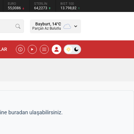
EURO
STERLİN
BIST 100
55,0086
64,2273
13.798,82
Bayburt,
14
°C
Parçalı Az Bulutlu
LAR
ne buradan ulaşabilirsiniz.