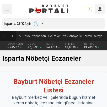
Isparta,
23
°C
Açık
Bayburtspor’dan Hücum ve Orta Sahaya İki Önemli Takviye
GRAM ALTIN
DOLAR
EURO
STERLİN
BIST 100
6.495,07
47,5633
54,9784
64,0839
13.703,13
Isparta Nöbetçi Eczaneler
Bayburt Nöbetçi Eczaneler
Listesi
Bayburt merkez ve ilçelerinde bugün hizmet
veren nöbetçi eczanelerin güncel listesine