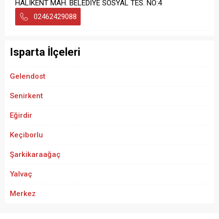
HALIKENT MAH. BELEDİYE SOSYAL TES. NO:4
02462429088
Isparta İlçeleri
Gelendost
Senirkent
Eğirdir
Keçiborlu
Şarkikaraağaç
Yalvaç
Merkez