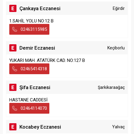
Çankaya Eczanesi
Eğirdir
1.SAHİL YOLU NO:12 B
02463115985
Demir Eczanesi
Keçiborlu
YUKARI MAH. ATATÜRK CAD. NO:127 B
02465414318
Şifa Eczanesi
Şarkikaraağaç
HASTANE CADDESİ
02464114070
Kocabey Eczanesi
Yalvaç