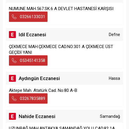
NUMUNE MAH.567.SK.6 A DEVLET HASTANESİ KARŞISI
03266133031
Idil Eczanesi
Defne
ÇEKMECE MAH.ÇEKMECE CAD.NO:301 A ÇEKMECE ÜST
GEÇİDİ YANI
05345141358
Aydıngün Eczanesi
Hassa
Aktepe Mah. Atatürk Cad. No:80 A-B
03267835889
Nahide Eczanesi
Samandağ
UZUNBAĞ MAH.ANTAKYA SAMANDAĞ YOLU CAD.82 1A