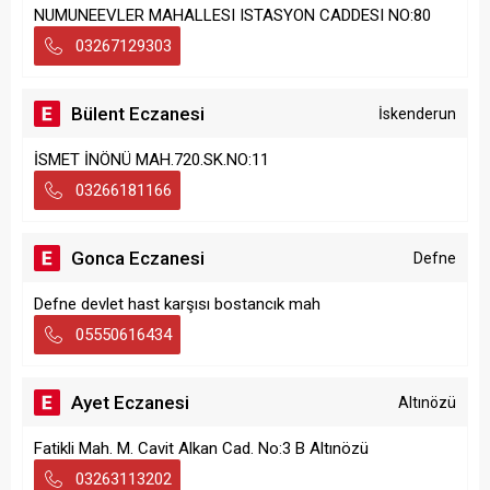
NUMUNEEVLER MAHALLESI ISTASYON CADDESI NO:80
03267129303
Bülent Eczanesi
İskenderun
İSMET İNÖNÜ MAH.720.SK.NO:11
03266181166
Gonca Eczanesi
Defne
Defne devlet hast karşısı bostancık mah
05550616434
Ayet Eczanesi
Altınözü
Fatikli Mah. M. Cavit Alkan Cad. No:3 B Altınözü
03263113202