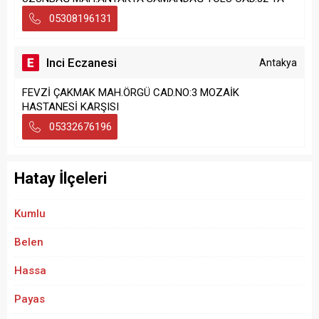
05308196131
Inci Eczanesi
Antakya
FEVZİ ÇAKMAK MAH.ÖRGÜ CAD.NO:3 MOZAİK
HASTANESİ KARŞISI
05332676196
Hatay İlçeleri
Kumlu
Belen
Hassa
Payas