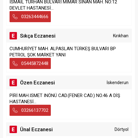
İSMAİL TURHAN BULVARI MİMAR SİNAN MAH. NO:12
DEVLET HASTANESİ...
03263444666
Sıkça Eczanesi
Kırıkhan
CUMHURİYET MAH. ALPASLAN TÜRKEŞ BULVARI BP
PETROL ŞOK MARKET YANI
05445872448
Özen Eczanesi
İskenderun
PİRİ MAH.ISMET INÖNÜ CAD.(FENER CAD.) NO.46 A DİŞ
HASTANESİ...
03266137702
Ünal Eczanesi
Dörtyol