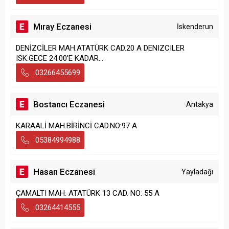
Mıray Eczanesi
İskenderun
DENİZCİLER MAH.ATATÜRK CAD.20 A DENIZCILER
ISK.GECE 24:00'E KADAR...
03266455699
Bostancı Eczanesi
Antakya
KARAALİ MAH.BİRİNCİ CAD.NO:97 A
05384994988
Hasan Eczanesi
Yayladağı
ÇAMALTI MAH. ATATÜRK 13 CAD. NO: 55 A
03264414555