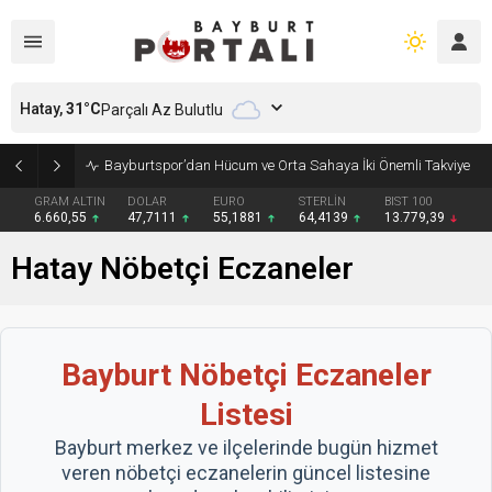
Hatay,
31
°C
Parçalı Az Bulutlu
Bayburt’ta Minik Öğrencilere Jandarma Mesleği Tanıtıldı
GRAM ALTIN
DOLAR
EURO
STERLİN
BIST 100
6.660,55
47,7111
55,1881
64,4139
13.779,39
Hatay Nöbetçi Eczaneler
Bayburt Nöbetçi Eczaneler
Listesi
Bayburt merkez ve ilçelerinde bugün hizmet
veren nöbetçi eczanelerin güncel listesine