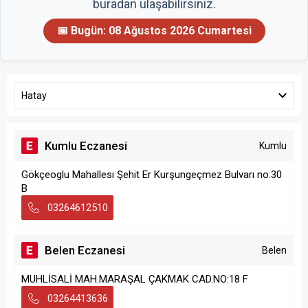
buradan ulaşabilirsiniz.
📅 Bugün:
08 Ağustos 2026 Cumartesi
Hatay
Kumlu Eczanesi
Kumlu
Gökçeoglu Mahallesı Şehit Er Kurşungeçmez Bulvarı no:30
B
03264612510
Belen Eczanesi
Belen
MUHLİSALİ MAH.MARAŞAL ÇAKMAK CAD.NO:18 F
03264413636