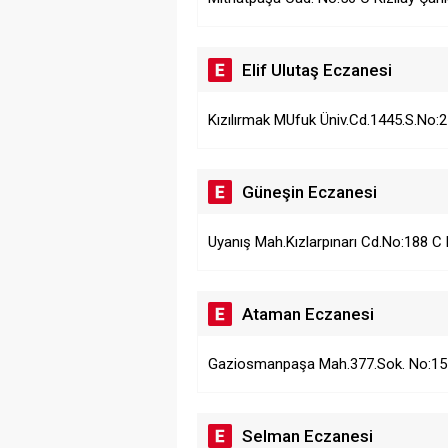
Elif Ulutaş Eczanesi
Kızılırmak MUfuk Üniv.Cd.1445.S.No:2
Güneşin Eczanesi
Uyanış Mah.Kızlarpınarı Cd.No:188 C
Ataman Eczanesi
Gaziosmanpaşa Mah.377.Sok. No:1
Selman Eczanesi