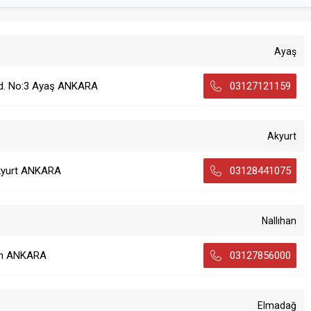
Ayaş
ad. No:3 Ayaş ANKARA
03127121159
Akyurt
Akyurt ANKARA
03128441075
Nallıhan
han ANKARA
03127856000
Elmadağ