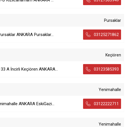
C-D Kızılcahamam ANKARA ...
03127363949
Pursaklar
ursaklar ANKARA Pursaklar...
03125271862
Keçiören
3 A İncirli Keçiören ANKARA...
03123585393
Yenimahalle
enimahalle ANKARA EskiGazi...
03122222711
Yenimahalle