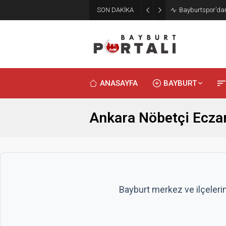
SON DAKİKA
Bayburt’ta Minik
ANASAYFA
BAYBURT
Ankara Nöbetçi Ecza
Bayburt merkez ve ilçeleri