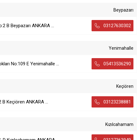
Beypazarı
o:2 B Beypazarı ANKARA ...
03127630302
Yenimahalle
kları No:109 E Yenimahalle ...
05413536290
Keçiören
2 B Keçiören ANKARA ...
03123238881
Kızılcahamam