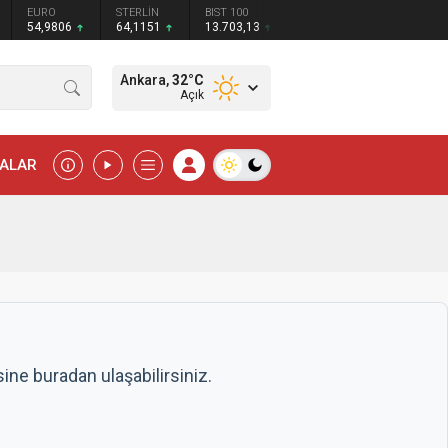
STERLİN
BIST 100
64,1151
13.703,13
Ankara,
32
°C
Açık
MALAR
ne buradan ulaşabilirsiniz.