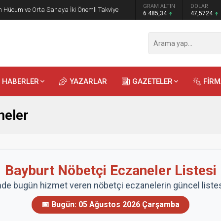
GRAM ALTIN
DOLAR
EURO
 Öğrencilere Jandarma Mesleği Tanıtıldı
6.485,34
47,5724
54,9806
HABERLER
YAZARLAR
GAZETELER
FİR
neler
Bayburt Nöbetçi Eczaneler Listesi
nde bugün hizmet veren nöbetçi eczanelerin güncel listesi
📅 Bugün:
05 Ağustos 2026 Çarşamba