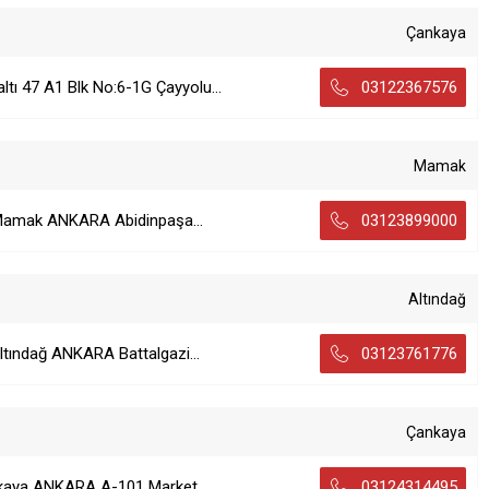
Çankaya
ltı 47 A1 Blk No:6-1G Çayyolu...
03122367576
Mamak
 Mamak ANKARA Abidinpaşa...
03123899000
Altındağ
ltındağ ANKARA Battalgazi...
03123761776
Çankaya
nkaya ANKARA A-101 Market...
03124314495