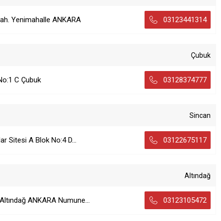
Mah. Yenimahalle ANKARA
03123441314
Çubuk
 No:1 C Çubuk
03128374777
Sincan
 Sitesi A Blok No:4 D...
03122675117
Altındağ
 Altındağ ANKARA Numune...
03123105472