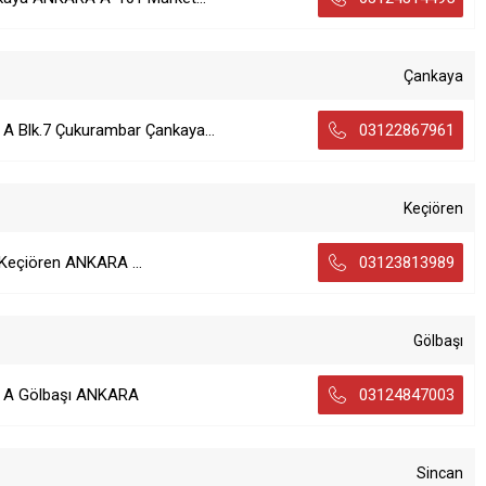
Çankaya
 A Blk.7 Çukurambar Çankaya...
03122867961
Keçiören
 Keçiören ANKARA ...
03123813989
Gölbaşı
5 A Gölbaşı ANKARA
03124847003
Sincan