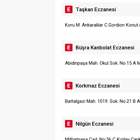
Taşkan Eczanesi
Koru M. Ankaralılar C.Gordion Konut.a
Büşra Kanbolat Eczanesi
Abidinpaşa Mah. Okul Sok. No:15 A
Korkmaz Eczanesi
Battalgazi Mah. 1019. Sok. No:21 B A
Nilgün Eczanesi
Mithatpaşa Cad. No:56 C Kızılay Ça