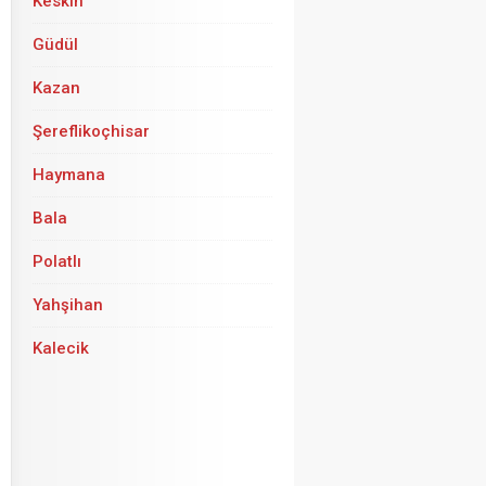
Keskin
Güdül
Kazan
Şereflikoçhisar
Haymana
Bala
Polatlı
Yahşihan
Kalecik