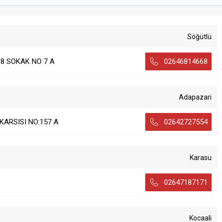
Söğütlü
8 SOKAK NO 7 A
02646814668
Adapazari
KARSISI NO:157 A
02642727554
Karasu
02647187171
Kocaali