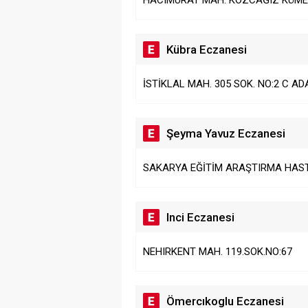
HACIMURAT MAH. KOZCAĞIZ KÜME 
Kübra Eczanesi
İSTİKLAL MAH. 305 SOK. NO:2 C A
Şeyma Yavuz Eczanesi
SAKARYA EĞİTİM ARAŞTIRMA HASTA
Inci Eczanesi
NEHIRKENT MAH. 119.SOK.NO:67
Ömercıkoglu Eczanesi