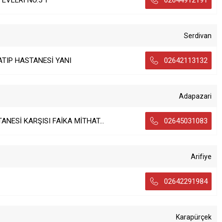
EVLERİ NO.5 1
02644912191
Serdivan
DATIP HASTANESİ YANI
02642113132
Adapazari
NESİ KARŞISI FAİKA MİTHAT...
02645031083
Arifiye
02642291984
Karapürçek