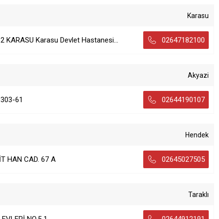
Karasu
2 KARASU Karasu Devlet Hastanesi...
02647182100
Akyazi
:303-61
02644190107
Hendek
T HAN CAD. 67 A
02645027505
Taraklı