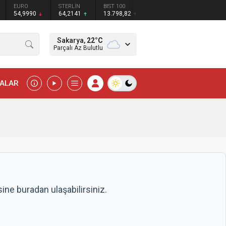
STERLİN
BIST 100
64,2141
13.798,82
Sakarya,
22
°C
Parçalı Az Bulutlu
MALAR
ne buradan ulaşabilirsiniz.