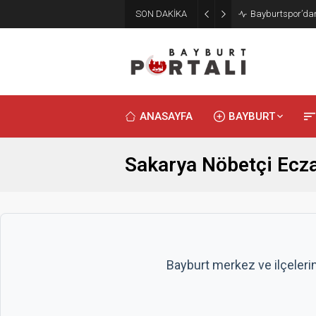
SON DAKİKA
Bayburt’ta Minik
ANASAYFA
BAYBURT
Sakarya Nöbetçi Ecz
Bayburt merkez ve ilçeleri