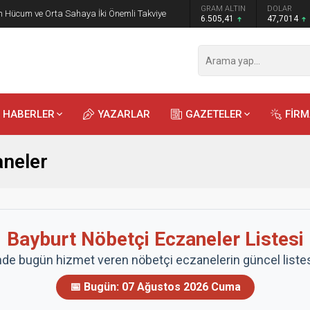
GRAM ALTIN
DOLAR
EURO
 Öğrencilere Jandarma Mesleği Tanıtıldı
6.505,41
47,7014
54,9990
HABERLER
YAZARLAR
GAZETELER
FİR
aneler
Bayburt Nöbetçi Eczaneler Listesi
nde bugün hizmet veren nöbetçi eczanelerin güncel listesi
📅 Bugün:
07 Ağustos 2026 Cuma