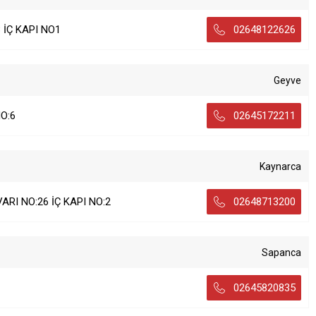
 İÇ KAPI NO1
02648122626
Geyve
O:6
02645172211
Kaynarca
RI NO:26 İÇ KAPI NO:2
02648713200
Sapanca
02645820835