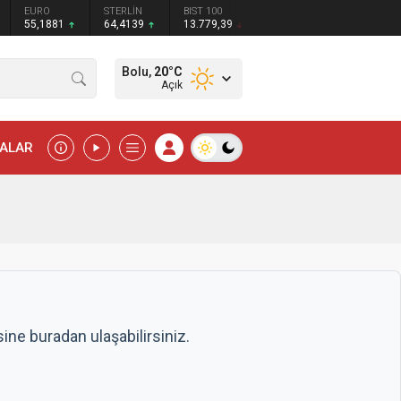
STERLİN
BIST 100
64,4139
13.779,39
Bolu,
20
°C
Açık
MALAR
ne buradan ulaşabilirsiniz.