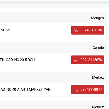
Mengen
 NO:29
03743563536
Gerede
ZIL CAD. NO:20 5 BOLU
03743115676
Merkez
D. NO:40 A ARTI MARKET YANI
03742178877
Merkez