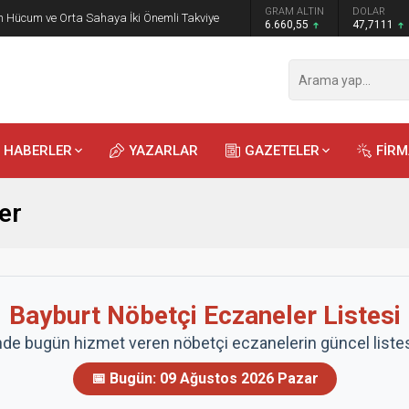
GRAM ALTIN
DOLAR
EURO
 Öğrencilere Jandarma Mesleği Tanıtıldı
6.660,55
47,7111
55,1881
HABERLER
YAZARLAR
GAZETELER
FİR
er
Bayburt Nöbetçi Eczaneler Listesi
nde bugün hizmet veren nöbetçi eczanelerin güncel listesi
📅 Bugün:
09 Ağustos 2026 Pazar