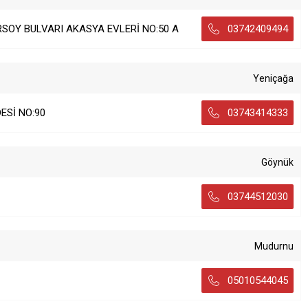
SOY BULVARI AKASYA EVLERİ NO:50 A
03742409494
Yeniçağa
ESİ NO:90
03743414333
Göynük
03744512030
Mudurnu
05010544045