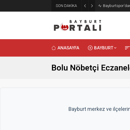
SON DAKİKA
Bayburt’ta Minik
ANASAYFA
BAYBURT
Bolu Nöbetçi Eczanel
Bayburt merkez ve ilçeleri