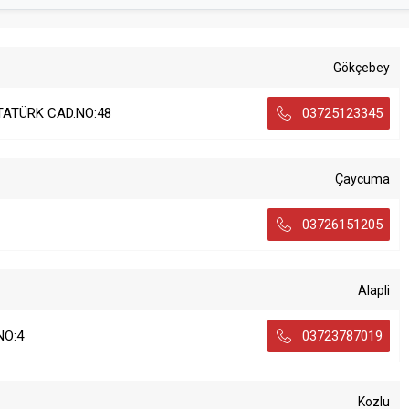
Gökçebey
TATÜRK CAD.NO:48
03725123345
Çaycuma
03726151205
Alapli
NO:4
03723787019
Kozlu