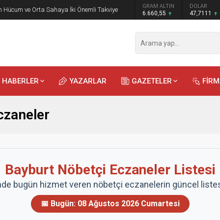
GRAM ALTIN
DOLAR
 Hücum ve Orta Sahaya İki Önemli Takviye
6.660,55
47,7111
HABERLER
YAZARLAR
GAZETELER
FİR
czaneler
Bayburt Nöbetçi Eczaneler Listesi
nde bugün hizmet veren nöbetçi eczanelerin güncel listesi
📅 Bugün:
08 Ağustos 2026 Cumartesi