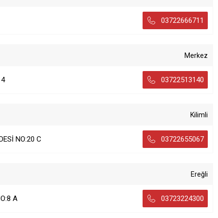
03722666711
Merkez
14
03722513140
Kilimli
ESİ NO:20 C
03722655067
Ereğli
O:8 A
03723224300