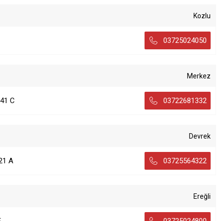
Kozlu
03725024050
Merkez
41 C
03722681332
Devrek
21 A
03725564322
Ereğli