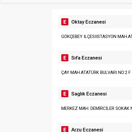
Oktay Eczanesi
GÖKÇEBEY ILÇESIISTASYON MAH.A
Sıfa Eczanesi
ÇAY MAH.ATATÜRK BULVARI NO:2 F
Saglık Eczanesi
MERKEZ MAH. DEMİRCİLER SOKAK 
Arzu Eczanesi