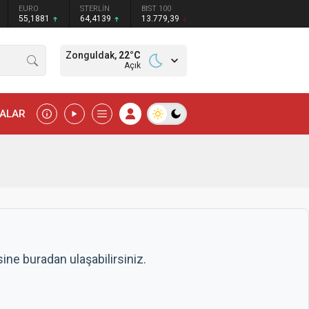
EURO
STERLİN
BIST 100
55,1881
64,4139
13.779,39
Zonguldak,
22
°C
Açık
MALAR
ne buradan ulaşabilirsiniz.