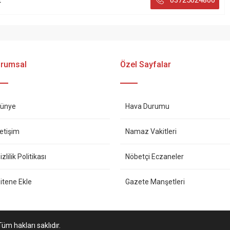
E
03725024800
rumsal
Özel Sayfalar
ünye
Hava Durumu
letişim
Namaz Vakitleri
izlilik Politikası
Nöbetçi Eczaneler
itene Ekle
Gazete Manşetleri
üm hakları saklıdır.