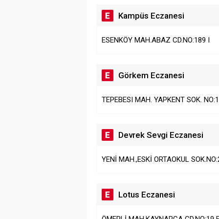
Kampüs Eczanesi
ESENKÖY MAH.ABAZ CD.NO:189 I
Görkem Eczanesi
TEPEBESI MAH. YAPKENT SOK. NO:1
Devrek Sevgi Eczanesi
YENİ MAH.,ESKİ ORTAOKUL SOK.NO:
Lotus Eczanesi