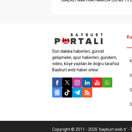
ÖMERLİ MAH.KAYNARCA CD.NO:19 
Ku
Son dakika haberleri, güncel
gelişmeler, spor haberleri, gündem,
K
video, köşe yazıları ile doğru tarafsız
Bayburt web haber sitesi
İ
G
S
Copyright © 2011 - 2026 'bayburt.web.tr' - T