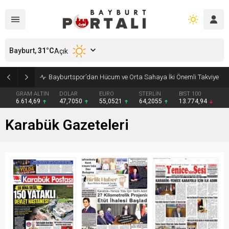
Bayburt,
31
°C
Açık
Bayburtspor’dan Hücum ve Orta Sahaya İki Önemli Takviye
GRAM ALTIN
DOLAR
EURO
STERLİN
BIST 100
6.614,69
47,7050
55,0521
64,2055
13.774,94
Karabük Gazeteleri