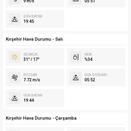
9 m/s
05:51
GÜN BATIMI
19:45
Kırşehir Hava Durumu - Salı
SICAKLIK
NEM
31° / 17°
%34
RÜZGAR
GÜN DOĞUMU
7.72 m/s
05:52
GÜN BATIMI
19:44
Kırşehir Hava Durumu - Çarşamba