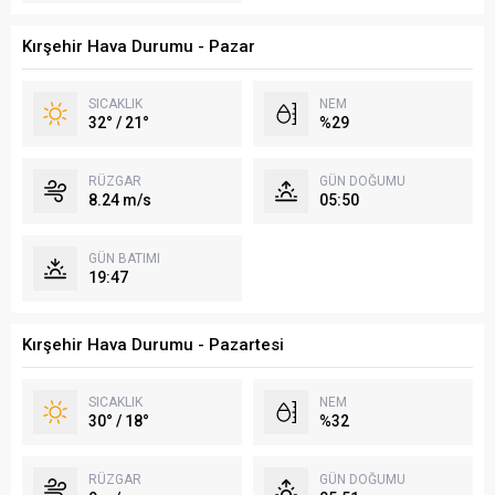
Kırşehir Hava Durumu - Pazar
SICAKLIK
NEM
32° / 21°
%29
RÜZGAR
GÜN DOĞUMU
8.24 m/s
05:50
GÜN BATIMI
19:47
Kırşehir Hava Durumu - Pazartesi
SICAKLIK
NEM
30° / 18°
%32
RÜZGAR
GÜN DOĞUMU