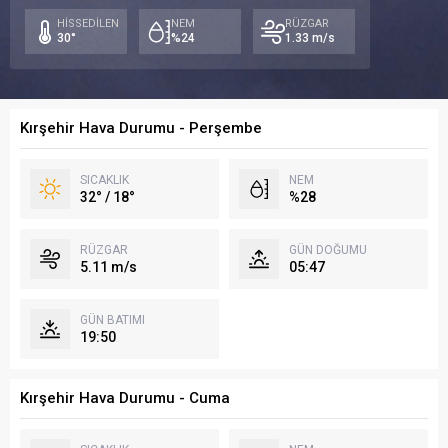
18°
21°
21
HİSSEDİLEN
NEM
RÜZGAR
30°
%24
1.33 m/s
Kırşehir Hava Durumu - Perşembe
SICAKLIK
NEM
32° / 18°
%28
RÜZGAR
GÜN DOĞUMU
5.11 m/s
05:47
GÜN BATIMI
19:50
Kırşehir Hava Durumu - Cuma