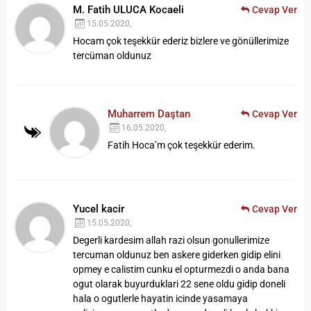
M. Fatih ULUCA Kocaeli
Cevap Ver
15.05.2020,
Hocam çok teşekkür ederiz bizlere ve gönüllerimize
tercüman oldunuz
Muharrem Daştan
Cevap Ver
16.05.2020,
Fatih Hoca’m çok teşekkür ederim.
Yucel kacir
Cevap Ver
15.05.2020,
Degerli kardesim allah razi olsun gonullerimize
tercuman oldunuz ben askere giderken gidip elini
opmey e calistim cunku el opturmezdi o anda bana
ogut olarak buyurduklari 22 sene oldu gidip doneli
hala o ogutlerle hayatin icinde yasamaya