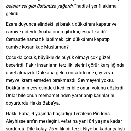
belalar sel gibi üstünüze yağardı.”
hadis-i şerifi aklıma
gelirdi.
Ezanı duyunca elindeki işi bırakır, dükkânını kapatır ve
camiye giderdi. Acaba onun gibi kaç esnaf kaldı?
Cemaatle namaz kılabilmek için dükkânını kapatıp
camiye koşan kaç Müslüman?
Çocukla çocuk, büyükle de büyük olmayı çok güzel
becerirdi. Fakir insanların terzilik işlerini görür, karşılığında
ücret almazdı. Dükkâna gelen misafirlerine çay veya
meyve ikram etmeden bırakmazdı. Sevmeyeni yoktu.
Dükkânının çevresindeki kediler bile onun yolunu gözlerdi.
Onlar bile onun merhametinden yararlanıp karınlarını
doyurturdu Hakkı Baba’ya.
Hakkı Baba, 9 yaşında başladığı Terzilerin Pîri İdris
Aleyhisselam’ın mesleğini, vefatına yani 84 yaşına kadar
sürdürdü. Dile kolay, 75 yıllık bir terzi. Niye bu kadar çalıştı