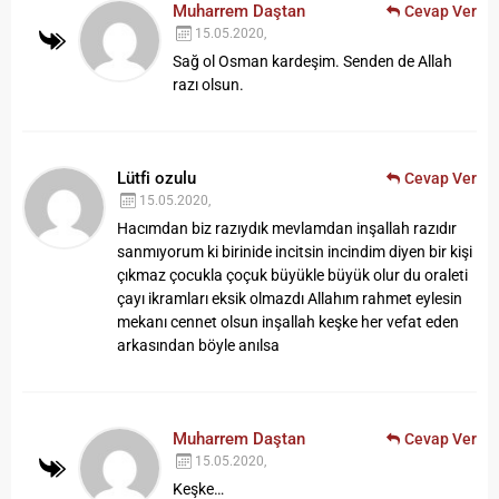
Muharrem Daştan
Cevap Ver
15.05.2020,
Sağ ol Osman kardeşim. Senden de Allah
razı olsun.
Lütfi ozulu
Cevap Ver
15.05.2020,
Hacımdan biz razıydık mevlamdan inşallah razıdır
sanmıyorum ki birinide incitsin incindim diyen bir kişi
çıkmaz çocukla çoçuk büyükle büyük olur du oraleti
çayı ikramları eksik olmazdı Allahım rahmet eylesin
mekanı cennet olsun inşallah keşke her vefat eden
arkasından böyle anılsa
Muharrem Daştan
Cevap Ver
15.05.2020,
Keşke…