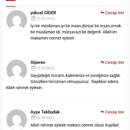
yüksel GİDER
Cevap Ver
25.05.2023,
İyi bir müslüman,iyi bir insan,dürüst bir insan,örnek
bir müslüman idi. mütyavazi bir değerdi. Allah’ım
makamını cennet eylesin.
Alperen
Cevap Ver
13.03.2023,
Saygıdeğer hocam, kaleminize ve yüreğinize sağlık.
Gönüllere tercüman olmuşsunuz. Teşekkür ederiz.
Allah rahmet eylesin.
Ayşe Tekbudak
Cevap Ver
06.04.2021,
Allah rahmet eylesin mekanı cennet olsun inşallah