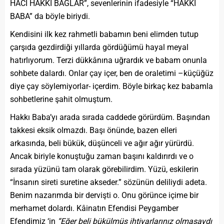
HACI HAKKI BAĞLAR”, sevenlerinin ifadesiyle “HAKKI
BABA” da böyle biriydi.
Kendisini ilk kez rahmetli babamın beni elimden tutup
çarşıda gezdirdiği yıllarda gördüğümü hayal meyal
hatırlıyorum. Terzi dükkânına uğrardık ve babam onunla
sohbete dalardı. Onlar çay içer, ben de oraletimi –küçüğüz
diye çay söylemiyorlar- içerdim. Böyle birkaç kez babamla
sohbetlerine şahit olmuştum.
Hakkı Baba’yı arada sırada caddede görürdüm. Başından
takkesi eksik olmazdı. Başı önünde, bazen elleri
arkasında, beli bükük, düşünceli ve ağır ağır yürürdü.
Ancak biriyle konuştuğu zaman başını kaldırırdı ve o
sırada yüzünü tam olarak görebilirdim. Yüzü, eskilerin
“İnsanın sireti suretine akseder.” sözünün deliliydi adeta.
Benim nazarımda bir dervişti o. Onu görünce içime bir
merhamet dolardı. Kâinatın Efendisi Peygamber
Efendimiz ‘in
“Eğer beli bükülmüş ihtiyarlarınız olmasaydı