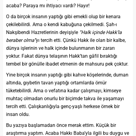
acaba? Paraya mı ihtiyacı vardı? Hayır!
O da birçok insanın yaptığı gibi emekli olup bir kenara
çekilebilirdi. Ama o kendi kabuğuna çekilmedi. Şah-ı
Nakşibendi Hazretlerinin deyişiyle
“Halk içinde Hakk’la
beraber olma”
yı tercih etti. Çünkü Hakk ile olan bir kalbe,
dünya işlerinin ve halk içinde bulunmanın bir zararı
yoktur. Fakat dünya telaşının Hakk’tan gâfil bıraktığı
tembel bir gönülle ibadet etmenin de mahsuru pek çoktur.
Yine birçok insanın yaptığı gibi kahve köşelerinde, duman
altında, gıybetin tavan yaptığı ortamlarda ömür
tüketebilirdi. Ama o vefatına kadar çalışmayı, kimseye
muhtaç olmadan onurlu bir biçimde takva ile yaşamayı
tercih etti. Çalışkanlığıyla genç-yaşlı herkese örnek bir
insan oldu.
Bu yazıya başlamadan önce merak ettim. Küçük bir
araştırma yaptım. Acaba Hakkı Baba’yla ilgili bu duygu ve