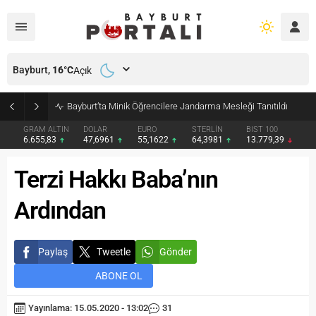
Bayburt,
16
°C
Açık
Bayburt’ta Minik Öğrencilere Jandarma Mesleği Tanıtıldı
GRAM ALTIN
DOLAR
EURO
STERLİN
BIST 100
6.655,83
47,6961
55,1622
64,3981
13.779,39
Terzi Hakkı Baba’nın
Ardından
Paylaş
Tweetle
Gönder
ABONE OL
Yayınlama: 15.05.2020 - 13:02
31