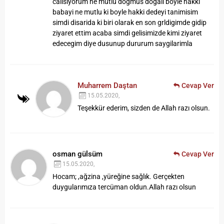
calisiyorum ne mutlu dogmus dogali boyle hakki
babayi ne mutlu ki boyle hakki dedeyi tanimisim
simdi disarida ki biri olarak en son grldigimde gidip
ziyaret ettim acaba simdi gelisimizde kimi ziyaret
edecegim diye dusunup dururum saygilarimla
Muharrem Daştan
Cevap Ver
15.05.2020,
Teşekkür ederim, sizden de Allah razı olsun.
osman gülsüm
Cevap Ver
15.05.2020,
Hocam; ,ağzina ,yüreğine sağlık.
Gerçekten
duygularımıza tercüman oldun.Allah razı olsun