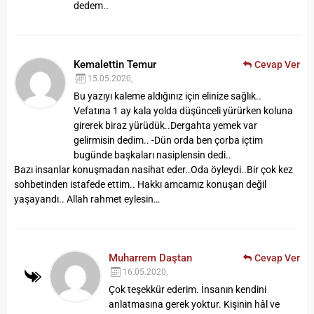
dedem..
Kemalettin Temur
Cevap Ver
15.05.2020,
Bu yazıyı kaleme aldığınız için elinize sağlık..
Vefatına 1 ay kala yolda düşünceli yürürken koluna
girerek biraz yürüdük..Dergahta yemek var
gelirmisin dedim..
-Dün orda ben çorba içtim
bugünde başkaları nasiplensin dedi..
Bazı insanlar konuşmadan nasihat eder..Oda öyleydi..Bir çok kez
sohbetinden istafede ettim..
Hakkı amcamız konuşan değil
yaşayandı..
Allah rahmet eylesin…
Muharrem Daştan
Cevap Ver
16.05.2020,
Çok teşekkür ederim. İnsanın kendini
anlatmasına gerek yoktur. Kişinin hâl ve