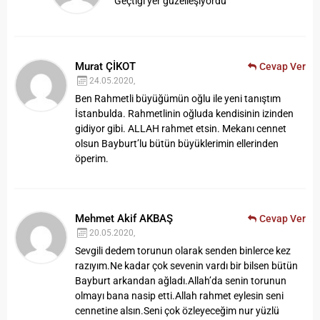
“Geçtiği yer güzelleşiyordu”
Murat ÇİKOT
Cevap Ver
24.05.2020,
Ben Rahmetli büyüğümün oğlu ile yeni tanıştım
İstanbulda. Rahmetlinin oğluda kendisinin izinden
gidiyor gibi. ALLAH rahmet etsin. Mekanı cennet
olsun Bayburt’lu bütün büyüklerimin ellerinden
öperim.
Mehmet Akif AKBAŞ
Cevap Ver
20.05.2020,
Sevgili dedem torunun olarak senden binlerce kez
razıyım.Ne kadar çok sevenin vardı bir bilsen bütün
Bayburt arkandan ağladı.Allah’da senin torunun
olmayı bana nasip etti.Allah rahmet eylesin seni
cennetine alsın.Seni çok özleyeceğim nur yüzlü