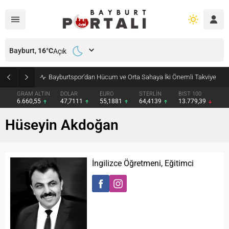
Bayburt,
16
°C
Açık
Bayburtspor’dan Hücum ve Orta Sahaya İki Önemli Takviye
GRAM ALTIN
DOLAR
EURO
STERLİN
BIST 100
6.660,55
47,7111
55,1881
64,4139
13.779,39
Hüseyin Akdoğan
İngilizce Öğretmeni, Eğitimci