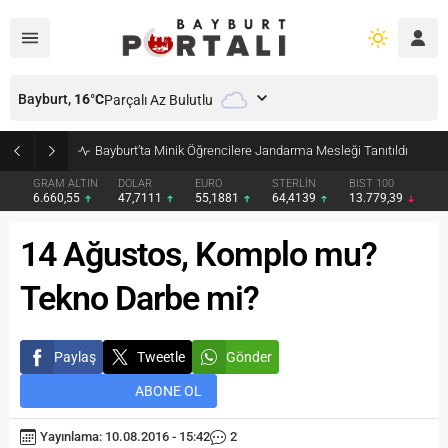
Bayburt,
16
°C
Parçalı Az Bulutlu
Bayburt’ta Minik Öğrencilere Jandarma Mesleği Tanıtıldı
GRAM ALTIN
DOLAR
EURO
STERLİN
BIST 100
6.660,55
47,7111
55,1881
64,4139
13.779,39
14 Ağustos, Komplo mu?
Tekno Darbe mi?
Paylaş
Tweetle
Gönder
ABONE OL
Yayınlama: 10.08.2016 - 15:42
2