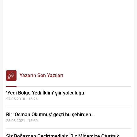
Yazarın Son Yazıları
‘Yedi Bölge Yedi İklim’ şiir yolculuğu
27.05.2018 - 15:26
Bir ‘Osman Okutmuş’ geçti bu şehirden…
28.08.2021 - 15:59
Siz Boğazdan Geçirtmediniz, Biz Midemize Oturttuk