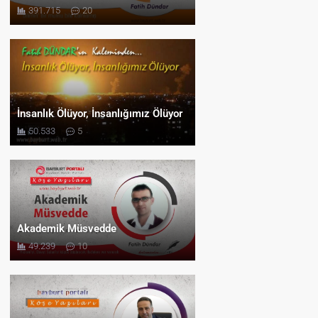
391.715
20
İnsanlık Ölüyor, İnsanlığımız Ölüyor
50.533
5
Akademik Müsvedde
49.239
10