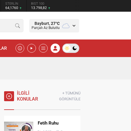
STERLİN
BIST 100
64,1760
13.798,82
Bayburt,
27
°C
Parçalı Az Bulutlu
LAR
İLGİLİ
+ TÜMÜNÜ
KONULAR
GÖRÜNTÜLE
Fetih Ruhu