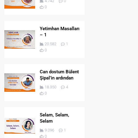
4.742
0
0
Yetimhan Masalları
– 1
20.582
1
0
Can dostum Bülent
Şipal’in ardından
18.350
4
0
Selam, Selam,
Selam
9.096
1
0