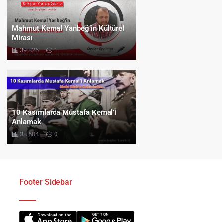
Mahmut Kemal Yanbeğ’in Kültürel
Mirası
39.826
1
10 Kasımlarda Mustafa Kemal’i
Anlamak
38.604
0
Footer Sidebar