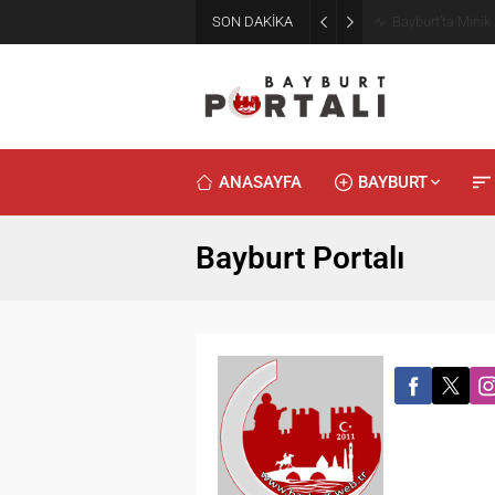
SON DAKİKA
Bayburt’ta Minik
ANASAYFA
BAYBURT
Bayburt Portalı