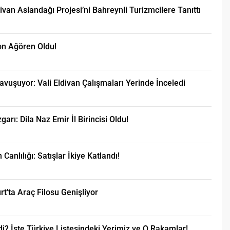
ivan Aslandağı Projesi’ni Bahreynli Turizmcilere Tanıttı
on Ağören Oldu!
avuşuyor: Vali Eldivan Çalışmaları Yerinde İnceledi
rı: Dila Naz Emir İl Birincisi Oldu!
anlılığı: Satışlar İkiye Katlandı!
t’ta Araç Filosu Genişliyor
i? İşte Türkiye Listesindeki Yerimiz ve O Rakamlar!