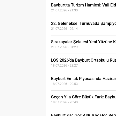
Bayburt’ta Turizm Hamlesi: Vali Eld
21.07.2026 - 21:30
22. Geleneksel Turnuvada Şampiy
21.07.2026 - 02:14
Sırakayalar Şelalesi Yeni Yüzüne K
21.07.2026 - 01:29
LGS 2026’da Bayburt Ortaokulu Rüzga
18.07.2026 - 23:27
Bayburt Emlak Piyasasında Haziran C
18.07.2026 - 20:53
Geçen Yıla Göre Büyük Fark: Baybur
18.07.2026 - 20:40
Bayburt Kaç Göç Aldı, Kaç Göç Verd