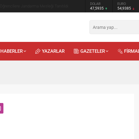
GRAM ALTIN
DOLAR
EURO
 Öğrencilere Jandarma Mesleği Tanıtıldı
6.465,12
47,5935
54,9385
HABERLER
YAZARLAR
GAZETELER
FİRMA