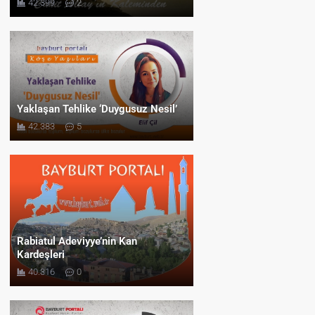
42.399
2
Yaklaşan Tehlike ‘Duygusuz Nesil’
42.383
5
Rabiatul Adeviyye’nin Kan
Kardeşleri
40.316
0