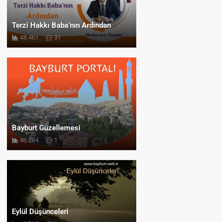
Terzi Hakkı Baba’nın Ardından
48.461
31
Bayburt Güzellemesi
46.284
1
Eylül Düşünceleri