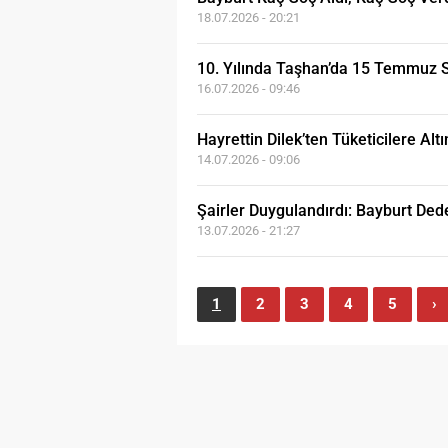
18.07.2026 - 20:21
10. Yılında Taşhan’da 15 Temmuz S
16.07.2026 - 09:46
Hayrettin Dilek’ten Tüketicilere Alt
14.07.2026 - 09:06
Şairler Duygulandırdı: Bayburt Dede
13.07.2026 - 21:27
1
2
3
4
5
›