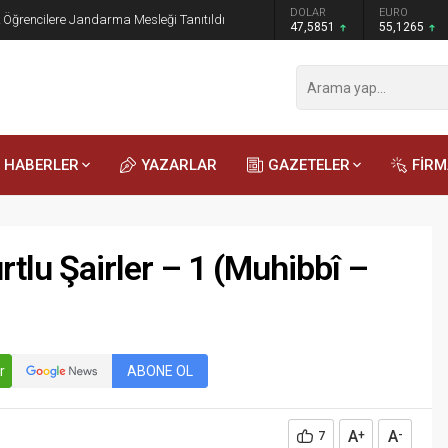
GRAM ALTIN
DOLAR
EURO
 Öğrencilere Jandarma Mesleği Tanıtıldı
6.552,32
47,5851
55,1265
HABERLER
YAZARLAR
GAZETELER
FİR
tlu Şairler – 1 (Muhibbî –
r
ABONE OL
A
A
7
+
-