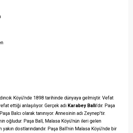
m
en
dıncık Köyü’nde 1898 tarihinde dünyaya gelmiştir. Vefat
vefat ettiği anlaşılıyor. Gerçek adı
Karabey Ballı
’dır. Paşa
Paşa Balcı olarak tanınıyor. Annesinin adı Zeynep’tir.
nin oğludur. Paşa Balî, Malasa Köyü’nün ileri gelen
n yakın dostlarındandır. Paşa Balî’nin Malasa Köyü’nde bir