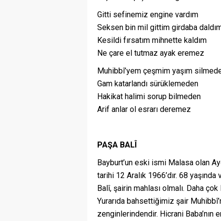
Gitti sefinemiz engine vardım
Seksen bin mil gittim girdaba daldı
Kesildi fırsatım mihnette kaldım
Ne çare el tutmaz ayak eremez
Muhibbî’yem çeşmim yaşım silmed
Gam katarlandı sürüklemeden
Hakikat halimi sorup bilmeden
Arif anlar ol esrarı deremez
PAŞA BALÎ
Bayburt’un eski ismi Malasa olan Ay
tarihi 12 Aralık 1966’dır. 68 yaşında 
Balî, şairin mahlası olmalı. Daha çok 
Yurarıda bahsettiğimiz şair Muhibbî’
zenginlerindendir. Hicrani Baba’nın e