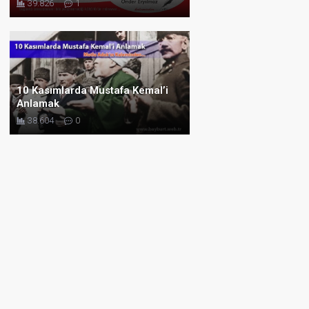
39.826
1
10 Kasımlarda Mustafa Kemal’i
Anlamak
38.604
0