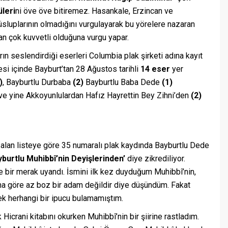
üleri
ni öve öve bitiremez. Hasankale, Erzincan ve
üsluplarının olmadığını vurgulayarak bu yörelere nazaran
dan çok kuvvetli olduğuna vurgu yapar.
rın seslendirdiği eserleri Columbia plak şirketi adına kayıt
stesi içinde Bayburt’tan 28 Ağustos tarihli
14 eser
yer
)
, Bayburtlu Durbaba
(2)
Bayburtlu Baba Dede
(1)
ve yine Akkoyunlulardan Hafız Hayrettin Bey Zihni’den
(2)
 alan listeye göre 35 numaralı plak kaydında Bayburtlu Dede
burtlu Muhibbî’nin Deyişlerinden’
diye zikrediliyor.
e bir merak uyandı. İsmini ilk kez duyduğum Muhibbî’nin,
na göre az boz bir adam değildir diye düşündüm. Fakat
k herhangi bir ipucu bulamamıştım.
k Hicrani kitabını okurken Muhibbî’nin bir şiirine rastladım.