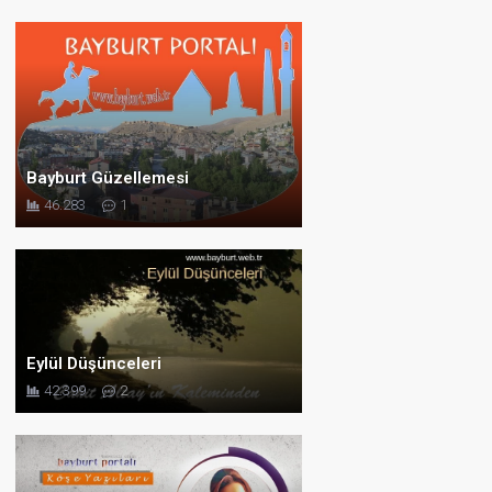
Bayburt Güzellemesi
46.283
1
Eylül Düşünceleri
42.399
2