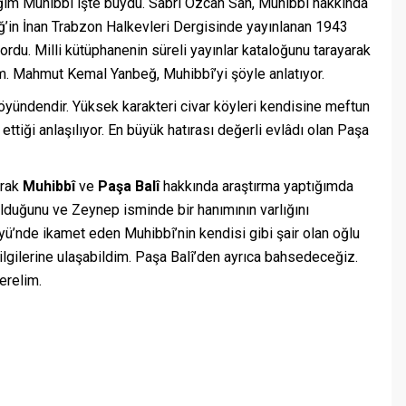
dığım Muhibbî işte buydu. Sabri Özcan San, Muhibbî hakkında
in İnan Trabzon Halkevleri Dergisinde yayınlanan 1943
yordu. Milli kütüphanenin süreli yayınlar kataloğunu tarayarak
ştım. Mahmut Kemal Yanbeğ, Muhibbî’yi şöyle anlatıyor.
yündendir. Yüksek karakteri civar köyleri kendisine meftun
 ettiği anlaşılıyor. En büyük hatırası değerli evlâdı olan Paşa
arak
Muhibbî
ve
Paşa Balî
hakkında araştırma yaptığımda
duğunu ve Zeynep isminde bir hanımının varlığını
ü’nde ikamet eden Muhibbî’nin kendisi gibi şair olan oğlu
ilgilerine ulaşabildim. Paşa Balî’den ayrıca bahsedeceğiz.
erelim.