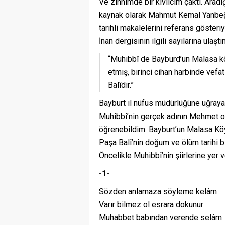
Ve zihnimde bir kıvılcım çaktı. Ara
kaynak olarak Mahmut Kemal Yanbeğ’
tarihli makalelerini referans gösteri
İnan dergisinin ilgili sayılarına ula
“Muhibbî de Bayburd’un Malasa kö
etmiş, birinci cihan harbinde vefat
Balîdir.”
Bayburt il nüfus müdürlüğüne uğray
Muhibbî’nin gerçek adının Mehmet ol
öğrenebildim. Bayburt’un Malasa Köy
Paşa Balî’nin doğum ve ölüm tarihi b
Öncelikle Muhibbî’nin şiirlerine yer v
-1-
Sözden anlamaza söyleme kelâm
Varır bilmez ol esrara dokunur
Muhabbet babından verende selâm