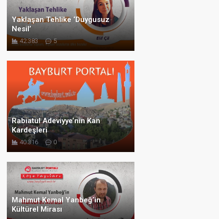
Yaklaşan Tehlike ‘Duygusuz
Nesil’
42.383
5
Rabiatul Adeviyye’nin Kan
Kardeşleri
40.316
0
Mahmut Kemal Yanbeğ’in
Kültürel Mirası