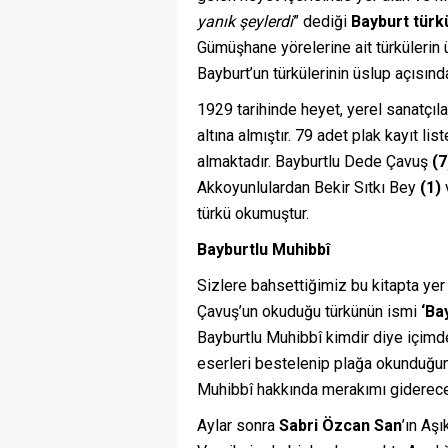
yanık şeylerdi
” dediği
Bayburt türk
Gümüşhane yörelerine ait türkülerin 
Bayburt’un türkülerinin üslup açısın
1929 tarihinde heyet, yerel sanatçıla
altına almıştır. 79 adet plak kayıt li
almaktadır. Bayburtlu Dede Çavuş
(7
Akkoyunlulardan Bekir Sıtkı Bey
(1)
türkü okumuştur.
Bayburtlu Muhibbî
Sizlere bahsettiğimiz bu kitapta yer
Çavuş’un okuduğu türkünün ismi
‘Bay
Bayburtlu Muhibbî kimdir diye içimd
eserleri bestelenip plağa okunduğu
Muhibbî hakkında merakımı giderece
Aylar sonra
Sabri Özcan San
’ın Aşı