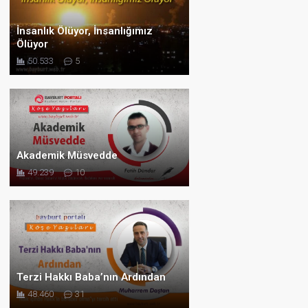
İnsanlık Ölüyor, İnsanlığımız
Ölüyor
50.533
5
Akademik Müsvedde
49.239
10
Terzi Hakkı Baba’nın Ardından
48.460
31