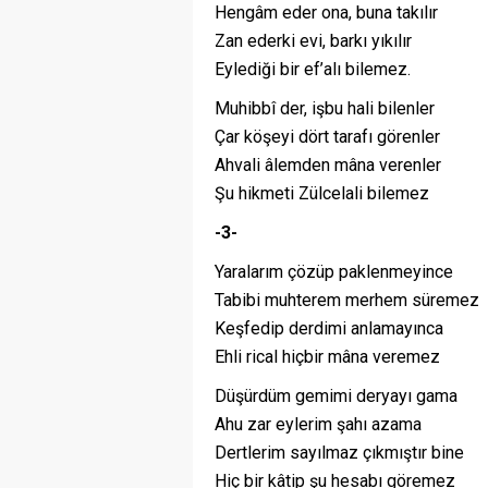
Hengâm eder ona, buna takılır
Zan ederki evi, barkı yıkılır
Eylediği bir ef’alı bilemez.
Muhibbî der, işbu hali bilenler
Çar köşeyi dört tarafı görenler
Ahvali âlemden mâna verenler
Şu hikmeti Zülcelali bilemez
-3-
Yaralarım çözüp paklenmeyince
Tabibi muhterem merhem süremez
Keşfedip derdimi anlamayınca
Ehli rical hiçbir mâna veremez
Düşürdüm gemimi deryayı gama
Ahu zar eylerim şahı azama
Dertlerim sayılmaz çıkmıştır bine
Hiç bir kâtip şu hesabı göremez