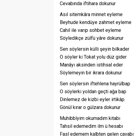
Cevabında iftihara dokunur
Asıl sitemkâra minnet eyleme
Beyhude kendüye zahmet eyleme
Cahil ile varıp sohbet eyleme
Söyledikçe zülfü yâre dokunur
Sen söylersin külli şeyin bilkader
O söyler ki Tokat yolu düz gider
Manâyı aksinden istihsal eder
Söylemeyin bir ikrara dokunur
Sen söylersin iftehlena hayrülbap
O söylerki yoldan geçti ağa bap
Dinlemez de kizbi eyler irtikâp
Gönül kırar o gülzara dokunur
Muhibbîyim okumadım kitabı
Tahsil edemedim ilm ü hesabı
Fasl edemem kalbten gelen cavabı