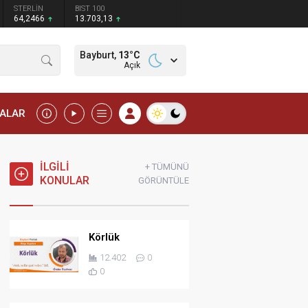
STERLİN
BIST 100
64,2466
13.703,13
Bayburt,
13
°C
Açık
MALAR
İLGİLİ
+ TÜMÜNÜ
KONULAR
GÖRÜNTÜLE
Körlük
12.402
0
0