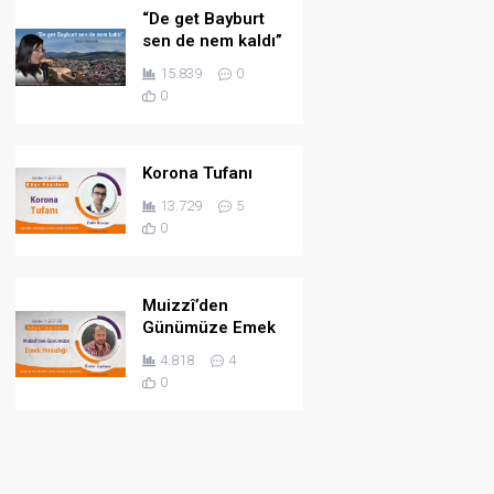
“De get Bayburt
sen de nem kaldı”
15.839
0
0
Korona Tufanı
13.729
5
0
Muizzî’den
Günümüze Emek
Hırsızlığı
4.818
4
0