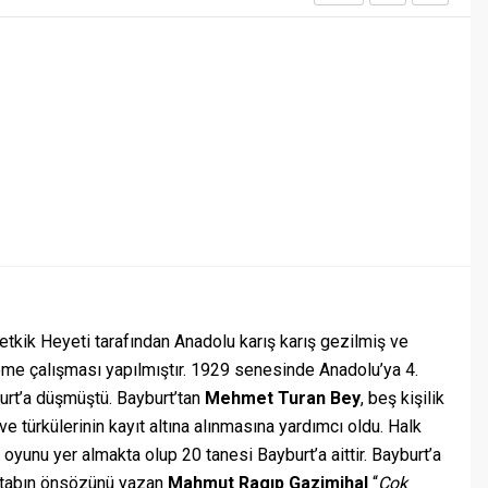
Tetkik Heyeti tarafından Anadolu karış karış gezilmiş ve
leme çalışması yapılmıştır. 1929 senesinde Anadolu’ya 4.
urt’a düşmüştü. Bayburt’tan
Mehmet Turan Bey
, beş kişilik
ve türkülerinin kayıt altına alınmasına yardımcı oldu. Halk
k oyunu yer almakta olup 20 tanesi Bayburt’a aittir. Bayburt’a
kitabın önsözünü yazan
Mahmut Ragıp Gazimihal
“
Çok