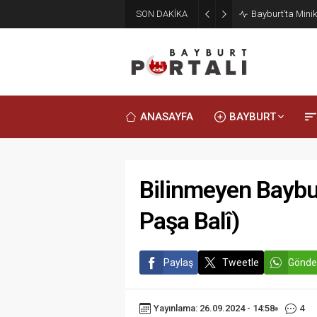
SON DAKİKA
Bayburt’ta Minik
ANASAYFA
BAYBURT
Bilinmeyen Baybur
Paşa Balî)
Paylaş
Tweetle
Gönde
Yayınlama: 26.09.2024 - 14:58
4