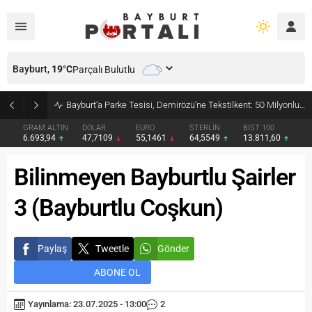
Bayburt,
19
°C
Parçalı Bulutlu
Bayburt’a Parke Tesisi, Demirözü’ne Tekstilkent: 50 Milyonluk İmzalar Atıldı
GRAM ALTIN
DOLAR
EURO
STERLİN
BIST 100
6.693,94
47,7109
55,1461
64,5549
13.811,60
Bilinmeyen Bayburtlu Şairler
3 (Bayburtlu Coşkun)
Paylaş
Tweetle
Gönder
ABONE OL
Yayınlama: 23.07.2025 - 13:00
2