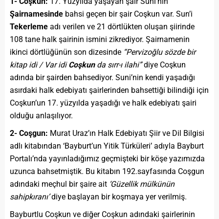
1- Coşkun:
17. Yüzyılda yaşayan şair Suni’nin
Şairnamesinde
bahsi geçen bir şair Coşkun var. Sun’i
Tekerleme
adı verilen ve 21 dörtlükten oluşan şiirinde
108 tane halk şairinin ismini zikrediyor. Şairnamenin
ikinci dörtlüğünün son dizesinde
“Pervizoğlu sözde bir
kitap idi / Var idi
Coşkun
da sırr-ı ilahi”
diye Coşkun
adında bir şairden bahsediyor. Suni’nin kendi yaşadığı
asırdaki halk edebiyatı şairlerinden bahsettiği bilindiği için
Coşkun’un 17. yüzyılda yaşadığı ve halk edebiyatı şairi
olduğu anlaşılıyor.
2- Coşgun:
Murat Uraz’ın Halk Edebiyatı Şiir ve Dil Bilgisi
adlı kitabından ‘Bayburt’un Yitik Türküleri’ adıyla Bayburt
Portalı’nda yayınladığımız geçmişteki bir köşe yazımızda
uzunca bahsetmiştik. Bu kitabın 192.sayfasında Coşgun
adındaki meçhul bir şaire ait
‘Güzellik mülkünün
sahipkıranı’
diye başlayan bir koşmaya yer verilmiş.
Bayburtlu Coşkun ve diğer Coşkun adındaki şairlerinin