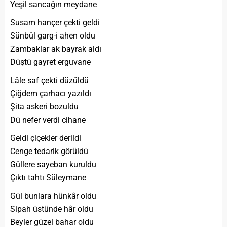
Yeşil sancağın meydane
Susam hançer çekti geldi
Sünbül garg-i ahen oldu
Zambaklar ak bayrak aldı
Düştü gayret erguvane
Lâle saf çekti düzüldü
Çiğdem çarhacı yazıldı
Şita askeri bozuldu
Dü nefer verdi cihane
Geldi çiçekler derildi
Cenge tedarik görüldü
Güllere sayeban kuruldu
Çıktı tahtı Süleymane
Gül bunlara hünkâr oldu
Sipah üstünde hâr oldu
Beyler güzel bahar oldu