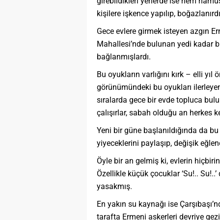
girebildikleri yerlerde ise hem namu
kişilere işkence yapılıp, boğazlanırdı
Gece evlere girmek isteyen azgın Er
Mahallesi’nde bulunan yedi kadar bit
bağlanmışlardı.
Bu oyukların varlığını kırk – elli y
görünümündeki bu oyukları ilerleyen y
sıralarda gece bir evde topluca bulu
çalışırlar, sabah olduğu an herkes k
Yeni bir güne başlanıldığında da bu
yiyeceklerini paylaşıp, değişik eğlen
Öyle bir an gelmiş ki, evlerin hiçbir
Özellikle küçük çocuklar ‘Su!.. Su!..
yasakmış.
En yakın su kaynağı ise Çarşıbaşı’n
tarafta Ermeni askerleri devriye ge