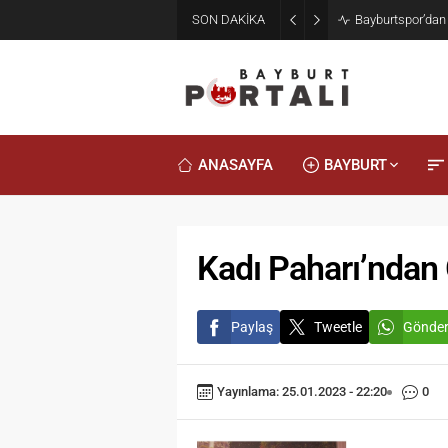
SON DAKİKA
Bayburt’ta Minik
ANASAYFA
BAYBURT
Kadı Paharı’ndan
Paylaş
Tweetle
Gönde
Yayınlama: 25.01.2023 - 22:20
0