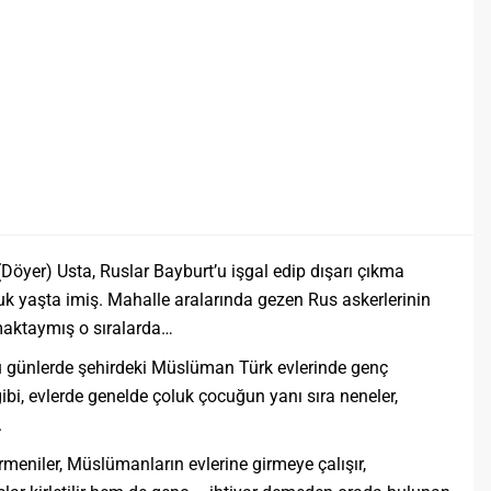
öyer) Usta, Ruslar Bayburt’u işgal edip dışarı çıkma
k yaşta imiş. Mahalle aralarında gezen Rus askerlerinin
maktaymış o sıralarda…
ğü günlerde şehirdeki Müslüman Türk evlerinde genç
i, evlerde genelde çoluk çocuğun yanı sıra neneler,
.
meniler, Müslümanların evlerine girmeye çalışır,