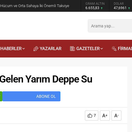
GRAM ALTIN
DOLAR
EURO
 Öğrencilere Jandarma Mesleği Tanıtıldı
6.655,83
47,6961
55,1622
HABERLER
YAZARLAR
GAZETELER
FİRMA
 Gelen Yarım Deppe Su
r
ABONE OL
A
A
7
+
-