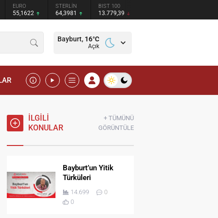
STERLİN
BIST 100
64,3981
13.779,39
Bayburt,
16
°C
Açık
LAR
İLGİLİ
+ TÜMÜNÜ
KONULAR
GÖRÜNTÜLE
Bayburt’un Yitik
Türküleri
14.699
0
0