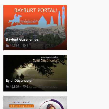
Bayburt Güzellemesi
46.284
1
Eylül Düşünceleri
42.399
2