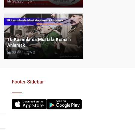
39.826
1
10 Kasımlarda Mustafa Kemal’i
Anlamak
38.604
0
Footer Sidebar