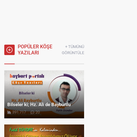
POPÜLER KÖŞE
+ TÜMÜNÜ
YAZILARI
GÖRÜNTÜLE
Bilseler ki; Hz. Ali de Bayburtlu
391.717
20