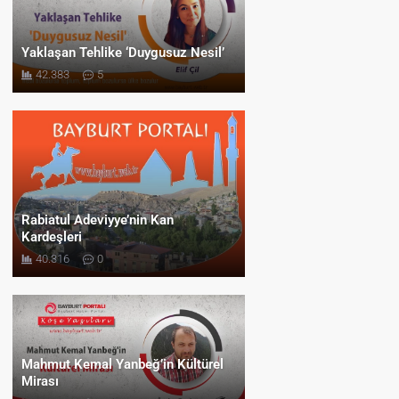
Yaklaşan Tehlike ‘Duygusuz Nesil’
42.383
5
Rabiatul Adeviyye’nin Kan
Kardeşleri
40.316
0
Mahmut Kemal Yanbeğ’in Kültürel
Mirası