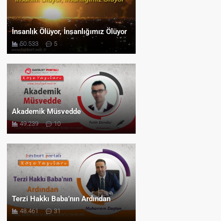
İnsanlık Ölüyor, İnsanlığımız Ölüyor
50.533
5
Akademik Müsvedde
49.239
10
Terzi Hakkı Baba’nın Ardından
48.461
31