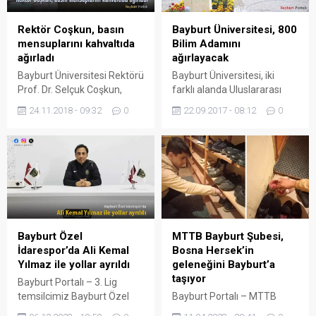
Bayburt Üniversitesi, 800
Rektör Coşkun, basın
Bilim Adamını
mensuplarını kahvaltıda
ağırlayacak
ağırladı
Bayburt Üniversitesi, iki
Bayburt Üniversitesi Rektörü
farklı alanda Uluslararası
Prof. Dr. Selçuk Coşkun,
Sempozyuma ev sahipliği
kurumsal iletişim ve yerel
22.09.2017 - 08:12
0
24.11.2018 - 09:32
0
yapacak. Bayburt
basınla ilişkiler çerçevesinde
Üniversitesinin ev sahipliği
Bayburt Gazeteciler
yaptığı 21-23 Eylül 2017
Cemiyeti’ne mensup basın
tarihleri arasında Bâberti
temsilcilerini kahvaltıda
Külliyesi Eğitim Fakültesi
ağırladı. Üniversitenin
Konferans Salonunda 2’si
Konukevi’nde gerçekleşen
gerçekleştirilecek olan
basın kahvaltısına yönetim
mühendislik alanındaki son
ekibi ve danışman
gelişmeleri konu alan
kadrosuyla katılan Coşkun,
Bayburt Özel
MTTB Bayburt Şubesi,
‘Uluslararası Mühendislikte
iletişim kanallarının
İdarespor’da Ali Kemal
Bosna Hersek’in
Yeni Teknolojiler (ICADET
arıtılması ve temsil
Yılmaz ile yollar ayrıldı
geleneğini Bayburt’a
2017)’ sempozyumunda
konularında karşılıklı işbirliği
taşıyor
Bayburt Portalı – 3. Lig
Bayburt; 86 farklı kurumdan
konularında görüşlerini
temsilcimiz Bayburt Özel
Bayburt Portalı – MTTB
586 ulusal ve uluslararası...
paylaştı. Cemiyet Başkanı
İdarespor, kötü gidişatın
Bayburt Şubesi, Bosna
Yaşar Yıldız’ın da...