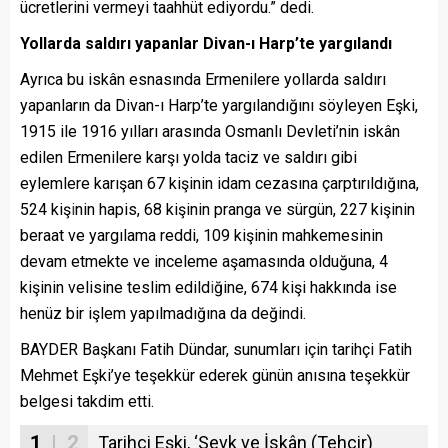
ücretlerini vermeyi taahhüt ediyordu.” dedi.
Yollarda saldırı yapanlar Divan-ı Harp’te yargılandı
Ayrıca bu iskân esnasında Ermenilere yollarda saldırı
yapanların da Divan-ı Harp’te yargılandığını söyleyen Eşki,
1915 ile 1916 yılları arasında Osmanlı Devleti’nin iskân
edilen Ermenilere karşı yolda taciz ve saldırı gibi
eylemlere karışan 67 kişinin idam cezasına çarptırıldığına,
524 kiş
i
nin hapis, 68 kişinin pranga ve sürgün, 227 kişinin
beraat ve yargılama reddi, 109 kişinin mahkemesinin
devam etmekte ve inceleme aşamasında olduğuna, 4
kişinin velisine teslim edild
i
ğine, 674 kişi hakkında ise
henüz bir işlem yapılmadığına da değindi.
BAYDER Başkanı Fatih Dündar, sunumları için tarihçi Fatih
Mehmet Eşki’ye teşekkür ederek günün anısına teşekkür
belgesi takdim etti.
1
| 2
Tarihçi Eşki, ‘Sevk ve İskân (Tehcir)