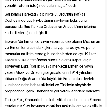
yönelik reform isteğinde bulunmuştu.” dedi.
Sarıkamış Harekatı’yla birlikte 3. Ordu’nun Kafkas
Cephesi’nde güç kaybettiğini söyleyen Eşki, bunun
sonucunda Rus Kafkas Ordusu’nun Anadolu’nun içlerine
kadar ilerlediğine değindi.
Erzurum’da Ermenice yayın yapan üç gazetenin Müslüman
ve Ermeniler arasında kışkırtma yapma, adliye ve polis
memurlarına iftira etme gibi nedenlerden dolayı 1914’te
Meclisi Vükela tarafından süresiz olarak kapatıldığını
söyleyen Eşki, “Çarlık Rusya merkezli Ermen
i
ce yayın
yapan Mşak ve Orizon gibi gazetelerin 1914 yılından
itibaren Doğu Anadolu’da büyük bir Ermenistan devleti
kurulacağından bahsettiklerini ve Türklerin aleyhinde
propaganda içerikli haberlere yer verdiklerinden” bahsetti.
Tarihçi Eşki, Osmanlı’da seferberlik ilanından sonra Ermeni
çetelerinin 9 ay boyunca yaptıkları taşkınlıklara ve özellikle