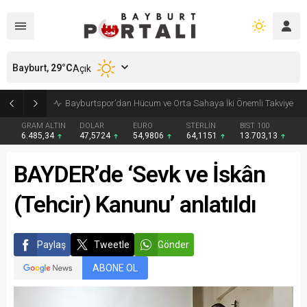
Bayburt,
29
°C
Açık
Bayburt’ta Minik Öğrencilere Jandarma Mesleği Tanıtıldı
GRAM ALTIN
DOLAR
EURO
STERLİN
BIST 100
6.485,34
47,5724
54,9806
64,1151
13.703,13
BAYDER’de ‘Sevk ve İskân
(Tehcir) Kanunu’ anlatıldı
Paylaş
Tweetle
Gönder
ABONE OL