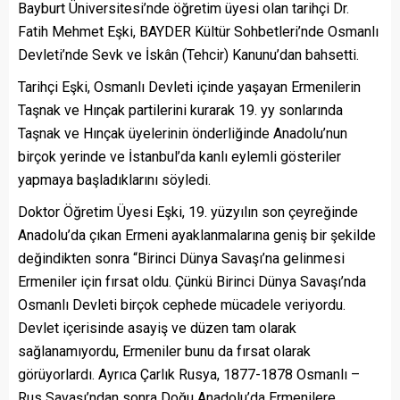
Bayburt Üniversitesi’nde öğretim üyesi olan tarihçi Dr.
Fatih Mehmet Eşki, BAYDER Kültür Sohbetleri’nde Osmanlı
Devleti’nde Sevk ve İskân (Tehcir) Kanunu’dan bahsetti.
Tarihçi Eşki, Osmanlı Devleti içinde yaşayan Ermenilerin
Taşnak ve Hınçak partilerini kurarak 19. yy sonlarında
Taşnak ve Hınçak üyelerinin önderliğinde Anadolu’nun
birçok yerinde ve İstanbul’da kanlı eylemli gösteriler
yapmaya başladıklarını söyledi.
Doktor Öğretim Üyesi Eşki, 19. yüzyılın son çeyreğinde
Anadolu’da çıkan Ermeni ayaklanmalarına geniş bir şekilde
değindikten sonra “Birinci Dünya Savaşı’na gelinmesi
Ermeniler için fırsat oldu. Çünkü Birinci Dünya Savaşı’nda
Osmanlı Devleti birçok cephede mücadele veriyordu.
Devlet içerisinde asayiş ve düzen tam olarak
sağlanamıyordu, Ermeniler bunu da fırsat olarak
görüyorlardı. Ayrıca Çarlık Rusya, 1877-1878 Osmanlı –
Rus Savaşı’ndan sonra Doğu Anadolu’da Ermenilere