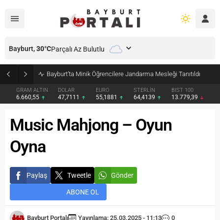
Bayburt,
30
°C
Parçalı Az Bulutlu
Bayburt’ta Minik Öğrencilere Jandarma Mesleği Tanıtıldı
GRAM ALTIN
DOLAR
EURO
STERLİN
BIST 100
6.660,55
47,7111
55,1881
64,4139
13.779,39
Music Mahjong – Oyun
Oyna
Paylaş
Tweetle
Gönder
ABONE OL
Bayburt Portalı
Yayınlama: 25.03.2025 - 11:13
0