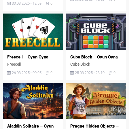
30.03.2025 - 12:59
0
Freecell – Oyun Oyna
Cube Block – Oyun Oyna
Freecell
Cube Block
26.03.2025 - 00:05
0
25.03.2025 - 23:10
0
Aladdin Solitaire – Oyun
Prague Hidden Objects –