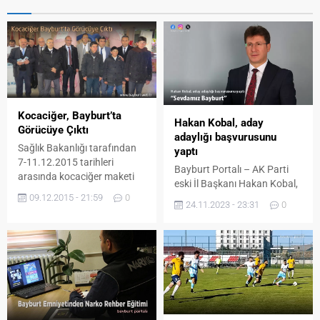
Kocaciğer, Bayburt’ta
Hakan Kobal, aday
Görücüye Çıktı
adaylığı başvurusunu
Sağlık Bakanlığı tarafından
yaptı
7-11.12.2015 tarihleri
Bayburt Portalı – AK Parti
arasında kocaciğer maketi
eski İl Başkanı Hakan Kobal,
tanıtımı hakkında Bayburt
09.12.2015 - 21:59
0
Bayburt Belediye Başkanlığı
Halk Sağlığı Müdürlüğünün
24.11.2023 - 23:31
0
için aday adaylığı
halkı bilgilendirmek,
başvurusunda bulundu.
bilinçlendirmek ve farkındalık
Bayburt’ta 2013-2017 yılları
oluşturulması
arasında AK Parti Bayburt İl
istenilmektedir. Bu nedenle
Başkanlığı yapan Mali
Bayburt Halk Sağlığı
Müşavir Hakan Kobal, AK
Müdürlüğü Bulaşıcı Olmayan
Parti’den Bayburt Belediye
Hastalıklar, Programlar ve
Başkanlığına aday adayı
Kanser Şubesi tarafından