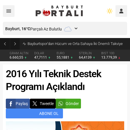
Bayburt,
16
°C
Parçalı Az Bulutlu
Bayburt’ta Minik Öğrencilere Jandarma Mesleği Tanıtıldı
GRAM ALTIN
DOLAR
EURO
STERLİN
BIST 100
6.660,55
47,7111
55,1881
64,4139
13.779,39
2016 Yılı Teknik Destek
Programı Açıklandı
Paylaş
Tweetle
Gönder
ABONE OL