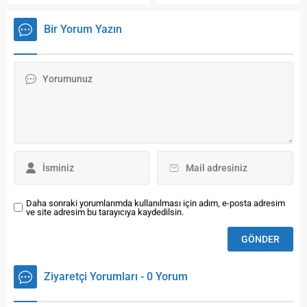
Musluklardan daha sağlıklı
ve kaliteli su akmasını
Bir Yorum Yazın
sağlamak amacıyla Bayburt
Belediyesi’nce uzun
zamandır üzerinde çalışılan
içme suyu arıtma tesisi
projesi kapsamında Bayburt
merkeze bağlı Gez Köyü
yakınlarında sondaj ve zemin
etüdü çalışması başlatıldı.
Çalışmaları yerinde takip...
Daha sonraki yorumlarımda kullanılması için adım, e-posta adresim
ve site adresim bu tarayıcıya kaydedilsin.
Ziyaretçi Yorumları - 0 Yorum