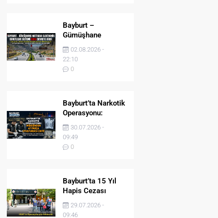
Bayburt –
Gümüşhane
Hattında Elektronik
02.08.2026 -
Denetleme Sistemi
22:10
(EDS) Devreye Girdi
0
Bayburt’ta Narkotik
Operasyonu:
Midesinden 47
30.07.2026 -
Parça Uyuşturucu
09:49
Çıktı!
0
Bayburt’ta 15 Yıl
Hapis Cezası
Bulunan Şahıs
29.07.2026 -
JASAT’ın
09:46