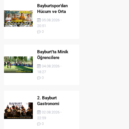
Bayburtspor’dan
Hücum ve Orta
Sahaya İki Önemli
05.08.2026 -
Takviye
20:51
0
Bayburt’ta Minik
Öğrencilere
Jandarma Mesleği
04.08.2026 -
Tanıtıldı
18:27
0
2. Bayburt
Gastronomi
Festivali BAYDER
02.08.2026 -
Müzik Korosu
22:59
Konseriyle Final
0
Yaptı