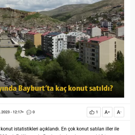
Öğreniriz?
Öğrenme, istisnasız tüm
toplumların gelişiminde ve
değişiminde geniş yer etmiş
hayati öneme sahip bir olgu
olarak tarih boyunca konu olmuş
temel bir insan işlevidir.
Öğrenme eğitim bilimcilerce
kişinin çevresi ile etkileşimi
sonucunda meydana gelen kalıcı
izli bilişsel, duyuşsal ve
davranışsal...
A
A
.2023 - 12:17
0
1
+
-
 konut istatistikleri açıklandı. En çok konut satılan iller ile