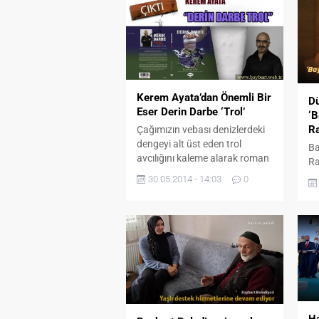
Kerem Ayata’dan Önemli Bir
D
Eser Derin Darbe ‘Trol’
‘B
Ra
Çağımızın vebası denizlerdeki
dengeyi alt üst eden trol
Ba
avcılığını kaleme alarak roman
Ra
haline getiren Keremay
Ra
30.05.2014 - 14:03
0
Ata,Şimdiden yazdığı bu eserle
pr
dikkatleri üzerine çekmeyi
başardı tanınmış kitapçıların
vitrinlerine giren eser yakında
İngilizce versiyonuyla yurt
dışında da boy gösterecek
.Roman 3,5 çevre dostunun
çıktığı çevre mücadelesinde
trolcülerle verdiği mücadeleyi
anlatmakta ve okuyucuya
Ha