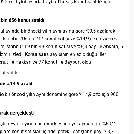
023 yılı Eylül ay
ı
nda Bayburt’ta kaç konut satıldı? işte
bin 656 konut satıldı
lül ayında bir önceki yılın aynı ayına göre %9,5 azalarak
a İstanbul 15 bin 247 konut satışı ve %14,9 ile en yüksek
re İstanbul’u 9 bin 48 konut satışı ve %8,8 pay ile Ankara, 5
İzmir izledi. Konut satış sayısının en az olduğu iller
onut ile Hakkari ve 77 konut ile Bayburt oldu.
ut satıldı.
nde %14,9 azaldı
e bir önceki yılın aynı dönemine göre %14,9 azalışla 900
larak gerçekleşti
şları Eylül ayında bir önceki yılın aynı ayına göre %50,2
plam konut satışları içinde ipotekli satışların payı %8,2