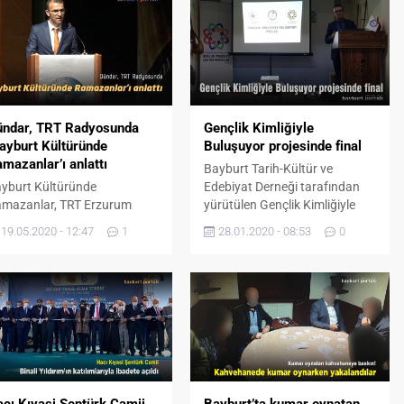
ündar, TRT Radyosunda
Gençlik Kimliğiyle
ayburt Kültüründe
Buluşuyor projesinde final
mazanlar’ı anlattı
Bayburt Tarih-Kültür ve
yburt Kültüründe
Edebiyat Derneği tarafından
mazanlar, TRT Erzurum
yürütülen Gençlik Kimliğiyle
dyosu Doğu'nun Sesi
Buluşuyor projesinin kapanış
19.05.2020 - 12:47
1
28.01.2020 - 08:53
0
ogramında anlatıldı.
töreni yapıldı. 2018-II Gençlik
Projeleri Destek Programı
kapsamında T.C. Gençlik ve
Spor Bakanlığı tarafından
desteklenen projenin final
gecesinde proje faaliyetlerini
içeren sinevizyon gösterimi
yapıldı. Bayburt Gençlik
Hizmetleri ve Spor İl Müdürü
cı Kıyasi Şentürk Camii,
Bayburt’ta kumar oynatan
Adem Köse’nin de katıldığı