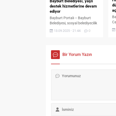
Bayburt Belediyesi, yaşlı
film...
dü
destek hizmetlerine devam
aç
ediyor
Ba
Bayburt Portalı – Bayburt
Ca
Belediyesi, sosyal belediyecilik
Ba
çalışmaları kapsamında, yaşlı
13.09.2025 - 21:44
0
ka
vatandaşların yaşam kalitesini
aç
artırmaya yönelik hizmetlerini
ta
sürdürmeye devam ediyor.
ad
Yaşlı Destek Hizmetleri
Ha
kapsamında sunulan
Bir Yorum Yazın
Kü
hizmetlerle, kimsesiz ve
27
bakıma muhtaç yaşlılara
TB
yönelik önemli adımlar atılıyor.
Mi
Şu ana kadar, Bayburt
Ba
Belediyesi Yaşlı Destek
ka
Hizmetleri ekipleri, 63 haneye
tö
ulaştı. Bu hanelerin bakım ve
onarımlarına...