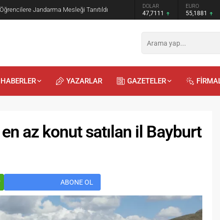
GRAM ALTIN
DOLAR
EURO
 Öğrencilere Jandarma Mesleği Tanıtıldı
6.660,55
47,7111
55,1881
HABERLER
YAZARLAR
GAZETELER
FİRMA
en az konut satılan il Bayburt
Recep
Kayalı
29.04.2026 - 12:23
r
ABONE OL
Duyularla mı, Duygularla mı