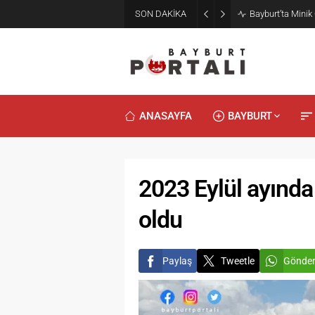
SON DAKİKA
Bayburt’ta Minik
ANASAYFA
BAYBURT
2023 Eylül ayında 
oldu
Paylaş
Tweetle
Gönde