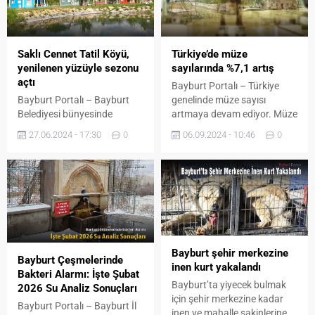
spor’a üç yıllık sözleşme
imzaladı. Tesislerde
gerçekleşen imza töreninde
konuşan Kulüp Başkanı
Saklı Cennet Tatil Köyü,
Türkiye’de müze
Hikmet Şentürk,”
yenilenen yüzüyle sezonu
sayılarında %7,1 artış
Görüşmelerimizi...
açtı
Bayburt Portalı – Türkiye
Bayburt Portalı – Bayburt
genelinde müze sayısı
Belediyesi bünyesinde
artmaya devam ediyor. Müze
hizmet veren Saklı Cennet
sayısı, 2023’te bir önceki yıla
27.06.2024 - 17:30
0
06.09.2024 - 10:46
0
Tatil Köyü yenilenen yüzüyle
göre yüzde 7,1 artarak
sezonu açtı. Baştan aşağı
606’ya yükseldi. Bakanlığa
elden geçirilen tatil köyünde
bağlı ücretli müze ve ören
evlerin su tesisatı tamamen
yerleri ziyaretlerinden önemli
yenilendi. Laminantları
ölçüde gelir elde edildi.
deforme olan evlerin
Bakanlık tarafından satılan
laminantlarının yerine
müze kartı sayısı 4 milyon
kalebodur döşenirken evlerin
214 bin 303 oldu. Müze
Bayburt şehir merkezine
iç ve dış cephelerinin boyası
sayısı 2023...
Bayburt Çeşmelerinde
inen kurt yakalandı
ve tadilatı yapıldı. Çevre
Bakteri Alarmı: İşte Şubat
düzenlemesinin de yapıldığı
Bayburt’ta yiyecek bulmak
2026 Su Analiz Sonuçları
tatil köyünde...
için şehir merkezine kadar
Bayburt Portalı – Bayburt İl
inen ve mahalle sakinlerine