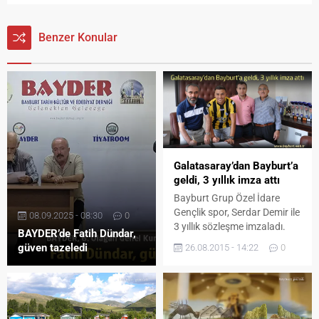
Benzer Konular
Galatasaray’dan Bayburt’a
geldi, 3 yıllık imza attı
Bayburt Grup Özel İdare
Gençlik spor, Serdar Demir ile
08.09.2025 - 08:30
0
3 yıllık sözleşme imzaladı.
BAYDER’de Fatih Dündar,
Galatasaray’da futbol
güven tazeledi
26.08.2015 - 14:22
0
yaşamını sürdüren Serdar
Demir, 2015 – 2016 Futbol
Sezonunda 3 Lig 3 gurup’ta
mücadele edecek Bayburt
Grup Özel İdare Gençlik