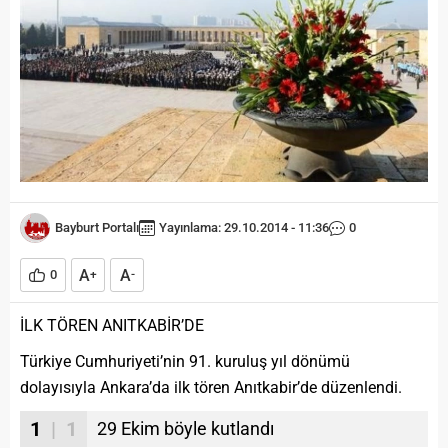
Bayburt Portalı
Yayınlama: 29.10.2014 - 11:36
0
A
A
0
+
-
İLK TÖREN ANITKABİR’DE
Türkiye Cumhuriyeti’nin 91. kuruluş yıl dönümü
dolayısıyla Ankara’da ilk tören Anıtkabir’de düzenlendi.
1
| 1
29 Ekim böyle kutlandı