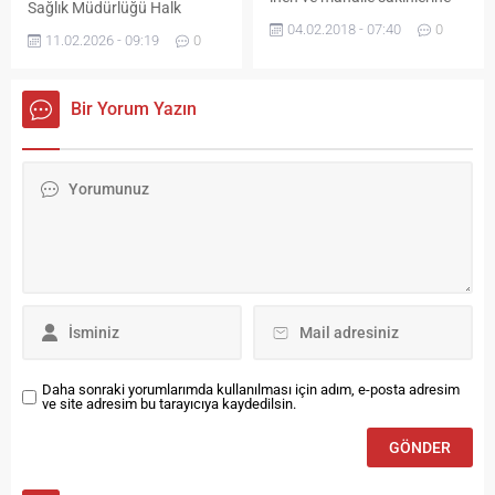
Sağlık Müdürlüğü Halk
korkulu anlar yaşatan kurt
04.02.2018 - 07:40
0
Sağlığı Laboratuvarı
Bayburt Belediyesi Veteriner
11.02.2026 - 09:19
0
tarafından yapılan Şubat
İşleri Müdürlüğü ekiplerince
2026 dönemi su analiz
yakalandı. Bayburt
sonuçları açıklandı. Rapora
Belediyesi’ne gelen ihbar
Bir Yorum Yazın
göre, şehir şebeke suyu
üzerine bölgeye giden ekipler,
güvenli bulunurken, pek çok
kurdun vatandaşlara
halk çeşmesinde tehlikeli
saldırma olasılığını göz
boyutlarda bakteri üremesi
önünde bulundurarak tedbir
tespit edildi. Bayburt Su
aldı. Daha sonra usulüne
Analiz Sonuçları ( Şubat
uygun bir şekilde herhangi
2026) TEMİZ OLAN
bir zarar verilmeden
ÇEŞMELER: Aşağı Narkazanı
alandan...
Çeşme Köse Çeşme...
Daha sonraki yorumlarımda kullanılması için adım, e-posta adresim
ve site adresim bu tarayıcıya kaydedilsin.