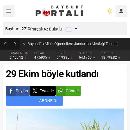
Bayburt,
27
°C
Parçalı Az Bulutlu
Bayburt’ta Minik Öğrencilere Jandarma Mesleği Tanıtıldı
GRAM ALTIN
DOLAR
EURO
STERLİN
BIST 100
6.465,12
47,5935
54,9385
64,1760
13.798,82
29 Ekim böyle kutlandı
Paylaş
Tweetle
Gönder
ABONE OL