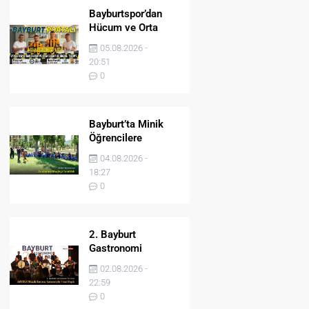
Bayburtspor’dan
Hücum ve Orta
Sahaya İki Önemli
05.08.2026 -
Takviye
20:51
0
Bayburt’ta Minik
Öğrencilere
Jandarma Mesleği
04.08.2026 -
Tanıtıldı
18:27
0
2. Bayburt
Gastronomi
Festivali BAYDER
02.08.2026 -
Müzik Korosu
22:59
Konseriyle Final
0
Yaptı