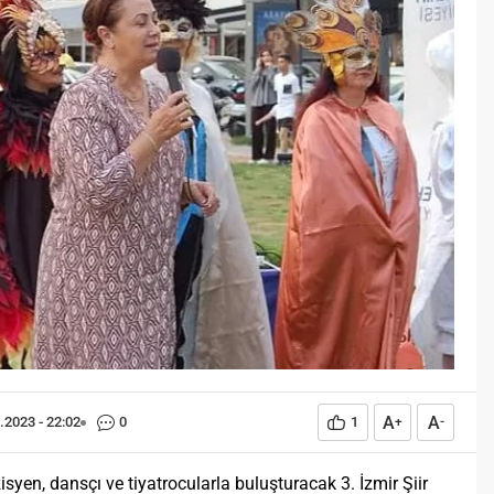
Öğreniriz?
Öğrenme, istisnasız tüm
toplumların gelişiminde ve
değişiminde geniş yer etmiş
hayati öneme sahip bir olgu
olarak tarih boyunca konu olmuş
temel bir insan işlevidir.
Öğrenme eğitim bilimcilerce
kişinin çevresi ile etkileşimi
sonucunda meydana gelen kalıcı
izli bilişsel, duyuşsal ve
davranışsal...
A
A
.2023 - 22:02
0
1
+
-
üzisyen, dansçı ve tiyatrocularla buluşturacak 3. İzmir Şiir