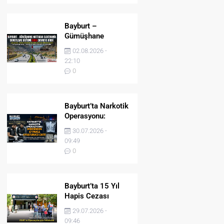
Bayburt –
Gümüşhane
Hattında Elektronik
02.08.2026 -
Denetleme Sistemi
22:10
(EDS) Devreye Girdi
0
Bayburt’ta Narkotik
Operasyonu:
Midesinden 47
30.07.2026 -
Parça Uyuşturucu
09:49
Çıktı!
0
Bayburt’ta 15 Yıl
Hapis Cezası
Bulunan Şahıs
29.07.2026 -
JASAT’ın
09:46