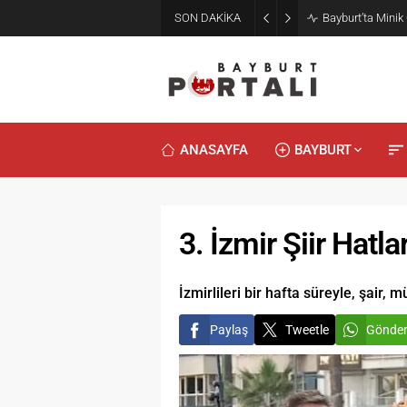
SON DAKİKA
Bayburt’ta Minik
ANASAYFA
BAYBURT
3. İzmir Şiir Hatl
İzmirlileri bir hafta süreyle, şair, 
Paylaş
Tweetle
Gönde