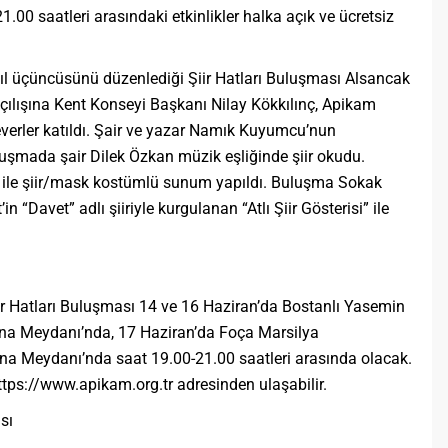
21.00 saatleri arasındaki etkinlikler halka açık ve ücretsiz
yıl üçüncüsünü düzenlediği Şiir Hatları Buluşması Alsancak
açılışına Kent Konseyi Başkanı Nilay Kökkılınç, Apikam
erler katıldı. Şair ve yazar Namık Kuyumcu’nun
şmada şair Dilek Özkan müzik eşliğinde şiir okudu.
 ile şiir/mask kostümlü sunum yapıldı. Buluşma Sokak
 “Davet” adlı şiiriyle kurgulanan “Atlı Şiir Gösterisi” ile
Şiir Hatları Buluşması 14 ve 16 Haziran’da Bostanlı Yasemin
ina Meydanı’nda, 17 Haziran’da Foça Marsilya
na Meydanı’nda saat 19.00-21.00 saatleri arasında olacak.
ttps://www.apikam.org.tr adresinden ulaşabilir.
sı