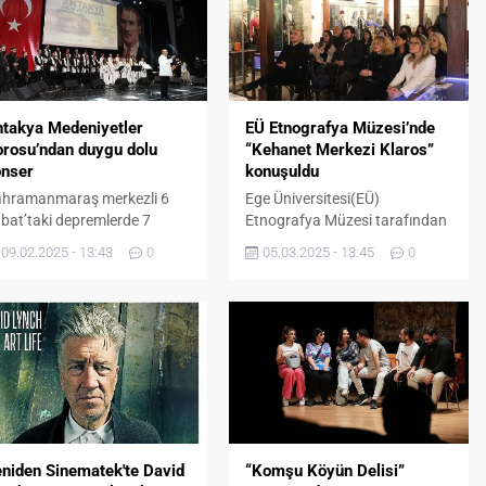
takya Medeniyetler
EÜ Etnografya Müzesi’nde
rosu’ndan duygu dolu
“Kehanet Merkezi Klaros”
onser
konuşuldu
hramanmaraş merkezli 6
Ege Üniversitesi(EÜ)
bat’taki depremlerde 7
Etnografya Müzesi tarafından
esini kaybeden Antakya
düzenlenen “Müze Söyleşileri”
09.02.2025 - 13:43
0
05.03.2025 - 13:45
0
deniyetler Korosu,
kapsamında “İonia’da Bir
mangazi Belediyesi
Kehanet Merkezi: Klaros’un
rafından depremin ikinci yılı
Önemi ve Güncel Projeler
layısıyla düzenlenen anma
Söyleşisi” gerçekleştirildi.
cesinde konser verdi.
Moderatörlüğünü EÜ
epreme Ağıt, Geleceğe Umut’
Etnografya Müzesi Müdürü
masıyla gerçekleşen
Doç. Dr. Dilek Maktal
nserde, depremde hayatını
Canko’nun yaptığı etkinlikte
ybeden binlerce kişi yad
konuşmacı olarak Edebiyat
ildi. Merinos Atatürk
Fakültesi Arkeoloji Bölümü
niden Sinematek'te David
“Komşu Köyün Delisi”
ngre ve Kültür Merkezi’nde
Klasik Arkeoloji Anabilim Dalı