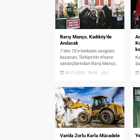
Barış Manço, Kadıköy’de
An
Anılacak
Ko
k
7’den 70’e herkesin sevgisini
kazanan, Türkiye’nin efsane
Ka
sanatçılarından Barış Manço,
Şu
aramızdan ayrılışının 26. yıl
üy
30.01.2025 - 18:33
0
dönümünde Kadıköy’de
Me
anılacak. Anadolu Rock
Os
müziğinin duayen isimlerinden;
ta
şarkıcı, besteci ve söz yazarı
do
Barış Manço, vefatının 26. yıl
ge
dönümünde Kadıköy
‘D
Belediyesi’nin düzenlediği bir
te
etkinlikle anılacak. “Barış
ko
Manço’yu Sevgiyle Anıyoruz”
ka
anma programı 1 Şubat
ed
Van’da Zorlu Karla Mücadele
Ye
Cumartesi akşamı saat...
Ko