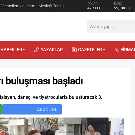
GRAM ALTIN
DOLAR
EURO
 Öğrencilere Jandarma Mesleği Tanıtıldı
6.660,55
47,7111
55,1881
HABERLER
YAZARLAR
GAZETELER
FİRMA
arı buluşması başladı
müzisyen, dansçı ve tiyatrocularla buluşturacak 3.
Recep
Kayalı
r
ABONE OL
29.04.2026 - 12:23
Duyularla mı, Duygularla mı