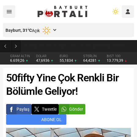
Bayburt,
31
°C
Açık
Bayburt’ta Minik Öğrencilere Jandarma Mesleği Tanıtıldı
GRAM ALTIN
DOLAR
EURO
STERLİN
BIST 100
6.659,26
47,6936
55,1834
64,4281
13.779,39
50fifty Yine Çok Renkli Bir
Bölümle Geliyor!
Paylaş
Tweetle
Gönder
ABONE OL