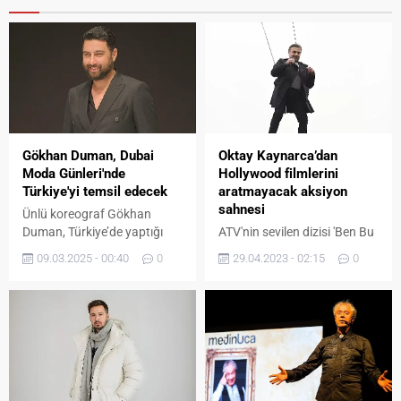
Gökhan Duman, Dubai
Oktay Kaynarca’dan
Moda Günleri'nde
Hollywood filmlerini
Türkiye'yi temsil edecek
aratmayacak aksiyon
sahnesi
Ünlü koreograf Gökhan
Duman, Türkiye’de yaptığı
ATV'nin sevilen dizisi 'Ben Bu
başarılı çalışmaların
Cihana Sığmazam setinde
09.03.2025 - 00:40
0
29.04.2023 - 02:15
0
ardından çalışmalarını
aksiyon dolu sahneler
yurtdışına taşıyor. Duman,
yaşandı.
“Modest Fashion Week”
kapsamında 14/15/16
Nisan’da Türk koreograf
olarak ülkemizi
gururlandırmaya
hazırlanıyor. Başarılı