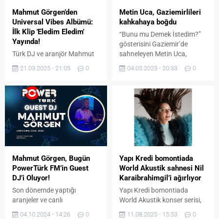
organizatör 30 farklı ülkeden
Metin Uca, Gaziemirlileri
Mahmut Görgen’den
tasarımcıyla birlikte
kahkahaya boğdu
Universal Vibes Albümü:
çalışacakları Modest
İlk Klip 'Eledim Eledim'
“Bunu mu Demek İstedim?”
Fashion Week Dubai’de
Yayında!
gösterisini Gaziemir’de
birbirinden özel
sahneleyen Metin Uca,
Türk DJ ve aranjör Mahmut
koleksiyonları farklı sahne
izleyiciyi hem tarihi bir
Görgen, müzikseverleri
şovlarıyla podyuma taşımayı
04.05.2023 - 20:33
0
21.03.2025 - 21:05
0
yolculuğa çıkardı hem de
yepyeni albümü “Universal
planladıklarını aktardı.
güldürdü.
Vibes” ile buluşturdu. Sekiz
Gökhan Duman, “Serkan...
şarkıdan oluşan bu özel
albüm, dinleyicilere elektronik
müzik ve deep house
tınılarıyla eşsiz bir yolculuk
vaat ediyor. Albümün ilk klibi
“Eledim Eledim” ise 18
Mart’ta müzikseverlerle
Mahmut Görgen, Bugün
Yapı Kredi bomontiada
buluştu! Tarihe Saygı,
PowerTürk FM’in Guest
World Akustik sahnesi Nil
Müziğe Tutku 18 Mart,
DJ’i Oluyor!
Karaibrahimgil’i ağırlıyor
Türkiye Cumhuriyeti’nin
Son dönemde yaptığı
Yapı Kredi bomontiada
temel...
aranjeler ve canlı
World Akustik konser serisi,
performanslarıyla adından
16 Ağustos Cumartesi
04.10.2024 - 14:26
0
11.08.2025 - 15:53
0