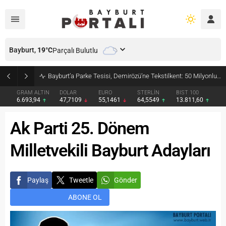
Bayburt,
19
°C
Parçalı Bulutlu
Bayburt’a Parke Tesisi, Demirözü’ne Tekstilkent: 50 Milyonluk İmzalar Atıldı
GRAM ALTIN
DOLAR
EURO
STERLİN
BIST 100
6.693,94
47,7109
55,1461
64,5549
13.811,60
Ak Parti 25. Dönem
Milletvekili Bayburt Adayları
Paylaş
Tweetle
Gönder
ABONE OL