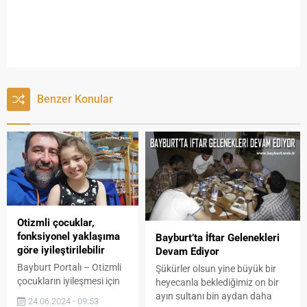
Benzer Konular
Otizmli çocuklar,
fonksiyonel yaklaşıma
Bayburt’ta İftar Gelenekleri
göre iyileştirilebilir
Devam Ediyor
Bayburt Portalı – Otizmli
Şükürler olsun yine büyük bir
çocukların iyileşmesi için
heyecanla beklediğimiz on bir
umut verici yöntem;
ayın sultanı bin aydan daha
24.06.2024 - 09:53