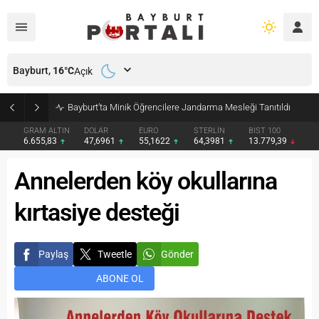
Bayburt,
16
°C
Açık
Bayburt’ta Minik Öğrencilere Jandarma Mesleği Tanıtıldı
GRAM ALTIN
DOLAR
EURO
STERLİN
BIST 100
6.655,83
47,6961
55,1622
64,3981
13.779,39
Annelerden köy okullarına
kırtasiye desteği
Paylaş
Tweetle
Gönder
ABONE OL