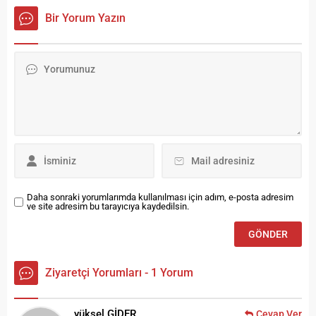
Çorluspor'u 1-0 mağlup etti.
çalışmalarını aralıksız
Bir Yorum Yazın
sürdürüyor. Yeni iş
sezonunun başlamasıyla
birlikte sahada yoğun bir
tempoya giren ekipler, asfalt
uygulamalarından kaldırım
yenilemelerine, ağaçlandırma
çalışmalarından toplu
temizlik faaliyetlerine kadar
birçok alanda yoğun bir
mesai harcıyor. Yaklaşan kış
mevsimi öncesinde şehrin...
Daha sonraki yorumlarımda kullanılması için adım, e-posta adresim
ve site adresim bu tarayıcıya kaydedilsin.
Ziyaretçi Yorumları - 1 Yorum
yüksel GİDER
Cevap Ver