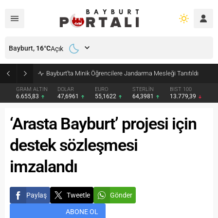
Bayburt,
16
°C
Açık
Bayburt’ta Minik Öğrencilere Jandarma Mesleği Tanıtıldı
GRAM ALTIN
DOLAR
EURO
STERLİN
BIST 100
6.655,83
47,6961
55,1622
64,3981
13.779,39
‘Arasta Bayburt’ projesi için
destek sözleşmesi
imzalandı
Paylaş
Tweetle
Gönder
ABONE OL