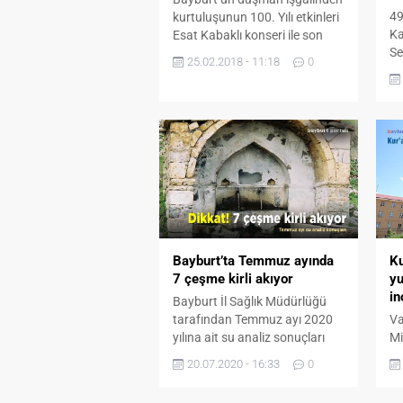
49
kurtuluşunun 100. Yılı etkinleri
Ka
Esat Kabaklı konseri ile son
Se
erdi. Kapalı Spor Salonu’nda
25.02.2018 - 11:18
0
Ka
gerçekleşen konsere Bayburt
Ba
Valisi Ali Hamza Pehlivan,
er
Belediye Başkanı Mete Memiş,
Garnizon Komutanı Tankçı
Albay Davut Balibaşa, Vali
Yardımcıları Tamer Kılıç ve
Mutlu Almalı, Cumhuriyet
Başsavcısı Ramazan Murat
Tiryaki, İl Genel Meclisi Başkanı
Yusuf...
Bayburt’ta Temmuz ayında
Ku
7 çeşme kirli akıyor
yu
i
Bayburt İl Sağlık Müdürlüğü
tarafından Temmuz ayı 2020
Va
yılına ait su analiz sonuçları
Mi
açıklandı. Açıklanan sonuçlara
Ta
20.07.2020 - 16:33
0
göre 7 çeşme kirli, diğer
ve
çeşmeler ve şehir şebeke suları
in