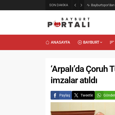
SON DAKİKA
Bayburt’ta Minik
ANASAYFA
BAYBURT
‘Arpalı’da Çoruh T
imzalar atıldı
Paylaş
Tweetle
Gönde