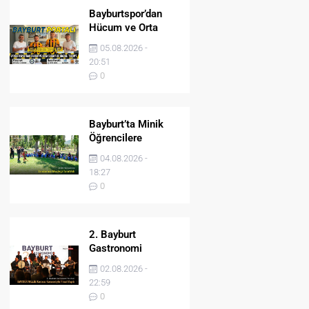
Bayburtspor’dan
Hücum ve Orta
Sahaya İki Önemli
05.08.2026 -
Takviye
20:51
0
Bayburt’ta Minik
Öğrencilere
Jandarma Mesleği
04.08.2026 -
Tanıtıldı
18:27
0
2. Bayburt
Gastronomi
Festivali BAYDER
02.08.2026 -
Müzik Korosu
22:59
Konseriyle Final
0
Yaptı