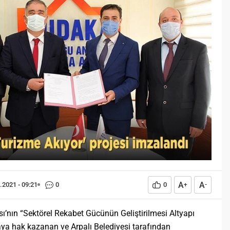
Öğreniriz?
Öğrenme, istisnasız tüm
toplumların gelişiminde ve
değişiminde geniş yer etmiş
hayati öneme sahip bir olgu
olarak tarih boyunca konu olmuş
temel bir insan işlevidir.
Öğrenme eğitim bilimcilerce
kişinin çevresi ile etkileşimi
sonucunda meydana gelen kalıcı
izli bilişsel, duyuşsal ve
davranışsal...
A
A
.2021 - 09:21
0
0
+
-
nın “Sektörel Rekabet Gücünün Geliştirilmesi Altyapı
a hak kazanan ve Arpalı Belediyesi tarafından