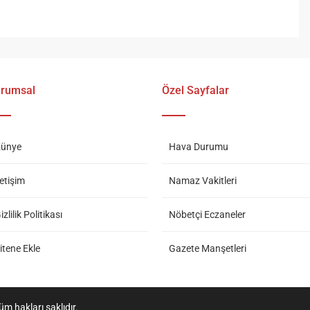
rumsal
Özel Sayfalar
ünye
Hava Durumu
letişim
Namaz Vakitleri
izlilik Politikası
Nöbetçi Eczaneler
itene Ekle
Gazete Manşetleri
m hakları saklıdır.