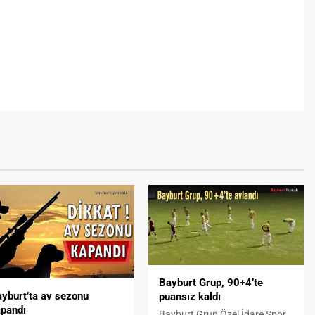
Bayburt Grup, 90+4’te
yburt’ta av sezonu
puansız kaldı
pandı
Bayburt Grup Özel İdare Spor