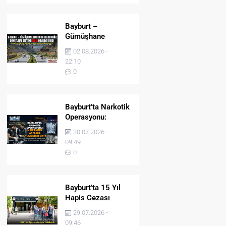
Bayburt –
Gümüşhane
Hattında Elektronik
02.08.2026 -
Denetleme Sistemi
22:10
(EDS) Devreye Girdi
0
Bayburt’ta Narkotik
Operasyonu:
Midesinden 47
30.07.2026 -
Parça Uyuşturucu
09:49
Çıktı!
0
Bayburt’ta 15 Yıl
Hapis Cezası
Bulunan Şahıs
29.07.2026 -
JASAT’ın
09:46