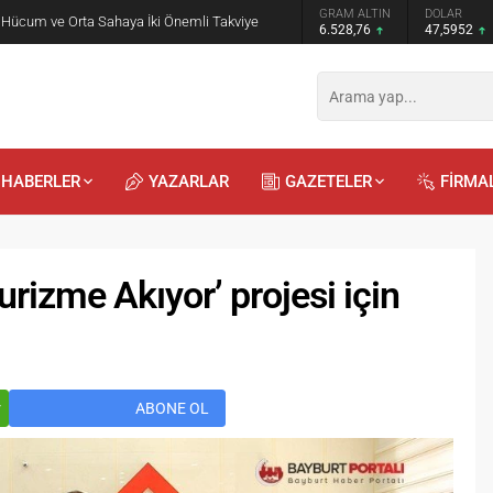
GRAM ALTIN
DOLAR
EURO
 Öğrencilere Jandarma Mesleği Tanıtıldı
6.528,76
47,5952
55,0664
HABERLER
YAZARLAR
GAZETELER
FİRMA
urizme Akıyor’ projesi için
Recep
Kayalı
29.04.2026 - 12:23
r
ABONE OL
Duyularla mı, Duygularla mı