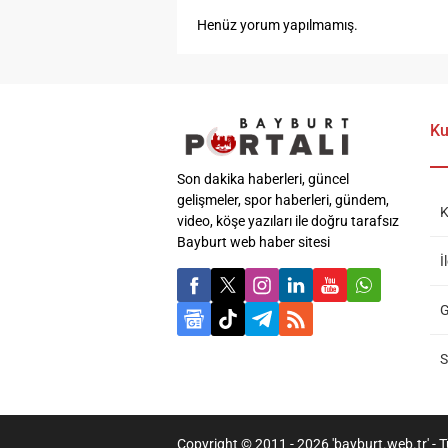
Henüz yorum yapılmamış.
Ku
Son dakika haberleri, güncel
gelişmeler, spor haberleri, gündem,
K
video, köşe yazıları ile doğru tarafsız
Bayburt web haber sitesi
İ
G
S
Copyright © 2011 - 2026 'bayburt.web.tr' - Tü