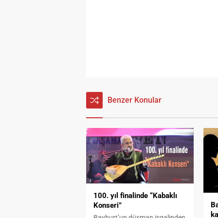
Benzer Konular
100. yıl finalinde “Kabaklı
Ba
Konseri”
ka
Bayburt’un düşman işgalinden