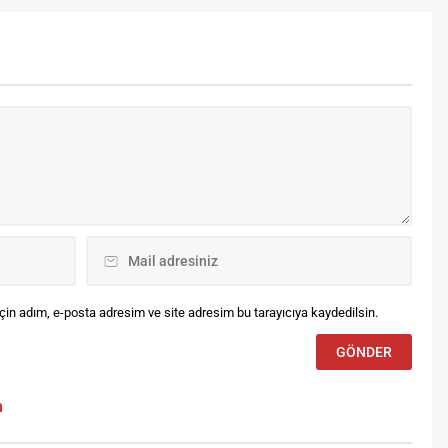
lışmaların büyük
tarihli analiz raporuna göre, il
lümünün tamamlandığı
merkezindeki bazı mahalle
am Hatip Lisesi Tatbikat
çeşmelerinde mikrobiyolojik
mii inşaatı ile ziyaretlerine
kirlilik tespit edilirken, şehir
şlayan Vali Epcim ve
şebeke suyunun temiz olduğu
lletvekili Battal İl Müftüsü
belgelendi.
san Başoğlu’ndan bilgi aldı.
li Epcim ile Milletvekili Battal
şaat alanını gezerek bilgi...
in adım, e-posta adresim ve site adresim bu tarayıcıya kaydedilsin.
m