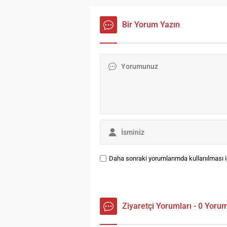
temiz çıktı. Temmuz Ayı 2020
Ça
Yılı su analiz sonuçları: Aşağı
bö
Narkazanı Çeşme – Temiz
Bir Yorum Yazın
İm
Öğretmen Tokiler Çeşme – Kirli
Ca
Çoruh Evler Çeşme – Kirli
ba
Günpaş Arkası Çeşme...
Mi
Ha
Va
in
Daha sonraki yorumlarımda kullanılması iç
Ziyaretçi Yorumları - 0 Yoru