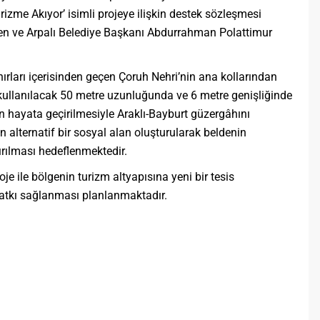
rizme Akıyor’ isimli projeye ilişkin destek sözleşmesi
n ve Arpalı Belediye Başkanı Abdurrahman Polattimur
ırları içerisinden geçen Çoruh Nehri’nin ana kollarından
k kullanılacak 50 metre uzunluğunda ve 6 metre genişliğinde
in hayata geçirilmesiyle Araklı-Bayburt güzergâhını
çin alternatif bir sosyal alan oluşturularak beldenin
tırılması hedeflenmektedir.
e ile bölgenin turizm altyapısına yeni bir tesis
atkı sağlanması planlanmaktadır.