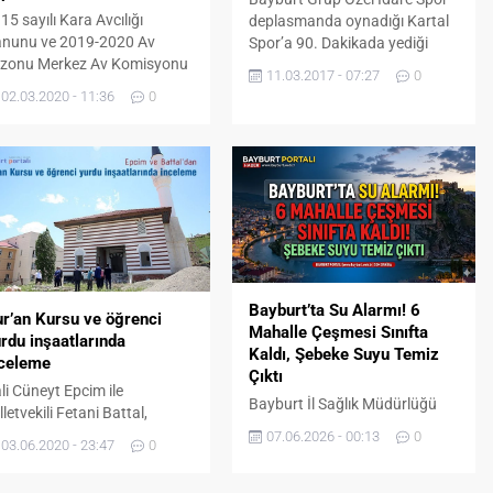
15 sayılı Kara Avcılığı
deplasmanda oynadığı Kartal
nunu ve 2019-2020 Av
Spor’a 90. Dakikada yediği
zonu Merkez Av Komisyonu
golle 1-0 yenilerek evine
11.03.2017 - 07:27
0
rarları doğrultusunda
puansız döndü.
02.03.2020 - 11:36
0
yburt'ta av sezonu sona
di.
Bayburt’ta Su Alarmı! 6
r’an Kursu ve öğrenci
Mahalle Çeşmesi Sınıfta
rdu inşaatlarında
Kaldı, Şebeke Suyu Temiz
nceleme
Çıktı
li Cüneyt Epcim ile
Bayburt İl Sağlık Müdürlüğü
lletvekili Fetani Battal,
Halk Sağlığı Laboratuvarı
tbikat Camii, Kur’an Kursu
07.06.2026 - 00:13
0
03.06.2020 - 23:47
0
tarafından yapılan son su
 öğrenci yurdu inşaatlarında
mikrobiyolojisi analiz sonuçları
celemede bulundu.
açıklandı. 3 Haziran 2026