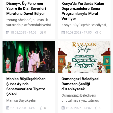
Disney+, Üç Fenomen
Konya’da Yurtlarda Kalan
Yapım ile Dizi Severleri
Depremzedelere Sema
Maratona Davet Ediyor
Programlarıyla Moral
Veriliyor
‘Young Sheldon’, bu ayın ilk
yarısında platformdaki yerini
Konya Büyükşehir Belediyesi,
alırken, 19 Şubat itibarıyla
deprem felaketleri
18.02.2025 - 14:02
0
10.03.2023 - 17:05
0
‘How to Get Away with
sonrasında Konya’da misafir
Murder’ ve 1 Mart’ta da
edilen depremzedelere moral
‘Gilmore Girls’ dahil oluyor.
olmak ve manevi destekte
Disney+, diziseverler için
bulunmak amacıyla sema
hazine niteliğinde üç
ayini şerifleri düzenliyor.
fenomen diziyi
kütüphanesine dahil ediyor
ve kesintisiz izleme
maratonunu başlatıyor.
Manisa Büyükşehir’den
Osmangazi Belediyesi
Platform, ilk olarak fenomen
Şubat Ayında
Ramazan Şenliği
dizi ‘The Big Bang
Sanatseverlere Tiyatro
düzenleyecek
Theory’nin...
Şöleni
Osmangazi Belediyesi,
Manisa Büyükşehir
unutulmaya yüz tutmuş
Belediyesi, kültür ve sanat
Ramazan etkinliklerini en
27.01.2025 - 14:43
0
12.02.2025 - 14:02
0
alanındaki etkinliklerine hız
güzel şekilde yaşatmak