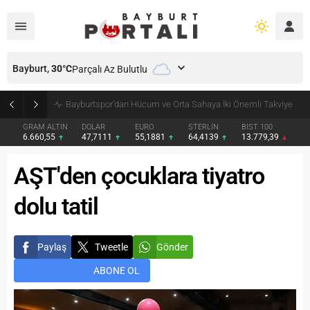
Bayburt,
30
°C
Parçalı Az Bulutlu
Bayburt’ta Minik Öğrencilere Jandarma Mesleği Tanıtıldı
GRAM ALTIN
DOLAR
EURO
STERLİN
BIST 100
6.660,55
47,7111
55,1881
64,4139
13.779,39
AŞT'den çocuklara tiyatro
dolu tatil
Paylaş
Tweetle
Gönder
ABONE OL