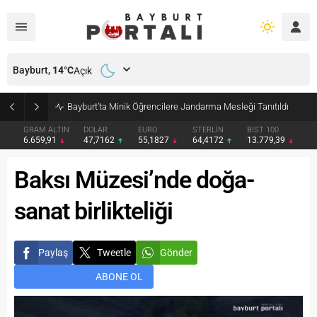
Bayburt,
14
°C
Açık
Bayburt’ta Minik Öğrencilere Jandarma Mesleği Tanıtıldı
GRAM ALTIN
DOLAR
EURO
STERLİN
BIST 100
6.659,91
47,7162
55,1827
64,4172
13.779,39
Baksı Müzesi’nde doğa-
sanat birlikteliği
Paylaş
Tweetle
Gönder
ABONE OL