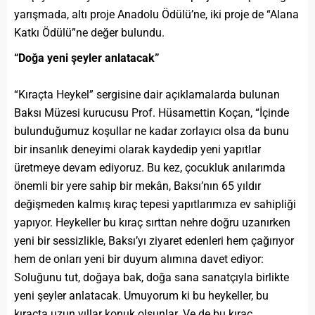
yarışmada, altı proje Anadolu Ödülü’ne, iki proje de “Alana
Katkı Ödülü”ne değer bulundu.
“Doğa yeni şeyler anlatacak”
“Kıraçta Heykel” sergisine dair açıklamalarda bulunan
Baksı Müzesi kurucusu Prof. Hüsamettin Koçan, “İçinde
bulunduğumuz koşullar ne kadar zorlayıcı olsa da bunu
bir insanlık deneyimi olarak kaydedip yeni yapıtlar
üretmeye devam ediyoruz. Bu kez, çocukluk anılarımda
önemli bir yere sahip bir mekân, Baksı’nın 65 yıldır
değişmeden kalmış kıraç tepesi yapıtlarımıza ev sahipliği
yapıyor. Heykeller bu kıraç sırttan nehre doğru uzanırken
yeni bir sessizlikle, Baksı’yı ziyaret edenleri hem çağırıyor
hem de onları yeni bir duyum alımına davet ediyor:
Soluğunu tut, doğaya bak, doğa sana sanatçıyla birlikte
yeni şeyler anlatacak. Umuyorum ki bu heykeller, bu
kıraçta uzun yıllar konuk olsunlar. Ve de bu kıraç,