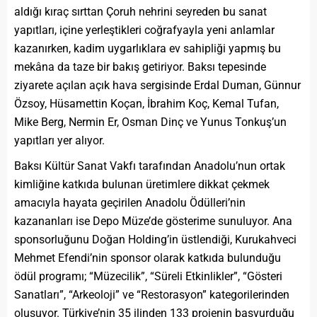
aldığı kıraç sırttan Çoruh nehrini seyreden bu sanat
yapıtları, içine yerleştikleri coğrafyayla yeni anlamlar
kazanırken, kadim uygarlıklara ev sahipliği yapmış bu
mekâna da taze bir bakış getiriyor. Baksı tepesinde
ziyarete açılan açık hava sergisinde Erdal Duman, Günnur
Özsoy, Hüsamettin Koçan, İbrahim Koç, Kemal Tufan,
Mike Berg, Nermin Er, Osman Dinç ve Yunus Tonkuş’un
yapıtları yer alıyor.
Baksı Kültür Sanat Vakfı tarafından Anadolu’nun ortak
kimliğine katkıda bulunan üretimlere dikkat çekmek
amacıyla hayata geçirilen Anadolu Ödülleri’nin
kazananları ise Depo Müze’de gösterime sunuluyor. Ana
sponsorluğunu Doğan Holding’in üstlendiği, Kurukahveci
Mehmet Efendi’nin sponsor olarak katkıda bulunduğu
ödül programı; “Müzecilik”, “Süreli Etkinlikler”, “Gösteri
Sanatları”, “Arkeoloji” ve “Restorasyon” kategorilerinden
oluşuyor. Türkiye’nin 35 ilinden 133 projenin başvurduğu