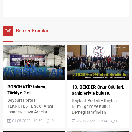
Benzer Konular
ROBOHATİP takımı,
10. BEKDER Onur Ödülleri,
Türkiye 2.si
sahipleriyle buluştu
Bayburt Portalı –
Bayburt Portalı – Bayburt
TEKNOFEST Liseler Arası
Bilim Eğitim ve Kültür
İnsansız Hava Araçları
Derneği tarafından
Yarışmasında ROBOHATİP
geleneksel hale getirilen onur
01.05.2023 - 10:50
0
26.06.2022 - 16:04
0
takımı dereceyle dönüyor.
ödülleri programında bu yıl
TEKNOFEST Liseler Arası
beş isim onurlandırıldı. Fuat