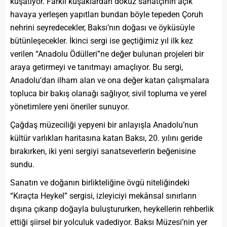
kuşatıyor. Farklı kuşaklardan dokuz sanatçının açık
havaya yerleşen yapıtları bundan böyle tepeden Çoruh
nehrini seyredecekler, Baksı’nın doğası ve öyküsüyle
bütünleşecekler. İkinci sergi ise geçtiğimiz yıl ilk kez
verilen “Anadolu Ödülleri”ne değer bulunan projeleri bir
araya getirmeyi ve tanıtmayı amaçlıyor. Bu sergi,
Anadolu’dan ilham alan ve ona değer katan çalışmalara
topluca bir bakış olanağı sağlıyor, sivil topluma ve yerel
yönetimlere yeni öneriler sunuyor.
Çağdaş müzeciliği yepyeni bir anlayışla Anadolu’nun
kültür varlıkları haritasına katan Baksı, 20. yılını geride
bırakırken, iki yeni sergiyi sanatseverlerin beğenisine
sundu.
Sanatın ve doğanın birlikteliğine övgü niteliğindeki
“Kıraçta Heykel” sergisi, izleyiciyi mekânsal sınırların
dışına çıkarıp doğayla buluştururken, heykellerin rehberlik
ettiği şiirsel bir yolculuk vadediyor. Baksı Müzesi’nin yer