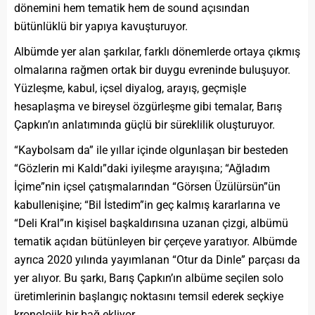
dönemini hem tematik hem de sound açısından
bütünlüklü bir yapıya kavuşturuyor.
Albümde yer alan şarkılar, farklı dönemlerde ortaya çıkmış
olmalarına rağmen ortak bir duygu evreninde buluşuyor.
Yüzleşme, kabul, içsel diyalog, arayış, geçmişle
hesaplaşma ve bireysel özgürleşme gibi temalar, Barış
Çapkın’ın anlatımında güçlü bir süreklilik oluşturuyor.
“Kaybolsam da” ile yıllar içinde olgunlaşan bir besteden
“Gözlerin mi Kaldı”daki iyileşme arayışına; “Ağladım
İçime”nin içsel çatışmalarından “Görsen Üzülürsün”ün
kabullenişine; “Bil İstedim”in geç kalmış kararlarına ve
“Deli Kral”ın kişisel başkaldırısına uzanan çizgi, albümü
tematik açıdan bütünleyen bir çerçeve yaratıyor. Albümde
ayrıca 2020 yılında yayımlanan “Otur da Dinle” parçası da
yer alıyor. Bu şarkı, Barış Çapkın’ın albüme seçilen solo
üretimlerinin başlangıç noktasını temsil ederek seçkiye
kronolojik bir bağ ekliyor.