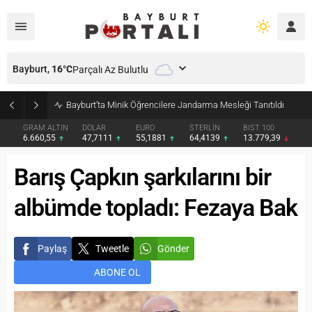
Bayburt,
16
°C
Parçalı Az Bulutlu
Bayburt’ta Minik Öğrencilere Jandarma Mesleği Tanıtıldı
GRAM ALTIN
DOLAR
EURO
STERLİN
BIST 100
6.660,55
47,7111
55,1881
64,4139
13.779,39
Barış Çapkın şarkılarını bir
albümde topladı: Fezaya Bak
Paylaş
Tweetle
Gönder
ABONE OL