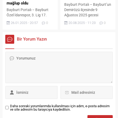
olarak yeni bir zam
mağlup oldu
Bayburt Portalı – Bayburt’un
dalgasıyla karşı karşıyayız.
Bayburt Portalı – Bayburt
Demirözü ilçesinde 9
Uzun...
Özel İdarespor, 3. Lig 17.
Ağustos 2025 gecesi
hafta mücadelesinde Genç
meydana gelen motosiklet
26.01.2025 - 20:57
0
20.08.2025 - 11:23
0
Osman Stadı’nda ağırladığı
hırsızlığı olayı, Bayburt İl
52 Orduspor’a 1-0 mağlup
Emniyet Müdürlüğü
olarak ligde düşme potasına
Demirözü İlçe Emniyet
Bir Yorum Yazın
yaklaştı. Saat 14.00’te
Amirliği ekiplerinin başarılı
başlayan karşılaşmayı Ali
çalışmasıyla aydınlatıldı.
Emir Yolcu yönetimindeki
Olayın ardından güvenlik
hakem heyeti yönetti. İlk yarı
kameralarını titizlikle
golsüz geçilirken, 55.
inceleyen polis ekipleri,
dakikada konuk ekip Nevzat
kimliklerini tespit ettikleri
Bilen’in golüyle öne geçti.
şüphelileri çaldıkları
Kalan dakikalarda...
motosikletle birlikte yakaladı.
Yakalanan zanlılardan
A.K.’nin üç farklı suçtan,
Ö.K.’nin...
Daha sonraki yorumlarımda kullanılması için adım, e-posta adresim
ve site adresim bu tarayıcıya kaydedilsin.