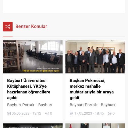
Benzer Konular
Bayburt Üniversitesi
Başkan Pekmezci,
Kütüphanesi, YKS’ye
merkez mahalle
hazırlanan öğrencilere
muhtarlarıyla bir araya
açıldı
geldi
Bayburt Portalı – Bayburt
Bayburt Portalı – Bayburt
Üniversitesi Merkez
Belediye Başkanı Hükmü
06.06.2023 - 13:12
0
17.05.2023 - 18:45
0
Kütüphanesi YKS’ye
Pekmezci Bayburt Merkez’de
hazırlanan tüm öğrencilere
bulunan mahalle
sınava kadar hizmet verecek.
muhtarlarıyla bir araya geldi.