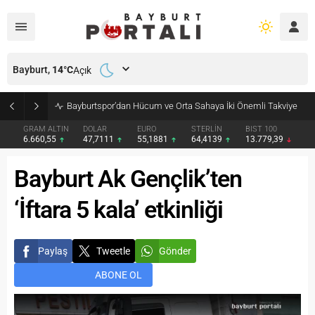
Bayburt,
14
°C
Açık
Bayburtspor’dan Hücum ve Orta Sahaya İki Önemli Takviye
GRAM ALTIN
DOLAR
EURO
STERLİN
BIST 100
6.660,55
47,7111
55,1881
64,4139
13.779,39
Bayburt Ak Gençlik’ten
‘İftara 5 kala’ etkinliği
Paylaş
Tweetle
Gönder
ABONE OL