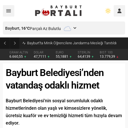
Bayburt,
16
°C
Parçalı Az Bulutlu
Bayburt’ta Minik Öğrencilere Jandarma Mesleği Tanıtıldı
GRAM ALTIN
DOLAR
EURO
STERLİN
BIST 100
6.660,55
47,7111
55,1881
64,4139
13.779,39
Bayburt Belediyesi’nden
vatandaş odaklı hizmet
Bayburt Belediyesi’nin sosyal sorumluluk odaklı
hizmetlerinden olan yaşlı ve kimsesizlere yönelik,
ücretsiz kuaför ve ev temizliği hizmeti tüm hızıyla devam
ediyor.