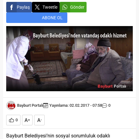
Paylaş
Tweetle
Gönder
ABONE OL
Bayburt Portalı
Yayınlama: 02.02.2017 - 07:58
0
A
A
0
+
-
Bayburt Belediyesi’nin sosyal sorumluluk odaklı