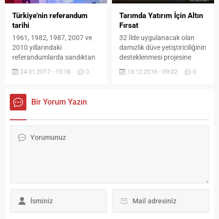
yeni tribünlerin de açık
olduğunu vurgulayan Türker;
olmaması yüzlerce
Tarımda Yatırım İçin Altın
Türkiye’nin referandum
emekli ve memur zamlarının
Bayburtspor taraftarının
Fırsat
tarihi
alım gücünü korumaktan
dışarı da kalmasına...
uzak kaldığını belirterek,
32 İlde uygulanacak olan
1961, 1982, 1987, 2007 ve
“Bayburtlu ay sonunu
damızlık düve yetiştiriciliğinin
2010 yıllarındaki
getirmekte zorlanıyor, kira ve
desteklenmesi projesine
referandumlarda sandıktan
faturalar vatandaşın...
Bayburt da dâhil edildi. İşte
"evet" sonucu
13.12.2016 - 09:02
0
24.01.2017 - 15:18
0
detaylar...
çıkarken,1988'deki
referandumda "hayır"
sonucu çıkmıştı.
Bir Yorum Yazın