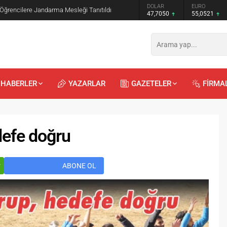
GRAM ALTIN
DOLAR
EURO
 Öğrencilere Jandarma Mesleği Tanıtıldı
6.614,69
47,7050
55,0521
HABERLER
YAZARLAR
GAZETELER
FİRMA
defe doğru
r
ABONE OL
Recep
Kayalı
29.04.2026 - 12:23
Duyularla mı, Duygularla mı