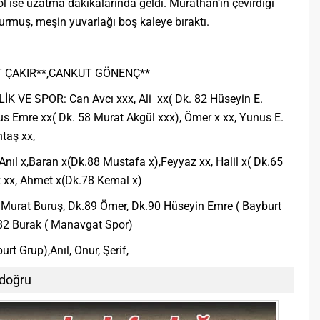
l ise uzatma dakikalarında geldi. Murathan’ın çevirdiği
muş, meşin yuvarlağı boş kaleye bıraktı.
T ÇAKIR**,CANKUT GÖNENÇ**
VE SPOR: Can Avcı xxx, Ali xx( Dk. 82 Hüseyin E.
us Emre xx( Dk. 58 Murat Akgül xxx), Ömer x xx, Yunus E.
ntaş xx,
nıl x,Baran x(Dk.88 Mustafa x),Feyyaz xx, Halil x( Dk.65
k xx, Ahmet x(Dk.78 Kemal x)
Murat Buruş, Dk.89 Ömer, Dk.90 Hüseyin Emre ( Bayburt
.82 Burak ( Manavgat Spor)
t Grup),Anıl, Onur, Şerif,
 doğru