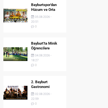
Bayburtspor’dan
Hücum ve Orta
Sahaya İki Önemli
05.08.2026 -
Takviye
20:51
0
Bayburt’ta Minik
Öğrencilere
Jandarma Mesleği
04.08.2026 -
Tanıtıldı
18:27
0
2. Bayburt
Gastronomi
Festivali BAYDER
02.08.2026 -
Müzik Korosu
22:59
Konseriyle Final
0
Yaptı