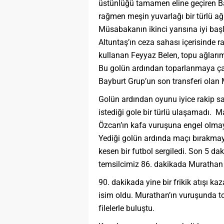
üstünlüğü tamamen eline geçiren Bay
rağmen meşin yuvarlağı bir türlü ağ
Müsabakanın ikinci yarısına iyi ba
Altuntaş’ın ceza sahası içerisinde r
kullanan Feyyaz Belen, topu ağları
Bu golün ardından toparlanmaya çal
Bayburt Grup’un son transferi olan 
Golün ardından oyunu iyice rakip sa
istediği gole bir türlü ulaşamadı.
Özcan’ın kafa vuruşuna engel olmay
Yediği golün ardında maçı bırakma
kesen bir futbol sergiledi. Son 5 da
temsilcimiz 86. dakikada Murathan B
dakikada yine bir frikik atışı 
isim oldu. Murathan’ın vuruşunda 
filelerle buluştu.