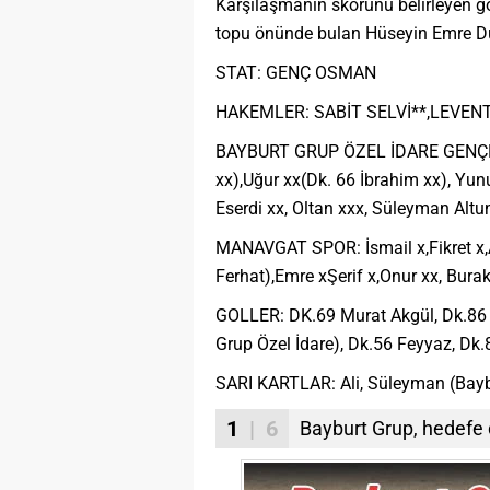
Karşılaşmanın skorunu belirleyen go
topu önünde bulan Hüseyin Emre Dur
STAT: GENÇ OSMAN
HAKEMLER: SABİT SELVİ**,LEVEN
BAYBURT GRUP ÖZEL İDARE GENÇLİK 
xx),Uğur xx(Dk. 66 İbrahim xx), Yun
Eserdi xx, Oltan xxx, Süleyman Altu
MANAVGAT SPOR: İsmail x,Fikret x,A
Ferhat),Emre xŞerif x,Onur xx, Bura
GOLLER: DK.69 Murat Akgül, Dk.86 
Grup Özel İdare), Dk.56 Feyyaz, Dk
SARI KARTLAR: Ali, Süleyman (Baybur
1
| 6
Bayburt Grup, hedefe