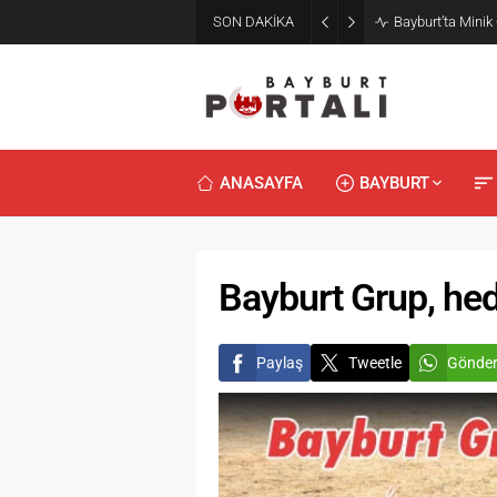
SON DAKİKA
Bayburt’ta Minik
ANASAYFA
BAYBURT
Bayburt Grup, he
Paylaş
Tweetle
Gönde