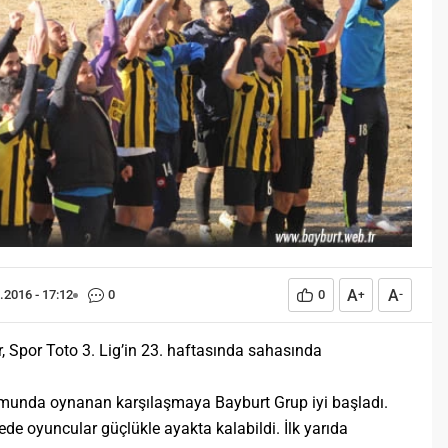
Öğreniriz?
Öğrenme, istisnasız tüm
toplumların gelişiminde ve
değişiminde geniş yer etmiş
hayati öneme sahip bir olgu
olarak tarih boyunca konu olmuş
temel bir insan işlevidir.
Öğrenme eğitim bilimcilerce
kişinin çevresi ile etkileşimi
sonucunda meydana gelen kalıcı
izli bilişsel, duyuşsal ve
davranışsal...
A
A
.2016 - 17:12
0
0
+
-
, Spor Toto 3. Lig’in 23. haftasında sahasında
unda oynanan karşılaşmaya Bayburt Grup iyi başladı.
 oyuncular güçlükle ayakta kalabildi. İlk yarıda