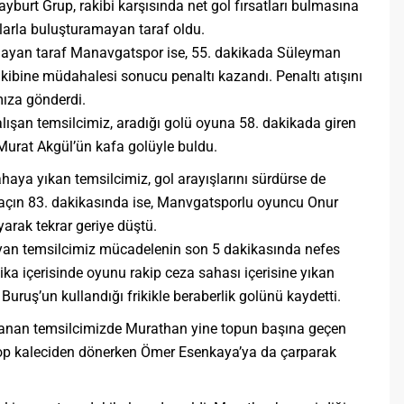
burt Grup, rakibi karşısında net gol fırsatları bulmasına
larla buluşturamayan taraf oldu.
şlayan taraf Manavgatspor ise, 55. dakikada Süleyman
akibine müdahalesi sonucu penaltı kazandı. Penaltı atışını
mıza gönderdi.
ışan temsilcimiz, aradığı golü oyuna 58. dakikada giren
Murat Akgül’ün kafa golüyle buldu.
haya yıkan temsilcimiz, gol arayışlarını sürdürse de
 Maçın 83. dakikasında ise, Manvgatsporlu oyuncu Onur
arak tekrar geriye düştü.
yan temsilcimiz mücadelenin son 5 dakikasında nefes
kika içerisinde oyunu rakip ceza sahası içerisine yıkan
uruş’un kullandığı frikikle beraberlik golünü kaydetti.
kazanan temsilcimizde Murathan yine topun başına geçen
top kaleciden dönerken Ömer Esenkaya’ya da çarparak