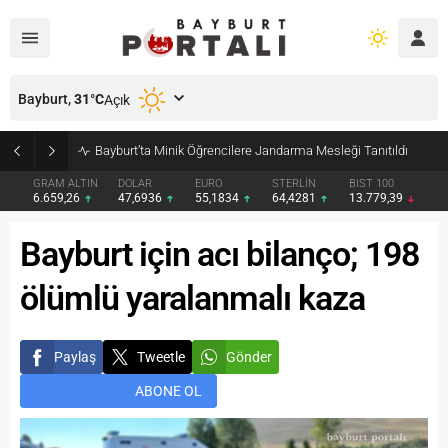
Bayburt,
31
°C
Açık
Bayburt’ta Minik Öğrencilere Jandarma Mesleği Tanıtıldı
GRAM ALTIN
DOLAR
EURO
STERLİN
BIST 100
6.659,26
47,6936
55,1834
64,4281
13.779,39
Bayburt için acı bilanço; 198
ölümlü yaralanmalı kaza
Paylaş
Tweetle
Gönder
ABONE OL