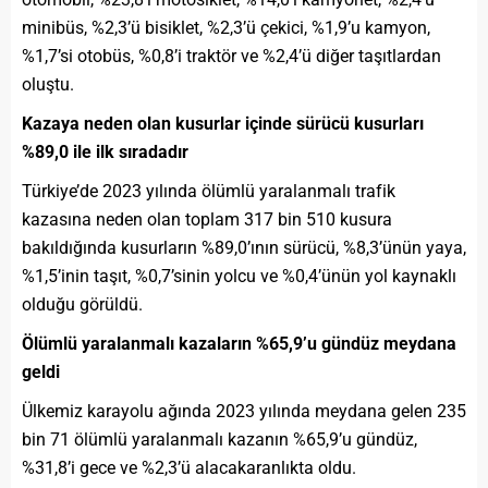
minibüs, %2,3’ü bisiklet, %2,3’ü çekici, %1,9’u kamyon,
%1,7’si otobüs, %0,8’i traktör ve %2,4’ü diğer taşıtlardan
oluştu.
Kazaya neden olan kusurlar içinde sürücü kusurları
%89,0 ile ilk sıradadır
Türkiye’de 2023 yılında ölümlü yaralanmalı trafik
kazasına neden olan toplam 317 bin 510 kusura
bakıldığında kusurların %89,0’ının sürücü, %8,3’ünün yaya,
%1,5’inin taşıt, %0,7’sinin yolcu ve %0,4’ünün yol kaynaklı
olduğu görüldü.
Ölümlü yaralanmalı kazaların %65,9’u gündüz meydana
geldi
Ülkemiz karayolu ağında 2023 yılında meydana gelen 235
bin 71 ölümlü yaralanmalı kazanın %65,9’u gündüz,
%31,8’i gece ve %2,3’ü alacakaranlıkta oldu.