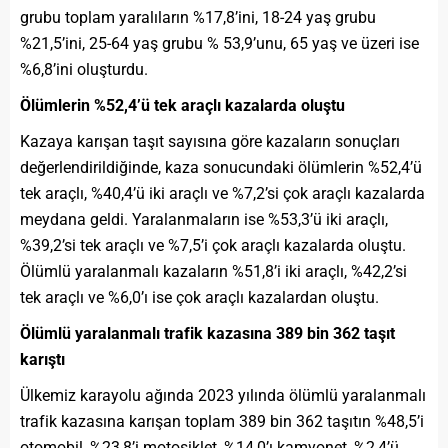
grubu toplam yaralıların %17,8’ini, 18-24 yaş grubu
%21,5’ini, 25-64 yaş grubu % 53,9’unu, 65 yaş ve üzeri ise
%6,8’ini oluşturdu.
Ölümlerin %52,4’ü tek araçlı kazalarda oluştu
Kazaya karışan taşıt sayısına göre kazaların sonuçları
değerlendirildiğinde, kaza sonucundaki ölümlerin %52,4’ü
tek araçlı, %40,4’ü iki araçlı ve %7,2’si çok araçlı kazalarda
meydana geldi. Yaralanmaların ise %53,3’ü iki araçlı,
%39,2’si tek araçlı ve %7,5’i çok araçlı kazalarda oluştu.
Ölümlü yaralanmalı kazaların %51,8’i iki araçlı, %42,2’si
tek araçlı ve %6,0’ı ise çok araçlı kazalardan oluştu.
Ölümlü yaralanmalı trafik kazasına 389 bin 362 taşıt
karıştı
Ülkemiz karayolu ağında 2023 yılında ölümlü yaralanmalı
trafik kazasına karışan toplam 389 bin 362 taşıtın %48,5’i
otomobil, %23,8’i motosiklet, %14,0’ı kamyonet, %2,4’ü