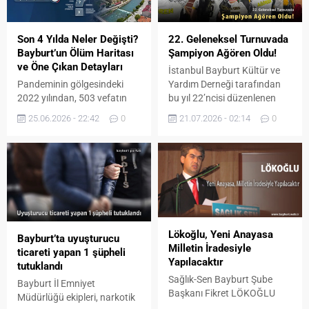
Son 4 Yılda Neler Değişti?
22. Geleneksel Turnuvada
Bayburt’un Ölüm Haritası
Şampiyon Ağören Oldu!
ve Öne Çıkan Detayları
İstanbul Bayburt Kültür ve
Pandeminin gölgesindeki
Yardım Derneği tarafından
2022 yılından, 503 vefatın
bu yıl 22’ncisi düzenlenen
yaşandığı 2025 yılına kadar
geleneksel Köyler Arası
25.06.2026 - 22:42
0
21.07.2026 - 02:14
0
ilimizdeki tüm hayati verileri
Futbol Turnuvası, Bayburt
masaya yatırdık. İşte
Sentetik Çim Saha’da
Bayburt'un acı tablosu...
oynanan olaylı ve nefes
kesen final müsabakasıyla
tamamlandı.
Lökoğlu, Yeni Anayasa
Bayburt’ta uyuşturucu
Milletin İradesiyle
ticareti yapan 1 şüpheli
Yapılacaktır
tutuklandı
Sağlık-Sen Bayburt Şube
Bayburt İl Emniyet
Başkanı Fikret LÖKOĞLU
Müdürlüğü ekipleri, narkotik
yeni anayasanın kan