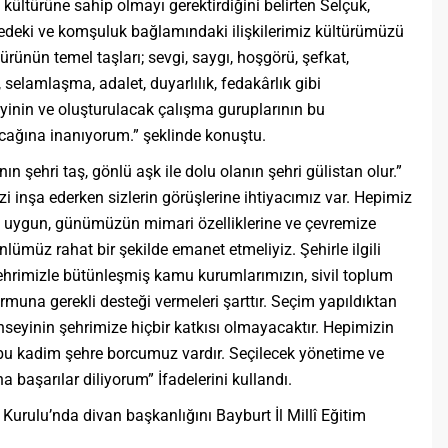
 kültürüne sahip olmayı gerektirdiğini belirten Selçuk,
ledeki ve komşuluk bağlamındaki ilişkilerimiz kültürümüzü
türünün temel taşları; sevgi, saygı, hoşgörü, şefkat,
lamlaşma, adalet, duyarlılık, fedakârlık gibi
yinin ve oluşturulacak çalışma guruplarının bu
cağına inanıyorum.” şeklinde konuştu.
n şehri taş, gönlü aşk ile dolu olanın şehri gülistan olur.”
 inşa ederken sizlerin görüşlerine ihtiyacımız var. Hepimiz
şine uygun, günümüzün mimari özelliklerine ve çevremize
lümüz rahat bir şekilde emanet etmeliyiz. Şehirle ilgili
 şehrimizle bütünleşmiş kamu kurumlarımızın, sivil toplum
rmuna gerekli desteği vermeleri şarttır. Seçim yapıldıktan
nseyinin şehrimize hiçbir katkısı olmayacaktır. Hepimizin
u kadim şehre borcumuz vardır. Seçilecek yönetime ve
 başarılar diliyorum” İfadelerini kullandı.
urulu’nda divan başkanlığını Bayburt İl Millî Eğitim