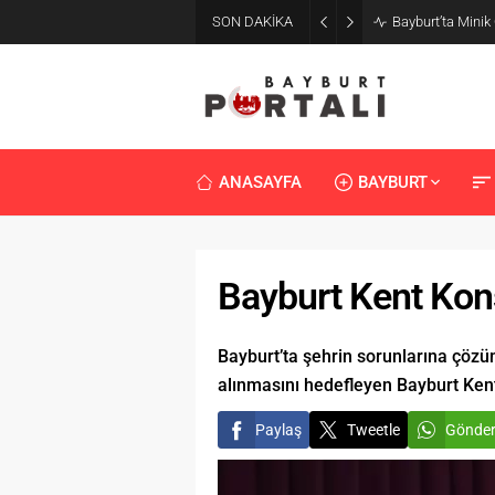
SON DAKİKA
Bayburt’ta Minik
ANASAYFA
BAYBURT
Bayburt Kent Kons
Bayburt’ta şehrin sorunlarına çözü
alınmasını hedefleyen Bayburt Kent
Paylaş
Tweetle
Gönde