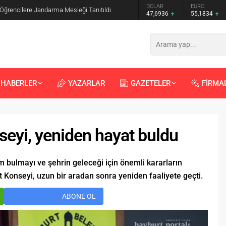
GRAM ALTIN
DOLAR
EURO
 Öğrencilere Jandarma Mesleği Tanıtıldı
6.659,26
47,6936
55,1834
HABERLER
YAZARLAR
GAZETELER
FİRMA
eyi, yeniden hayat buldu
m bulmayı ve şehrin geleceği için önemli kararların
 Konseyi, uzun bir aradan sonra yeniden faaliyete geçti.
Recep
Kayalı
29.04.2026 - 12:23
r
ABONE OL
Duyularla mı, Duygularla mı