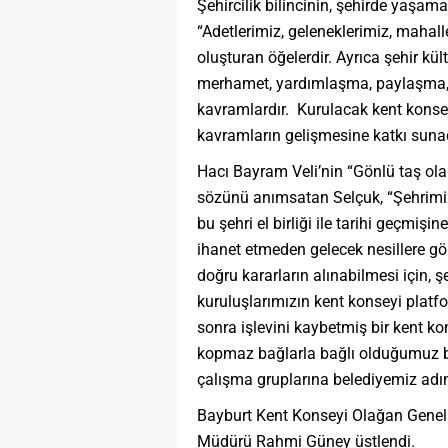
Şehircilik bilincinin, şehirde yaşama
“Adetlerimiz, geleneklerimiz, mahal
oluşturan öğelerdir. Ayrıca şehir kül
merhamet, yardımlaşma, paylaşma, se
kavramlardır. Kurulacak kent konse
kavramların gelişmesine katkı suna
Hacı Bayram Veli’nin “Gönlü taş olanı
sözünü anımsatan Selçuk, “Şehrimizi
bu şehri el birliği ile tarihi geçmi
ihanet etmeden gelecek nesillere gön
doğru kararların alınabilmesi için,
kuruluşlarımızın kent konseyi platfo
sonra işlevini kaybetmiş bir kent ko
kopmaz bağlarla bağlı olduğumuz b
çalışma gruplarına belediyemiz adına
Bayburt Kent Konseyi Olağan Genel K
Müdürü Rahmi Güney üstlendi.