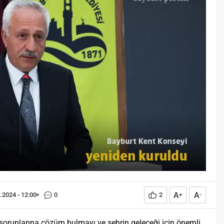
Öğreniriz?
Öğrenme, istisnasız tüm
toplumların gelişiminde ve
değişiminde geniş yer etmiş
hayati öneme sahip bir olgu
olarak tarih boyunca konu olmuş
temel bir insan işlevidir.
Öğrenme eğitim bilimcilerce
kişinin çevresi ile etkileşimi
sonucunda meydana gelen kalıcı
izli bilişsel, duyuşsal ve
davranışsal...
A
A
.2024 - 12:00
0
2
+
-
sorunlarına çözüm bulmayı ve şehrin geleceği için önemli