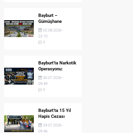
Bayburt –
Gümüşhane
Hattında Elektronik
02.08.2026 -
Denetleme Sistemi
22:10
(EDS) Devreye Girdi
0
Bayburt’ta Narkotik
Operasyonu:
Midesinden 47
30.07.2026 -
Parça Uyuşturucu
09:49
Çıktı!
0
Bayburt’ta 15 Yıl
Hapis Cezası
Bulunan Şahıs
29.07.2026 -
JASAT’ın
09:46