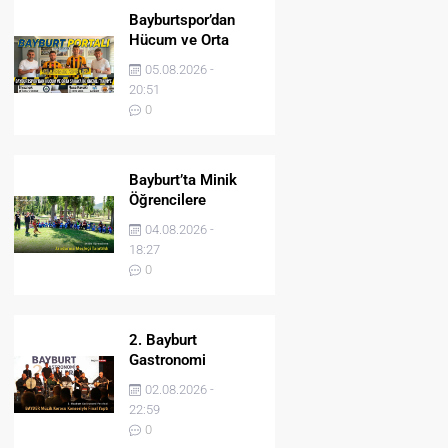
Bayburtspor’dan
Hücum ve Orta
Sahaya İki Önemli
05.08.2026 -
Takviye
20:51
0
Bayburt’ta Minik
Öğrencilere
Jandarma Mesleği
04.08.2026 -
Tanıtıldı
18:27
0
2. Bayburt
Gastronomi
Festivali BAYDER
02.08.2026 -
Müzik Korosu
22:59
Konseriyle Final
0
Yaptı