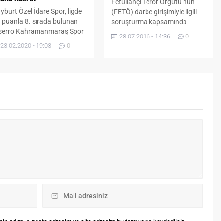
Fetullahçı Terör Örgütü’nün
yburt Özel İdare Spor, ligde
(FETÖ) darbe girişimiyle ilgili
 puanla 8. sırada bulunan
soruşturma kapsamında
serro Kahramanmaraş Spor
Bayburt’ta, 10 kamu personeli
28.07.2016 - 14:36
0
e karşılaştı. TFF 2, Lig Kırmızı
daha tutuklandı. Alınan bilgiye
23.02.2020 - 19:03
0
up’ta mücadele eden
göre, FETÖ ile mücadele
msilcimiz Bayburt Özel İdare
doğrultusunda örgütle ilgisi
or, sahasında ağırladığı
olduğu değerlendirilen kamu
serro Kahramanmaraş
görevlilerine yönelik adli ve
or’a 3-0 mağlup oldu. Genç
idari işlemler devam ediyor.
sman Stadyumu’nda
Yürütülen soruşturma
nanan karşılaşmada maçın
kapsamında, FETÖ ile
. dakikasında ofsayt
bağlantısı tespit edilen kamu
şüncesi ile bırakılan topta
görevlileri emniyetteki
rem Talha...
işlemlerinin ardından adli
mercilere...