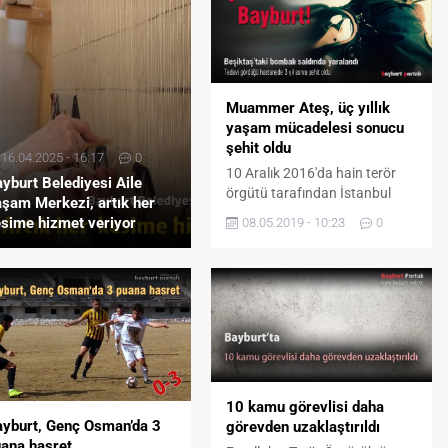
Muammer Ateş, üç yıllık
yaşam mücadelesi sonucu
şehit oldu
16.04.2025 - 16:17
0
10 Aralık 2016'da hain terör
yburt Belediyesi Aile
örgütü tarafından İstanbul
şam Merkezi, artık her
Beşiktaş'ta yapılan bombalı
sime hizmet veriyor
08.05.2019 - 10:23
0
saldırıda yaralanan polis
memuru Muammer Ateş,
İstanbul'da tedavi gördüğü
hastanede şehit oldu.
10 kamu görevlisi daha
yburt, Genç Osman’da 3
görevden uzaklaştırıldı
ana hasret