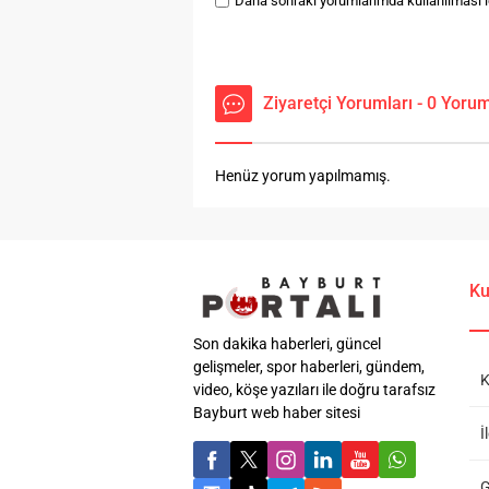
Daha sonraki yorumlarımda kullanılması iç
Ziyaretçi Yorumları - 0 Yoru
Henüz yorum yapılmamış.
Ku
Son dakika haberleri, güncel
gelişmeler, spor haberleri, gündem,
K
video, köşe yazıları ile doğru tarafsız
Bayburt web haber sitesi
İ
G