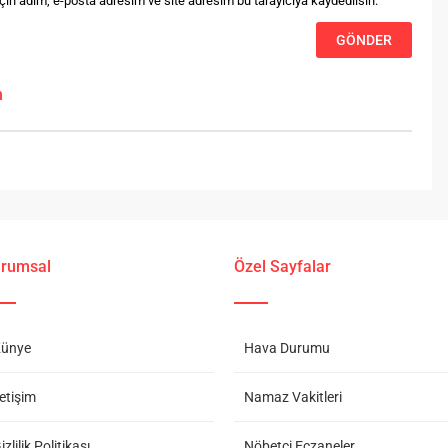
in adım, e-posta adresim ve site adresim bu tarayıcıya kaydedilsin.
m
rumsal
Özel Sayfalar
ünye
Hava Durumu
letişim
Namaz Vakitleri
izlilik Politikası
Nöbetçi Eczaneler