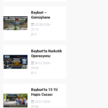
Bayburt –
Gümüşhane
Hattında Elektronik
02.08.2026 -
Denetleme Sistemi
22:10
(EDS) Devreye Girdi
0
Bayburt’ta Narkotik
Operasyonu:
Midesinden 47
30.07.2026 -
Parça Uyuşturucu
09:49
Çıktı!
0
Bayburt’ta 15 Yıl
Hapis Cezası
Bulunan Şahıs
29.07.2026 -
JASAT’ın
09:46