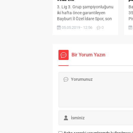
3. Lig 3. Grup şampiyonluğunu
Ba
iki hafta önce garantileyen
35
Bayburt İl Özel İdare Spor, son
Pi
maçında Muğlaspor’u 3-1
il
05.05.2019 - 12:56
0
mağlup ederek 2. lige merhaba
Gr
dedi. Karşılaşmanın ilk yarısını
te
Bayburtspor Yunus Özdemir’in
Sp
44. dakikada attığı gol ile 1-0
Pi
önde kapattı. 68. dakikada
Bir Yorum Yazın
Sp
Serdar Eylik kazanılan penaltı
O
atışını gole çevirerek farkı ikiye
oy
çıkardı...
11
dü
Ce