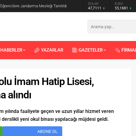
GRAM ALTIN
DOLAR
EURO
 Öğrencilere Jandarma Mesleği Tanıtıldı
6.660,55
47,7111
55,1881
HABERLER
YAZARLAR
GAZETELER
FİRMA
lu İmam Hatip Lisesi,
a alındı
Recep
Kayalı
m yılında faaliyete geçen ve uzun yıllar hizmet veren
29.04.2026 - 12:23
 derslikli yeni okul binası yapılacağı müjdesi geldi.
Duyularla mı, Duygularla mı
r
ABONE OL