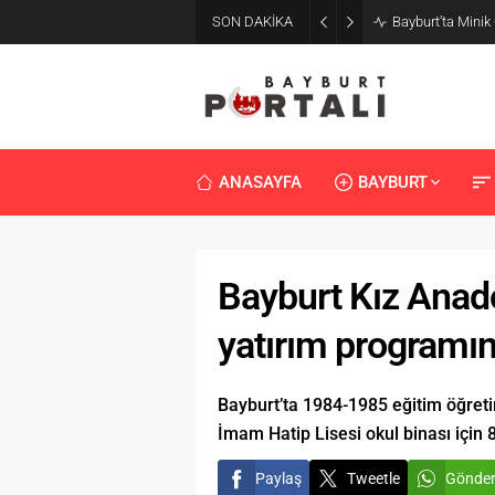
SON DAKİKA
Bayburt’ta Minik
ANASAYFA
BAYBURT
Bayburt Kız Anado
yatırım programın
Bayburt’ta 1984-1985 eğitim öğreti
İmam Hatip Lisesi okul binası için 8
Paylaş
Tweetle
Gönde