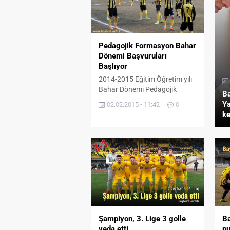
Pedagojik Formasyon Bahar
Dönemi Başvuruları
Başlıyor
2014-2015 Eğitim Öğretim yılı
Bahar Dönemi Pedagojik
Ba
Formasyon Sertifika Programı
Ya
02.02.2015 - 11:42
0
kapsamında YÖK tarafından
ke
Bayburt Üniversitesi’ne 300
kontenjan tahsis edildi.
Pedagojik Formasyon Eğitimi
Sertifika Programına Ön
Başvuru Duyurusu Ön
Başvurular 03 Şubat 2015 –
04 Şubat 2015 tarihlerinde
yapılacak. Ön Başvuru
İşlemleri Talim ve Terbiye
Kurulu’nun 20 Şubat 2014
Şampiyon, 3. Lige 3 golle
Ba
tarihli ve...
veda etti
pu