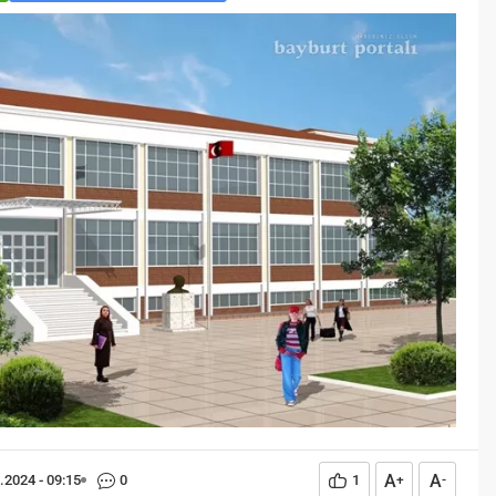
Öğreniriz?
Öğrenme, istisnasız tüm
toplumların gelişiminde ve
değişiminde geniş yer etmiş
hayati öneme sahip bir olgu
olarak tarih boyunca konu olmuş
temel bir insan işlevidir.
Öğrenme eğitim bilimcilerce
kişinin çevresi ile etkileşimi
sonucunda meydana gelen kalıcı
izli bilişsel, duyuşsal ve
davranışsal...
A
A
.2024 - 09:15
0
1
+
-