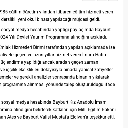
85 eğitim öğretim yılından itibaren eğitim hizmeti veren
derslikli yeni okul binası yapılacağı müjdesi geldi.
y, sosyal medya hesabından yaptığı paylaşımda Bayburt
24 Yılı Devlet Yatırım Programına alındığını açıkladı.
 Emlak Hizmetleri Birimi tarafından yapılan açıklamada ise
aliyete geçen ve uzun yıllar hizmet veren İmam Hatip
 güçlendirme yapıldığı ancak aradan geçen zaman
 işçilik eksiklikleri dolayısıyla binada yapısal zafiyetler
elemeler ve gerekli analizler sonrasında binanın yıkılarak
rım programına alınması yönünde talep oluşturulduğu ifade
y, sosyal medya hesabında Bayburt Kız Anadolu İmam
mına alındığını belirterek katkıları için Milli Eğitim Bakanı
han Ateş ve Bayburt Valisi Mustafa Eldivan’a teşekkür etti.