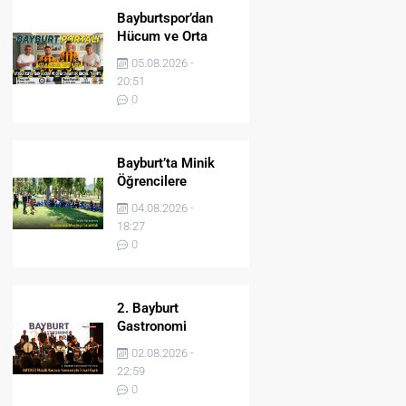
Bayburtspor’dan
Hücum ve Orta
Sahaya İki Önemli
05.08.2026 -
Takviye
20:51
0
Bayburt’ta Minik
Öğrencilere
Jandarma Mesleği
04.08.2026 -
Tanıtıldı
18:27
0
2. Bayburt
Gastronomi
Festivali BAYDER
02.08.2026 -
Müzik Korosu
22:59
Konseriyle Final
0
Yaptı