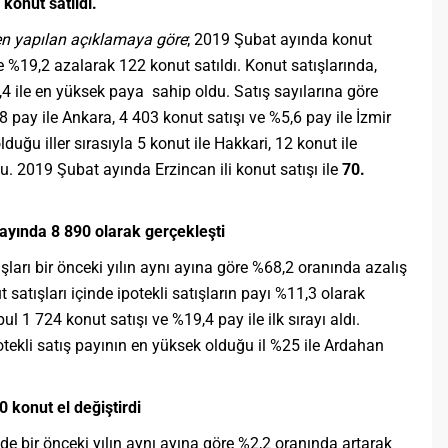
konut satıldı.
n yapılan açıklamaya göre
; 2019 Şubat ayında konut
re %19,2 azalarak 122 konut satıldı. Konut satışlarında,
,4 ile en yüksek paya sahip oldu. Satış sayılarına göre
8 pay ile Ankara, 4 403 konut satışı ve %5,6 pay ile İzmir
lduğu iller sırasıyla 5 konut ile Hakkari, 12 konut ile
u. 2019 Şubat ayında Erzincan ili konut satışı ile
70.
 ayında 8 890 olarak gerçekleşti
şları bir önceki yılın aynı ayına göre %68,2 oranında azalış
satışları içinde ipotekli satışların payı %11,3 olarak
bul 1 724 konut satışı ve %19,4 pay ile ilk sırayı aldı.
otekli satış payının en yüksek olduğu il %25 ile Ardahan
0 konut el değiştirdi
nde bir önceki yılın aynı ayına göre %2,2 oranında artarak