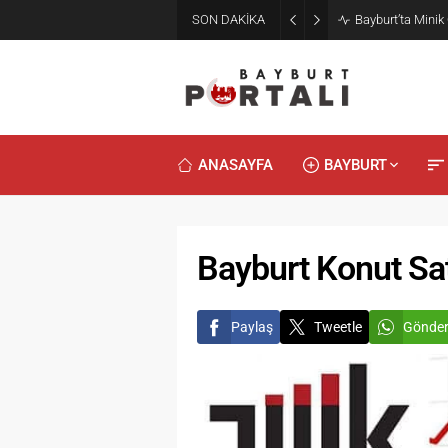
SON DAKİKA
Bayburt’ta Minik
ANASAYFA
BAYBURT
Bayburt Konut Satı
Paylaş
Tweetle
Gönde