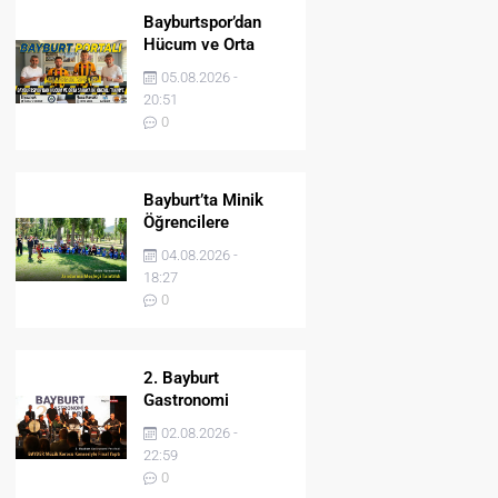
Bayburtspor’dan
Hücum ve Orta
Sahaya İki Önemli
05.08.2026 -
Takviye
20:51
0
Bayburt’ta Minik
Öğrencilere
Jandarma Mesleği
04.08.2026 -
Tanıtıldı
18:27
0
2. Bayburt
Gastronomi
Festivali BAYDER
02.08.2026 -
Müzik Korosu
22:59
Konseriyle Final
0
Yaptı