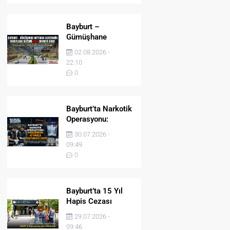
Bayburt –
Gümüşhane
Hattında Elektronik
02.08.2026 -
Denetleme Sistemi
22:10
(EDS) Devreye Girdi
0
Bayburt’ta Narkotik
Operasyonu:
Midesinden 47
30.07.2026 -
Parça Uyuşturucu
09:49
Çıktı!
0
Bayburt’ta 15 Yıl
Hapis Cezası
Bulunan Şahıs
29.07.2026 -
JASAT’ın
09:46