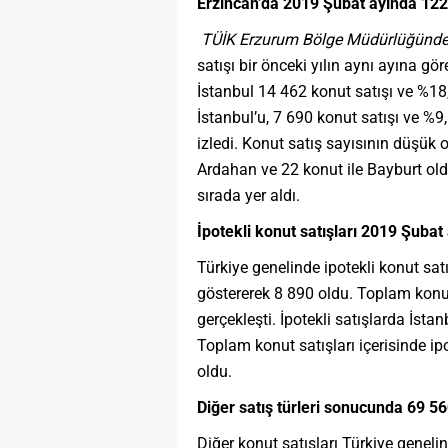
Erzincan’da 2019 Şubat ayında 122 
TÜİK Erzurum Bölge Müdürlüğünde
satışı bir önceki yılın aynı ayına gö
İstanbul 14 462 konut satışı ve %18
İstanbul’u, 7 690 konut satışı ve %9,
izledi. Konut satış sayısının düşük o
Ardahan ve 22 konut ile Bayburt old
sırada yer aldı.
İpotekli konut satışları 2019 Şubat
Türkiye genelinde ipotekli konut satı
göstererek 8 890 oldu. Toplam konut 
gerçekleşti. İpotekli satışlarda İstan
Toplam konut satışları içerisinde ip
oldu.
Diğer satış türleri sonucunda 69 56
Diğer konut satışları Türkiye geneli