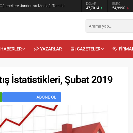
GRAM ALTIN
DOLAR
EURO
 Öğrencilere Jandarma Mesleği Tanıtıldı
6.505,41
47,7014
54,9990
HABERLER
YAZARLAR
GAZETELER
FİRMA
ş İstatistikleri, Şubat 2019
r
ABONE OL
Recep
Kayalı
29.04.2026 - 12:23
Duyularla mı, Duygularla mı