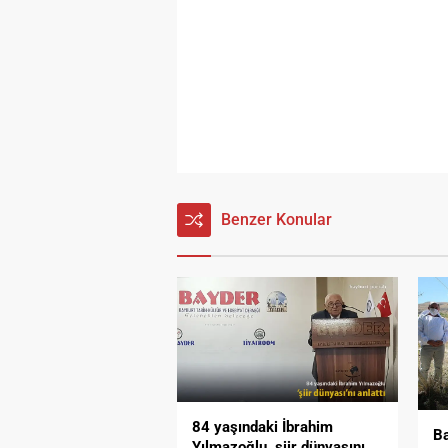
Benzer Konular
84 yaşındaki İbrahim
Ba
Yılmazoğlu, şiir dünyasını