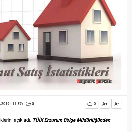
Öğreniriz?
Öğrenme, istisnasız tüm
toplumların gelişiminde ve
değişiminde geniş yer etmiş
hayati öneme sahip bir olgu
olarak tarih boyunca konu olmuş
temel bir insan işlevidir.
Öğrenme eğitim bilimcilerce
kişinin çevresi ile etkileşimi
sonucunda meydana gelen kalıcı
izli bilişsel, duyuşsal ve
davranışsal...
A
A
.2019 - 11:37
0
0
+
-
klerini açıkladı.
TÜİK Erzurum Bölge Müdürlüğünden