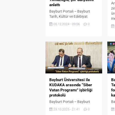
Ar
anlattı
ze
Bayburt Portalı – Bayburt
ür
Tarih, Kültür ve Edebiyat
me
Derneği tarafından haftalık
Ba
05.12.2024 - 09:06
0
olarak gerçekleştirilen kültür
ba
sohbetlerinin konusu şiir oldu.
ed
Şair İbrahim Yılmazoğlu,
ek
edebiyat ile yolunun
ol
kesişmesinden bahsederek,
Ba
şiirlerinden bir demet sundu.
ön
84 yaşındaki İbrahim
ba
Yılmazoğlu, konuşmasına
ve
özgeçmişinden bahsederek,
bu
eğitim hayatını ve sonrasında
Kö
kamuda aldığı görevleri
Bayburt Üniversitesi ile
Ba
anlatarak başladı. Köy çocuğu
KUDAKA arasında “Siber
Ta
olduğunu ve...
Vatan Programı” işbirliği
f
protokolü
ka
Bayburt Portalı – Bayburt
Ba
Üniversitesi ile Kuzeydoğu
Ün
23.10.2025 - 21:41
0
Anadolu Kalkınma Ajansı
Mu