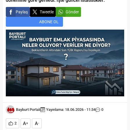
dönemine göre geriledi. İşte güncel istatistikler:
Paylaş
Tweetle
Gönder
ABONE OL
Bayburt Portalı
Yayınlama: 18.06.2026 - 11:34
0
A
A
2
+
-