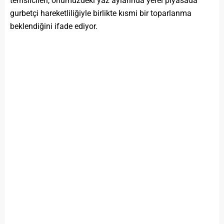
temsilcileri, önümüzdeki yaz aylarında yerel piyasada
gurbetçi hareketliliğiyle birlikte kısmi bir toparlanma
beklendiğini ifade ediyor.