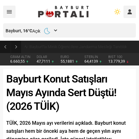
Bayburt,
16
°C
Açık
Bayburt’ta Minik Öğrencilere Jandarma Mesleği Tanıtıldı
GRAM ALTIN
DOLAR
EURO
STERLİN
BIST 100
6.660,55
47,7111
55,1881
64,4139
13.779,39
Bayburt Konut Satışları
Mayıs Ayında Sert Düştü!
(2026 TÜİK)
TÜİK, 2026 Mayıs ayı verilerini açıkladı. Bayburt konut
satışları hem bir önceki aya hem de geçen yılın aynı