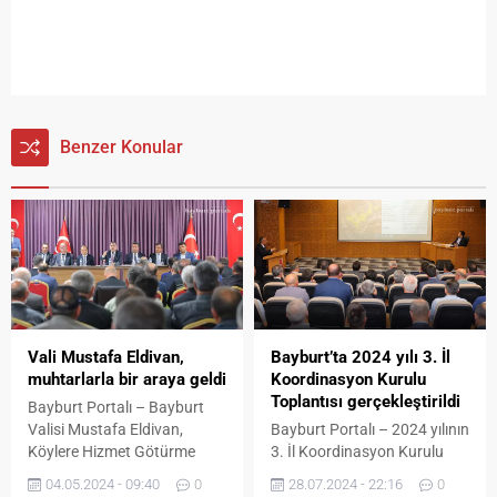
Benzer Konular
Vali Mustafa Eldivan,
Bayburt’ta 2024 yılı 3. İl
muhtarlarla bir araya geldi
Koordinasyon Kurulu
Toplantısı gerçekleştirildi
Bayburt Portalı – Bayburt
Valisi Mustafa Eldivan,
Bayburt Portalı – 2024 yılının
Köylere Hizmet Götürme
3. İl Koordinasyon Kurulu
Birliği Dönem Başı Meclis
Toplantısı Vali Vekili Yunus
04.05.2024 - 09:40
0
28.07.2024 - 22:16
0
Toplantısı’nda muhtarlarla
Coşkun’un başkanlığında