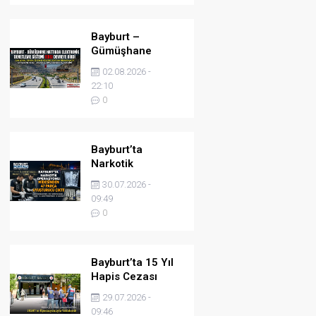
Bayburt –
Gümüşhane
Hattında
02.08.2026 -
Elektronik
22:10
Denetleme
0
Sistemi (EDS)
Devreye Girdi
Bayburt’ta
Narkotik
Operasyonu:
30.07.2026 -
Midesinden 47
09:49
Parça Uyuşturucu
0
Çıktı!
Bayburt’ta 15 Yıl
Hapis Cezası
Bulunan Şahıs
29.07.2026 -
JASAT’ın
09:46