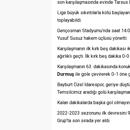
son karşılaşmasında evinde Tarsus İ
Lige büyük sıkıntılarla kötü başlaya
toplayabildi.
Gençosman Stadyumu’nda saat 14.00’
Yusuf Susuz hakem üçlüsü yönetti.
Karşılaşmanın ilk kırk beş dakikası 
ağırlıklı geçti. İlk kırk beş dakika 0
Karşılaşmanın 63. dakikasında konu
Durmuş
ile gole çevirerek 0-1 öne g
Bayburt Özel İdarespor, geriye düşt
Temsilcimiz aradığı golü karşılaşma
Kalan dakikalarda başka gol olmayınc
2022-2023 sezonunu ilk devresini 9
Grup’ta son sırada yer aldı.