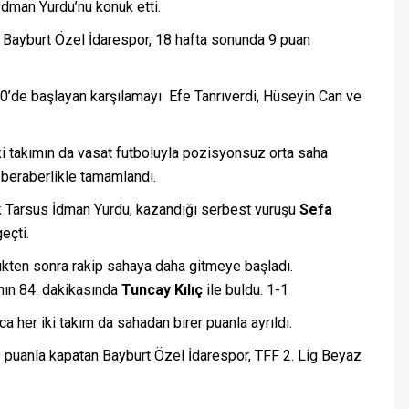
dman Yurdu’nu konuk etti.
n Bayburt Özel İdarespor, 18 hafta sonunda 9 puan
de başlayan karşılamayı Efe Tanrıverdi, Hüseyin Can ve
iki takımın da vasat futboluyla pozisyonsuz orta saha
-0 beraberlikle tamamlandı.
k Tarsus İdman Yurdu, kazandığı serbest vuruşu
Sefa
eçti.
ükten sonra rakip sahaya daha gitmeye başladı.
nın 84. dakikasında
Tuncay Kılıç
ile buldu. 1-1
a her iki takım da sahadan birer puanla ayrıldı.
 puanla kapatan Bayburt Özel İdarespor, TFF 2. Lig Beyaz