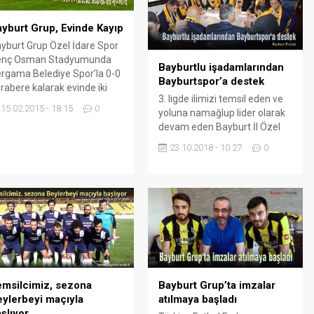
yburt Grup, Evinde Kayıp
yburt Grup Özel İdare Spor
enç Osman Stadyumunda
Bayburtlu işadamlarından
rgama Belediye Spor’la 0-0
Bayburtspor’a destek
rabere kalarak evinde iki
3. ligde ilimizi temsil eden ve
ybetmiş oldu. Önceki Hafta
15.02.2015 - 18:15
0
yoluna namağlup lider olarak
karya Spor mağlubiyetiyle
devam eden Bayburt İl Özel
ine dönen Bayburt mutlak 3
İdarespor’a destek
an parolasıyla çıktığı
23.10.2018 - 10:27
0
organizasyonu düzenlendi.
rgama Belediye Spor
İstanbul’un Bayburtlu Valisi
çında 90 dakika tek kale
Vasip Şahin’in ev sahipliğinde
namasına rağmen gol
boğaz turu eşliğinde
amayınca bir puana razı
düzenlenen organizasyonda
du. Bayburt Grup Özel...
İstanbul’da yaşayan Bayburtlu
iş adamları, memleketlerinin
takımı için büyük destek verdi.
Yaklaşık 100 iş adamının
katıldığı organizasyonda
emsilcimiz, sezona
Bayburt Grup’ta imzalar
Bayburtspor için...
eylerbeyi maçıyla
atılmaya başladı
şlıyor