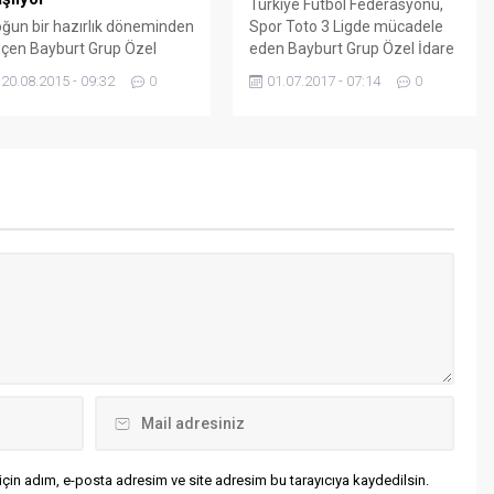
Türkiye Futbol Federasyonu,
ğun bir hazırlık döneminden
Spor Toto 3 Ligde mücadele
çen Bayburt Grup Özel
eden Bayburt Grup Özel İdare
are Gençlik Spor’da gözler
Gençlik ve Spor Kulübünde
20.08.2015 - 09:32
0
01.07.2017 - 07:14
0
gde kendi evinde
transfer çalışmaları tüm
rşılaşacağı Beylerbeyi​ ​spor
hızıyla devam ediyor. TFF 3 Lig
çına çevrildi. Bu sezon
de mücadele eden Bayburt
dal İşkar yönetimine
Grup; Bodrum Belediye
anet edilen Spor Toto 3.
Spordan Ali Koçak, Sivas
g’de ilimizi temsil eden
Belediye Spordan İsmail
yburt Grup, yapılan yeni
Bulut,Kırıkhan Spor’dan
ansferlerle ligde daha etkili
Muhsin Polat ve Kemer 2003
mayı ve üst sıralardan
Spordan Ufuk Er...
şmemeyi planlıyor. İlk
çla...
çin adım, e-posta adresim ve site adresim bu tarayıcıya kaydedilsin.