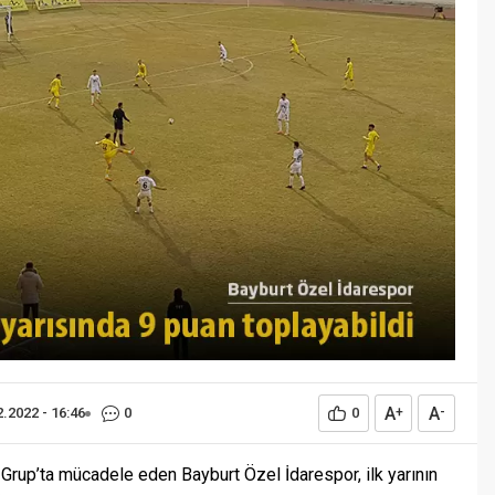
Öğreniriz?
Öğrenme, istisnasız tüm
toplumların gelişiminde ve
değişiminde geniş yer etmiş
hayati öneme sahip bir olgu
olarak tarih boyunca konu olmuş
temel bir insan işlevidir. Öğrenme
eğitim bilimcilerce kişinin çevresi
ile etkileşimi sonucunda meydana
gelen kalıcı izli bilişsel, duyuşsal
ve davranışsal...
A
A
2.2022 - 16:46
0
0
+
-
Grup’ta mücadele eden Bayburt Özel İdarespor, ilk yarının