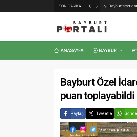
SON DAKİKA
Bayburt’ta Minik
ANASAYFA
BAYBURT
Bayburt Özel İdare
puan toplayabildi
Paylaş
Tweetle
Gönde