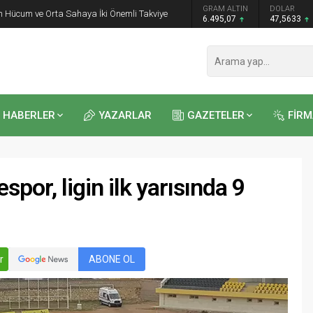
GRAM ALTIN
DOLAR
EURO
 Öğrencilere Jandarma Mesleği Tanıtıldı
6.495,07
47,5633
54,9784
HABERLER
YAZARLAR
GAZETELER
FİR
spor, ligin ilk yarısında 9
Recep
Kayalı
29.04.2026 - 12:23
r
ABONE OL
Duyularla mı, Duygularla mı