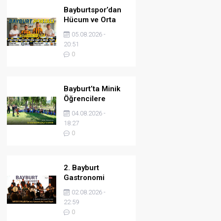
Bayburtspor’dan
Hücum ve Orta
Sahaya İki Önemli
05.08.2026 -
Takviye
20:51
0
Bayburt’ta Minik
Öğrencilere
Jandarma
04.08.2026 -
Mesleği Tanıtıldı
18:27
0
2. Bayburt
Gastronomi
Festivali BAYDER
02.08.2026 -
Müzik Korosu
22:59
Konseriyle Final
0
Yaptı