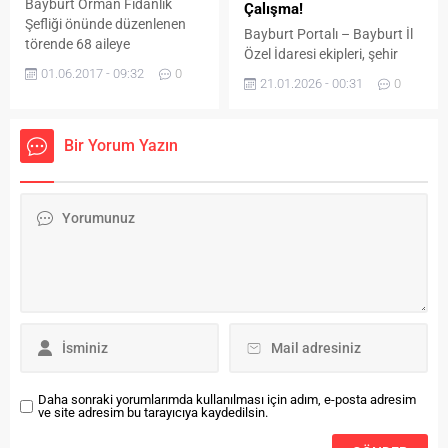
tüm hızıyla...
Bayburt Orman Fidanlık
Çalışma!
mahsulleri kullanılarak
Şefliği önünde düzenlenen
Bayburt’ta ilk defa üretilen
Bayburt Portalı – Bayburt İl
törende 68 aileye
lavanta yağında...
Özel İdaresi ekipleri, şehir
elektroşoklu çit ile bin 360
01.06.2017 - 09:32
0
genelinde etkili olan kar
adet arılı kovan dağıtıldı.
21.01.2026 - 00:31
0
yağışının ardından
vatandaşların mağduriyet
yaşamaması için teyakkuza
Bir Yorum Yazın
geçti. Gece gündüz demeden
sahada olan ekipler, kapalı
yolları açmak ve güvenli
ulaşımı sağlamak amacıyla
çalışmalarını aralıksız
sürdürüyor. Yollarda Son
Durum: Grup Yolları Geçit
Veriyor Yapılan planlamalar
doğrultusunda öncelik
verilen grup...
Daha sonraki yorumlarımda kullanılması için adım, e-posta adresim
ve site adresim bu tarayıcıya kaydedilsin.