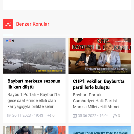
Benzer Konular
Bayburt merkeze sezonun
CHP’li vekiller, Bayburt’ta
ilk karı düştü
partililerle buluştu
Bayburt Portalı – Bayburt’ta
Bayburt Portalı –
gece saatlerinde etkili olan
Cumhuriyet Halk Partisi
kar yağışıyla birlikte şehir
Manisa Milletvekili Ahmet
merkezi beyaza büründü.
Vehbi Bakıroğlu ve İzmir
20.11.2023 - 19:43
0
05.06.2022 - 16:04
0
Bayburt’ta iki gündür etkili
Milletvekili Özcan Purçu
olan yağmur, gece
Bayburt’a geldi. Parti
saatlerinde kar yağışına
programları kapsamında