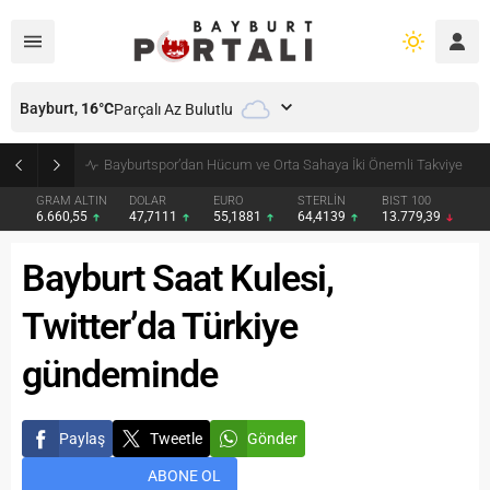
Bayburt,
16
°C
Parçalı Az Bulutlu
Bayburt’ta Minik Öğrencilere Jandarma Mesleği Tanıtıldı
GRAM ALTIN
DOLAR
EURO
STERLİN
BIST 100
6.660,55
47,7111
55,1881
64,4139
13.779,39
Bayburt Saat Kulesi,
Twitter’da Türkiye
gündeminde
Paylaş
Tweetle
Gönder
ABONE OL