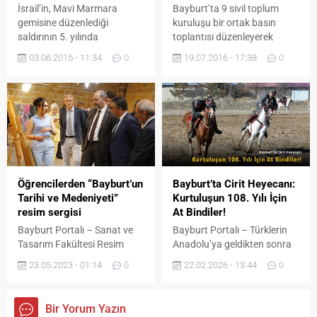
İsrail’in, Mavi Marmara
Bayburt’ta 9 sivil toplum
gemisine düzenlediği
kuruluşu bir ortak basın
saldırının 5. yılında
toplantısı düzenleyerek
İstanbul’da “Özgür Kudüs
darbe girişimini kınadı.
03.06.2015 - 11:34
0
19.07.2016 - 17:38
0
Yürüyüşü” gerçekleştirildi.
Eczacılar Odası’nda yapılan
Bayburt İHH insani yardım
açıklamada, milletin verdiği
derneği, Müslüman
vergilerle alınan silahların
Dilendirmezler Cemiyeti ve
millete doğrultulduğu
Türkiye Gençlik Vakfı’nın
hatırlatılarak, “15 Temmuz
koordinasyonunda
2016 günü başlatılan kanlı
gerçekleşen yürüyüşe
senaryo milletimizin
şehrimizden 50 kişilik bir
basiretine çarparak tarihin
heyet katıldı. İHH
çöplüğüne atılmıştır” denildi.
Öğrencilerden “Bayburt’un
Bayburt’ta Cirit Heyecanı:
tarafından 31 Mayıs
Milletin, devletin tüm
Tarihi ve Medeniyeti”
Kurtuluşun 108. Yılı İçin
2015 Saat: 17.00’da Fatih
kurumları ile birlikte verdiği
resim sergisi
At Bindiler!
Camii’nden Mavi Marmara
demokrasi mücadelesinin
Bayburt Portalı – Sanat ve
Bayburt Portalı – Türklerin
şehitlerinin kabirlerinin yer
tarihin altın...
Tasarım Fakültesi Resim
Anadolu’ya geldikten sonra
aldığı Edirnekapı Şehitliği’ne
Bölümü öğrencilerinin
oynamaya başladıkları ve
“Özgür Kudüs Yürüyüşü”
23.05.2023 - 01:14
0
22.02.2026 - 13:44
0
çalışmalarının yer aldığı
savaş için talim olarak
düzenlendi....
“Bayburt’un Tarihi ve
görülen ata sporu cirit
Medeniyeti” resim sergisi,
Bayburt’ta bu kez
Bir Yorum Yazın
tarihi Taşhan Sanat
Kurtuluşun 108. yıl dönümü