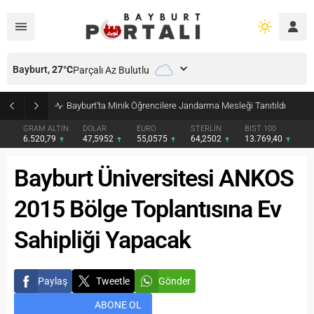
Bayburt,
27
°C
Parçalı Az Bulutlu
Bayburt’ta Minik Öğrencilere Jandarma Mesleği Tanıtıldı
GRAM ALTIN
DOLAR
EURO
STERLİN
BIST 100
6.520,79
47,5952
55,0575
64,2502
13.769,40
Bayburt Üniversitesi ANKOS
2015 Bölge Toplantısına Ev
Sahipliği Yapacak
Paylaş
Tweetle
Gönder
ABONE OL