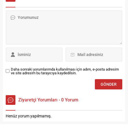
Galerisinde düzenlenen
münasebetiyle icra edildi.
törenle açıldı. Bayburt’un
Cirit sporunun yaşatıldığı
tarihi ve kültürel varlıklarını
illerden Bayburt’ta kurtuluş
resmederek bir medeniyetin
günü etkinlikleri çerçevesinde
sanatsal portresini
Bayburt Belediyesi Cirit
tasarlayan Resim Bölümü
sahasında Dede Korkut Atlı
öğrencilerinin, konuklarını
Spor Kulübü, Bayburt Atlı
zaman ve mekânda
Spor Kulübü, İpekyolu...
yolculuğa çıkaran resim
sergisi, tarihe tanıklık eden...
Daha sonraki yorumlarımda kullanılması için adım, e-posta adresim
ve site adresim bu tarayıcıya kaydedilsin.
Ziyaretçi Yorumları - 0 Yorum
Henüz yorum yapılmamış.