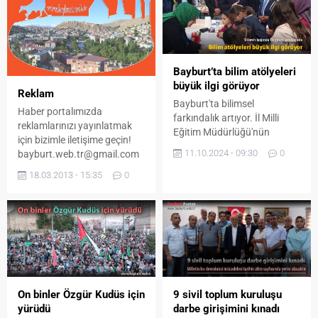
Bayburt’ta bilim atölyeleri
büyük ilgi görüyor
Reklam
Bayburt'ta bilimsel
Haber portalımızda
farkındalık artıyor. İl Milli
reklamlarınızı yayınlatmak
Eğitim Müdürlüğü'nün
için bizimle iletişime geçin!
düzenlediği "Bilimin Işığında
11.10.2024 - 09:30
0
bayburt.web.tr@gmail.com
Bayburt" projesi
Bayburt Portalı
kapsamındaki etkinlik,
18.03.2013 - 15:35
0
Yenişehir Parkı'nı bilim
şenliğine dönüştürdü.
On binler Özgür Kudüs için
9 sivil toplum kuruluşu
yürüdü
darbe girişimini kınadı