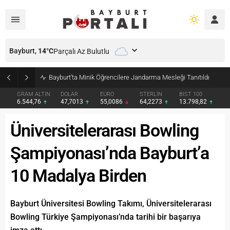
Bayburt,
14
°C
Parçalı Az Bulutlu
Bayburt’ta Minik Öğrencilere Jandarma Mesleği Tanıtıldı
GRAM ALTIN
DOLAR
EURO
STERLİN
BIST 100
6.544,76
47,7013
55,0086
64,2273
13.798,82
Üniversitelerarası Bowling
Şampiyonası’nda Bayburt’a
10 Madalya Birden
Bayburt Üniversitesi Bowling Takımı, Üniversitelerarası
Bowling Türkiye Şampiyonası’nda tarihi bir başarıya