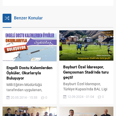
Benzer Konular
Bayburt Özel İdarespor,
Engelli Dostu Kalemlerden
Gençosman Stadı’nda turu
Öyküler, Okurlarıyla
geçti!
Buluşuyor
Bayburt Özel İdarespor,
Milli Eğitim Müdürlüğü
Türkiye Kupası'nda BAL Ligi
tarafından uygulanan,
temsilcisi Serhat
koordinatörlüğünü Abdulcelil
12.09.2024 - 01:04
0
20.05.2014 - 15:33
0
Ardahanspor'u Gençosman
Kahveci’nin yaptığı Engelleri
Stadı'nda ağırladı ve zorlu
El Ele Aşalım Projesi’yle
mücadeleden galip ayrıldı.
toplumun engellilik
konusunda bilinç düzeylerini