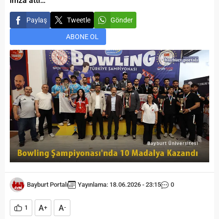
imza attı…
Paylaş
Tweetle
Gönder
ABONE OL
Bayburt Portalı
Yayınlama: 18.06.2026 - 23:15
0
A
A
1
+
-