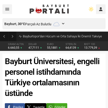
Bayburt,
30
°C
Parçalı Az Bulutlu
Bayburtspor’dan Hücum ve Orta Sahaya İki Önemli Takviye
GRAM ALTIN
DOLAR
EURO
STERLİN
BIST 100
6.660,55
47,7111
55,1881
64,4139
13.779,39
Bayburt Üniversitesi, engelli
personel istihdamında
Türkiye ortalamasının
üstünde
Paylaş
Tweetle
Gönder