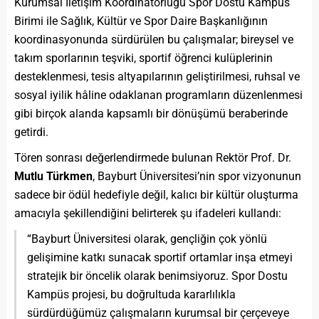
Kurumsal İletişim Koordinatörlüğü Spor Dostu Kampüs
Birimi ile Sağlık, Kültür ve Spor Daire Başkanlığının
koordinasyonunda sürdürülen bu çalışmalar; bireysel ve
takım sporlarının teşviki, sportif öğrenci kulüplerinin
desteklenmesi, tesis altyapılarının geliştirilmesi, ruhsal ve
sosyal iyilik hâline odaklanan programların düzenlenmesi
gibi birçok alanda kapsamlı bir dönüşümü beraberinde
getirdi.
Tören sonrası değerlendirmede bulunan Rektör Prof. Dr.
Mutlu Türkmen
, Bayburt Üniversitesi’nin spor vizyonunun
sadece bir ödül hedefiyle değil, kalıcı bir kültür oluşturma
amacıyla şekillendiğini belirterek şu ifadeleri kullandı:
“Bayburt Üniversitesi olarak, gençliğin çok yönlü
gelişimine katkı sunacak sportif ortamlar inşa etmeyi
stratejik bir öncelik olarak benimsiyoruz. Spor Dostu
Kampüs projesi, bu doğrultuda kararlılıkla
sürdürdüğümüz çalışmaların kurumsal bir çerçeveye