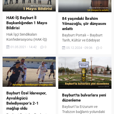
HAK-İŞ Bayburt İl
84 yaşındaki İbrahim
Başkanlığından 1 Mayıs
Yılmazoğlu, şiir dünyasını
Bildirisi
anlattı
Hak İşçi Sendikaları
Bayburt Portalı – Bayburt
Konfederasyonu (HAK-İŞ)
Tarih, Kültür ve Edebiyat
Bayburt İl Başkanı Dursun Ali
Derneği tarafından haftalık
01.05.2021 - 14:42
0
05.12.2024 - 09:06
0
Türk, 1 Mayıs Emek ve
olarak gerçekleştirilen kültür
Dayanışma günü dolayısıyla
sohbetlerinin konusu şiir
hazırladıkları bildiriyi okudu.
oldu. Şair İbrahim
Hak İşçi Sendikaları
Yılmazoğlu, edebiyat ile
Konfederasyonu (HAK-İŞ)
yolunun kesişmesinden
Bayburt İl Başkanı Dursun Ali
bahsederek, şiirlerinden bir
Türk, emekçilerin 1 Mayıs
demet sundu. 84 yaşındaki
Emek ve Dayanışma gününü
İbrahim Yılmazoğlu,
kutladığı bildiride şu ifadelere
konuşmasına
Bayburt Özel İdarespor,
Bayburt’ta bulvarlara yeni
yer verdi: “Emekçilerin
özgeçmişinden bahsederek,
Ayvalıkgücü
düzenleme
Uluslararası Birlik, Mücadele
eğitim hayatını ve
Belediyespor’a 2-1
ve...
sonrasında kamuda aldığı
Bayburt’ta Erzurum ve
mağlup oldu
görevleri anlatarak başladı.
Trabzon bağlantı yolundaki