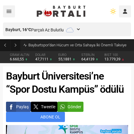
Bayburt,
16
°C
Parçalı Az Bulutlu
Bayburt’ta Minik Öğrencilere Jandarma Mesleği Tanıtıldı
GRAM ALTIN
DOLAR
EURO
STERLİN
BIST 100
6.660,55
47,7111
55,1881
64,4139
13.779,39
Bayburt Üniversitesi’ne
“Spor Dostu Kampüs” ödülü
Paylaş
Tweetle
Gönder
ABONE OL