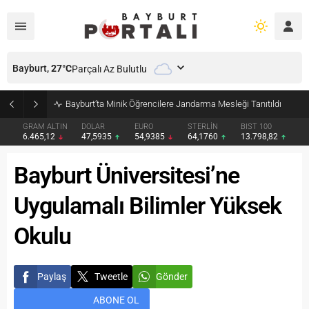
Bayburt,
27
°C
Parçalı Az Bulutlu
Bayburt’ta Minik Öğrencilere Jandarma Mesleği Tanıtıldı
GRAM ALTIN
DOLAR
EURO
STERLİN
BIST 100
6.465,12
47,5935
54,9385
64,1760
13.798,82
Bayburt Üniversitesi’ne
Uygulamalı Bilimler Yüksek
Okulu
Paylaş
Tweetle
Gönder
ABONE OL