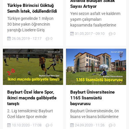
Asfaltla Buluşan Sokak
Türkiye Birincisi Göktuğ
Sayısı Artıyor
Semih İstek, ödüllendirildi
Yeni sezon asfalt ve kaldırım
Türkiye genelinde 1 milyon
yapım çalışmaları
30 bine yakın öğrencinin
kapsamında faaliyetlerine
yarıştığı Liselere Giriş
devam eden Bayburt
31.05.2017 - 09:10
0
Sınavı’nda birinci olan
Belediyesi ekipleri bir yandan
26.06.2019 - 12:17
0
Göktuğ Semih İstek, İl Milli
kaldırım yapım çalışmaları
Eğitim Müdürü Cengiz
devam ediyor
Karakaşoğlu, babası Adem
İstek ve öğretmenleri ile
birlikte Belediye Başkanı
Hükmü Pekmezci’yi
makamında ziyaret etti.
Ziyaretten duyduğu
memnuniyeti dile getiren
Bayburt Özel İdare Spor,
Bayburt Üniversitesine
Başkan Pekmezci, sınavda
ikinci maçında galibiyetle
1165 lisansüstü
çıkan 90 sorunun tamamını
tanıştı
başvurusu
doğru...
2. Lig temsilcimiz Bayburt
Bayburt Üniversitesinde, ön
Özel İdare Spor evinde
lisans ve lisans bölümlerine
Karabükspor Spor ile
olduğu gibi lisansüstü
10.10.2020 - 17:08
0
24.09.2020 - 11:26
0
karşılaştı. TFF 2. Lig Kırmızı
programlara da ilgi yoğun