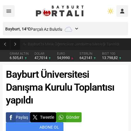
Bayburt,
14
°C
Parçalı Az Bulutlu
Bayburt’ta Minik Öğrencilere Jandarma Mesleği Tanıtıldı
GRAM ALTIN
DOLAR
EURO
STERLİN
BIST 100
6.505,41
47,7014
54,9990
64,2141
13.798,82
Bayburt Üniversitesi
Danışma Kurulu Toplantısı
yapıldı
Paylaş
Tweetle
Gönder
ABONE OL