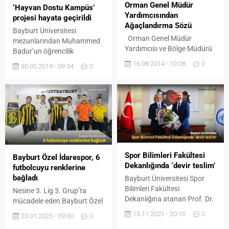
Orman Genel Müdür
‘Hayvan Dostu Kampüs’
Yardımcısından
projesi hayata geçirildi
Ağaçlandırma Sözü
Bayburt Üniversitesi
Orman Genel Müdür
mezunlarından Muhammed
Yardımcısı ve Bölge Müdürü
Badur’un öğrencilik
Belediye Başkanı Memiş’i
döneminde kendi
16.08.2014 - 10:08
0
30.05.2019 - 09:34
0
Ziyaret Etti Bayburt Belediye
imkanlarıyla ürettiği ve sokak
Başkanı Mete Memiş’i ziyaret
hayvanlarını beslemek için
eden Orman Genel Müdür
şehrin çeşitli odaklarına
Yardımcısı Yunus Şeker,
yerleştirdiği ‘Dostluk
Bayburt’ta geniş kapsamlı
Aparatları’, Dr. Öğr. Üyesi
ağaçlandırma çalışmaları
Cansu Tutkun ve proje ekibi
başlatacaklarının sözünü
tarafından geliştirilen yeni
verdi. Beraberinde Trabzon
prototipleri ile Bâbertî ve
Orman Bölge Müdürü
Dede Korkut Külliyelerine
Spor Bilimleri Fakültesi
Bayburt Özel İdarespor, 6
Mustafa Gediklili, Bölge
yerleştirildi. Bayburt
Dekanlığında ‘devir teslim’
futbolcuyu renklerine
Müdür Yrd. Metin Topçu ve
Üniversitesi’nin destekleriyle
bağladı
Bayburt Üniversitesi Spor
Orman Genel Müdürlüğü...
Muhammed Badur
Bilimleri Fakültesi
Nesine 3. Lig 3. Grup’ta
tarafından 2017 yılı Mayıs...
Dekanlığına atanan Prof. Dr.
mücadele eden Bayburt Özel
Çetin Yaman düzenlenen
İdarespor, transfer
15.11.2021 - 20:10
0
23.01.2025 - 09:00
0
devir teslim töreni ile
sezonunda kadrosunu