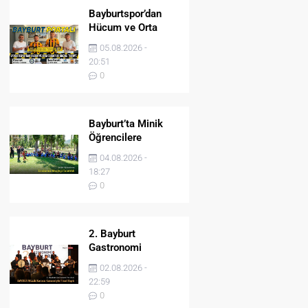
Bayburtspor’dan
Hücum ve Orta
Sahaya İki Önemli
05.08.2026 -
Takviye
20:51
0
Bayburt’ta Minik
Öğrencilere
Jandarma Mesleği
04.08.2026 -
Tanıtıldı
18:27
0
2. Bayburt
Gastronomi
Festivali BAYDER
02.08.2026 -
Müzik Korosu
22:59
Konseriyle Final
0
Yaptı