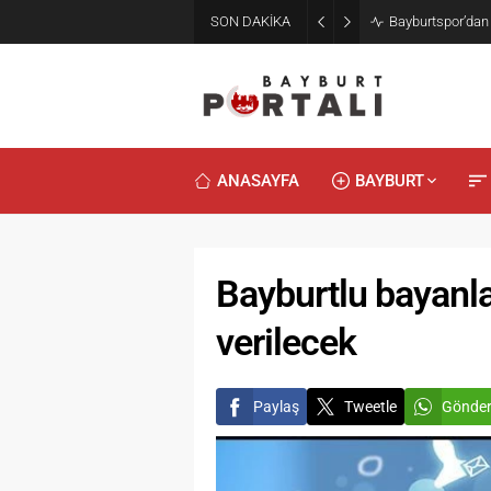
SON DAKİKA
Bayburt’ta Minik
ANASAYFA
BAYBURT
Bayburtlu bayanlar
verilecek
Paylaş
Tweetle
Gönde