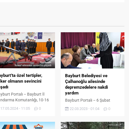
yburt’ta özel tertipler,
Bayburt Belediyesi ve
ker olmanın sevincini
Çalhanoğlu ailesinde
şadı
depremzedelere nakdi
yardım
yburt Portalı – Bayburt İl
ndarma Komutanlığı, 10-16
Bayburt Portalı – 6 Şubat
yıs Engelliler Haftası
Pazartesi 2023 tarihinde
17.05.2024 - 11:05
0
22.03.2023 - 01:04
0
layısıyla engelli bireyler için
meydana gelen ve 11 ilin
msili askerlik töreni
etkilendiği deprem felaketinin
zenledi. Askeri üniforma
ardından Bayburt’a gelen
yerek temsili olarak bir
depremzedelere Bayburt