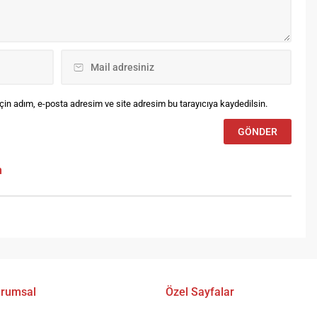
Bayburt’umuzda Aslan Dağı
arak Türkiye’de...
Vilayet Ormanı bölgesinde
ağaç budama,...
in adım, e-posta adresim ve site adresim bu tarayıcıya kaydedilsin.
m
rumsal
Özel Sayfalar