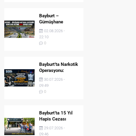
Bayburt –
Gümüşhane
Hattında Elektronik
02.08.2026 -
Denetleme Sistemi
22:10
(EDS) Devreye Girdi
0
Bayburt’ta Narkotik
Operasyonu:
Midesinden 47
30.07.2026 -
Parça Uyuşturucu
09:49
Çıktı!
0
Bayburt’ta 15 Yıl
Hapis Cezası
Bulunan Şahıs
29.07.2026 -
JASAT’ın
09:46