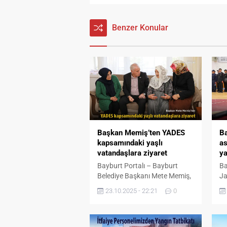
Benzer Konular
Başkan Memiş’ten YADES
Ba
kapsamındaki yaşlı
as
vatandaşlara ziyaret
ya
Bayburt Portalı – Bayburt
Ba
Belediye Başkanı Mete Memiş,
Ja
eşi Zeynep Memiş ile birlikte
Ma
23.10.2025 - 22:21
0
kent genelinde yaşayan yaşlı
do
ve bakıma muhtaç
te
vatandaşları ziyaret etmeye
dü
devam ediyor. Sosyal
gi