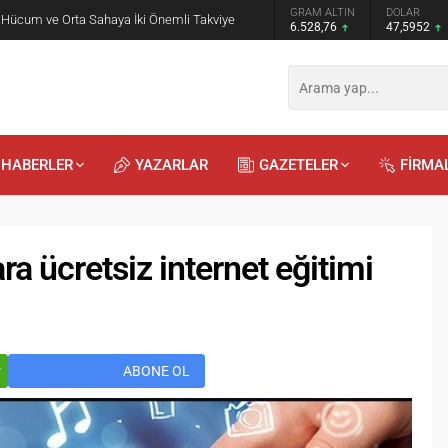
GRAM ALTIN
DOLAR
EURO
 Öğrencilere Jandarma Mesleği Tanıtıldı
6.528,76
47,5952
55,0664
HABERLER
YAZARLAR
GAZETELER
FİRMA
a ücretsiz internet eğitimi
Recep
Kayalı
29.04.2026 - 12:23
r
ABONE OL
Duyularla mı, Duygularla mı