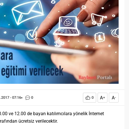
Öğreniriz?
Öğrenme, istisnasız tüm
toplumların gelişiminde ve
değişiminde geniş yer etmiş
hayati öneme sahip bir olgu
olarak tarih boyunca konu olmuş
temel bir insan işlevidir.
Öğrenme eğitim bilimcilerce
kişinin çevresi ile etkileşimi
sonucunda meydana gelen kalıcı
izli bilişsel, duyuşsal ve
davranışsal...
A
A
.2017 - 07:16
0
0
+
-
0.00 ve 12.00 de bayan katılımcılara yönelik İnternet
afından ücretsiz verilecektir.