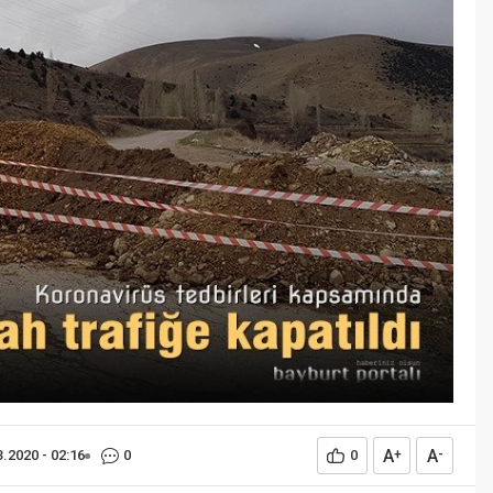
Öğreniriz?
Öğrenme, istisnasız tüm
toplumların gelişiminde ve
değişiminde geniş yer etmiş
hayati öneme sahip bir olgu
olarak tarih boyunca konu olmuş
temel bir insan işlevidir. Öğrenme
eğitim bilimcilerce kişinin çevresi
ile etkileşimi sonucunda meydana
gelen kalıcı izli bilişsel, duyuşsal
ve davranışsal...
A
A
3.2020 - 02:16
0
0
+
-