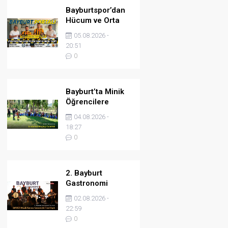
Bayburtspor’dan
Hücum ve Orta
Sahaya İki Önemli
05.08.2026 -
Takviye
20:51
0
Bayburt’ta Minik
Öğrencilere
Jandarma
04.08.2026 -
Mesleği Tanıtıldı
18:27
0
2. Bayburt
Gastronomi
Festivali BAYDER
02.08.2026 -
Müzik Korosu
22:59
Konseriyle Final
0
Yaptı