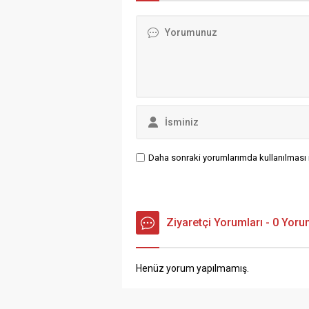
ulaşımı sağlamak amacıyla
il
çalışmalarını aralıksız
Mü
sürdürüyor. Yollarda Son
Mü
Durum: Grup Yolları Geçit
ön
Veriyor Yapılan planlamalar
şa
doğrultusunda öncelik verilen
yö
grup...
an
Daha sonraki yorumlarımda kullanılması i
Ziyaretçi Yorumları - 0 Yor
Henüz yorum yapılmamış.