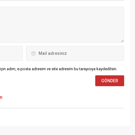
çesinde kıskıvrak yakaladı.
bulunmaya ve bu konuda
dürlüğümüz Asayiş Şube
bölgedeki kapasiteyi
dürlüğü’nün suçun
arttırmaya yönelik olarak, 02
lenmesi ve aranan
Şubat – 13 Şubat toplam 12
hısların yakalanmasına
gün boyunca (Hafta sonu...
nelik yürüttüğü saha ve
aliz çalışmaları sonucunda...
çin adım, e-posta adresim ve site adresim bu tarayıcıya kaydedilsin.
um