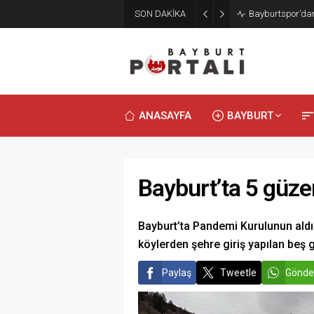
SON DAKİKA
Bayburt’ta Minik
ANASAYFA
BAYBURT
Bayburt’ta 5 güzer
Bayburt’ta Pandemi Kurulunun aldığı
köylerden şehre giriş yapılan beş g
Paylaş
Tweetle
Gönde