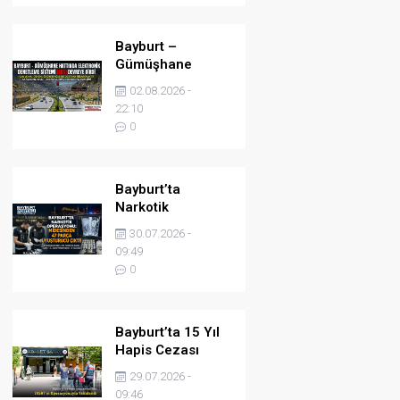
Bayburt –
Gümüşhane
Hattında
02.08.2026 -
Elektronik
22:10
Denetleme
0
Sistemi (EDS)
Devreye Girdi
Bayburt’ta
Narkotik
Operasyonu:
30.07.2026 -
Midesinden 47
09:49
Parça Uyuşturucu
0
Çıktı!
Bayburt’ta 15 Yıl
Hapis Cezası
Bulunan Şahıs
29.07.2026 -
JASAT’ın
09:46