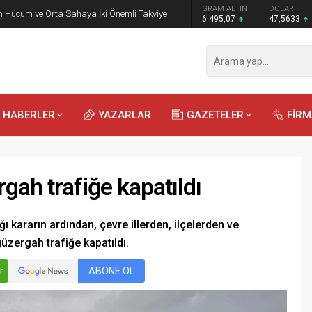
GRAM ALTIN
DOLAR
EURO
 Öğrencilere Jandarma Mesleği Tanıtıldı
6.495,07
47,5633
54,9784
HABERLER
YAZARLAR
GAZETELER
FİR
gah trafiğe kapatıldı
 kararın ardından, çevre illerden, ilçelerden ve
üzergah trafiğe kapatıldı.
Recep
Kayalı
29.04.2026 - 12:23
r
ABONE OL
Duyularla mı, Duygularla mı