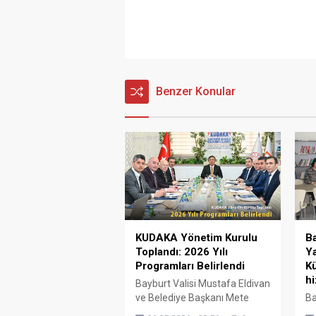
Benzer Konular
KUDAKA Yönetim Kurulu
Ba
Toplandı: 2026 Yılı
Y
Programları Belirlendi
Kü
h
Bayburt Valisi Mustafa Eldivan
ve Belediye Başkanı Mete
Ba
Memiş’in katılımıyla
Be