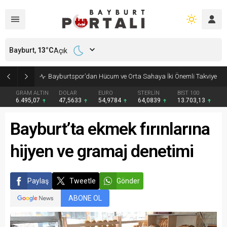
Bayburt,
13
°C
Açık
Bayburtspor’dan Hücum ve Orta Sahaya İki Önemli Takviye
GRAM ALTIN
DOLAR
EURO
STERLİN
BIST 100
6.495,07
47,5633
54,9784
64,0839
13.703,13
Bayburt’ta ekmek fırınlarına
hijyen ve gramaj denetimi
Paylaş
Tweetle
Gönder
ABONE OL