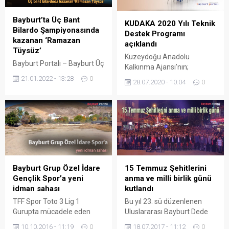
Bayburt’ta Üç Bant
KUDAKA 2020 Yılı Teknik
Bilardo Şampiyonasında
Destek Programı
kazanan ‘Ramazan
açıklandı
Tüysüz’
Kuzeydoğu Anadolu
Bayburt Portalı – Bayburt Üç
Kalkınma Ajansı’nın;
Bant Bilardo
Kalkınma Ajansları Proje ve
21.01.2022 - 13:28
0
28.07.2020 - 10:04
0
Şampiyonasının 2022 yılı ilk
Faaliyet Destekleme
etabından Ramazan Tüysüz
Yönetmeliğinin 7/A
şampiyon oldu. Türkiye
maddesinde belirtilen
Bilardo Federasyonu
başvuru sahiplerinin yerel ve
tarafından illerde
bölgesel kalkınmaya katkıda
gerçekleştirilen ‘il
bulunabilecek çalışmalarına
şampiyonası’ müsabakaları
ve yerel kalkınma
Bayburt’ta sona erdi. 15
kapasitesini artırıcı
Ocak – 20 Ocak 2022
Bayburt Grup Özel İdare
15 Temmuz Şehitlerini
faaliyetlerine destek
tarihleri arasında
Gençlik Spor’a yeni
anma ve milli birlik günü
sağlamak için, 2020 Yılı
gerçekleştirilen turnuvaya
idman sahası
kutlandı
Teknik Destek Programı
toplam 48 sporcu katıldı.
açıklanmıştır. 2020 Yılı
TFF Spor Toto 3 Lig 1
Bu yıl 23. sü düzenlenen
Bayburt ’nda gerçekleşen
Teknik Destek Programının
Gurupta mücadele eden
Uluslararası Bayburt Dede
Bilardo İl Birinciliği
Amacı: TRA1 Düzey 2
Bayburt Grup Özel İdare
Korkut Kültür ve Sanat
10.10.2016 - 11:19
0
18.07.2017 - 11:12
0
müsabakaları 48...